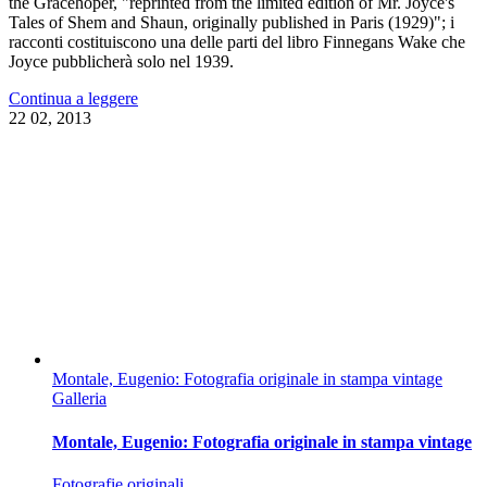
the Gracehoper, "reprinted from the limited edition of Mr. Joyce's
Tales of Shem and Shaun, originally published in Paris (1929)"; i
racconti costituiscono una delle parti del libro Finnegans Wake che
Joyce pubblicherà solo nel 1939.
Continua a leggere
22
02, 2013
Montale, Eugenio: Fotografia originale in stampa vintage
Galleria
Montale, Eugenio: Fotografia originale in stampa vintage
Fotografie originali