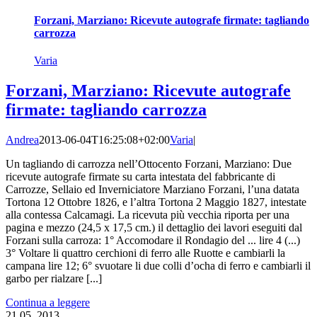
Forzani, Marziano: Ricevute autografe firmate: tagliando
carrozza
Varia
Forzani, Marziano: Ricevute autografe
firmate: tagliando carrozza
Andrea
2013-06-04T16:25:08+02:00
Varia
|
Un tagliando di carrozza nell’Ottocento Forzani, Marziano: Due
ricevute autografe firmate su carta intestata del fabbricante di
Carrozze, Sellaio ed Inverniciatore Marziano Forzani, l’una datata
Tortona 12 Ottobre 1826, e l’altra Tortona 2 Maggio 1827, intestate
alla contessa Calcamagi. La ricevuta più vecchia riporta per una
pagina e mezzo (24,5 x 17,5 cm.) il dettaglio dei lavori eseguiti dal
Forzani sulla carroza: 1° Accomodare il Rondagio del ... lire 4 (...)
3° Voltare li quattro cerchioni di ferro alle Ruotte e cambiarli la
campana lire 12; 6° svuotare li due colli d’ocha di ferro e cambiarli il
garbo per rialzare [...]
Continua a leggere
21
05, 2013