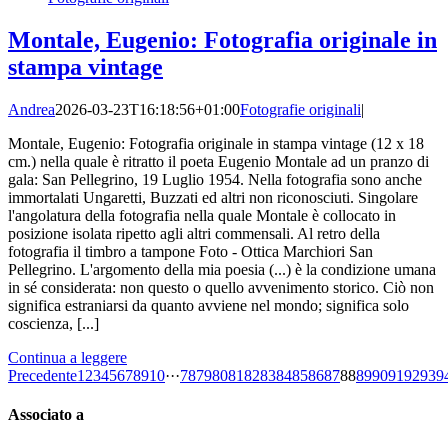
Montale, Eugenio: Fotografia originale in
stampa vintage
Andrea
2026-03-23T16:18:56+01:00
Fotografie originali
|
Montale, Eugenio: Fotografia originale in stampa vintage (12 x 18
cm.) nella quale è ritratto il poeta Eugenio Montale ad un pranzo di
gala: San Pellegrino, 19 Luglio 1954. Nella fotografia sono anche
immortalati Ungaretti, Buzzati ed altri non riconosciuti. Singolare
l'angolatura della fotografia nella quale Montale è collocato in
posizione isolata ripetto agli altri commensali. Al retro della
fotografia il timbro a tampone Foto - Ottica Marchiori San
Pellegrino. L'argomento della mia poesia (...) è la condizione umana
in sé considerata: non questo o quello avvenimento storico. Ciò non
significa estraniarsi da quanto avviene nel mondo; significa solo
coscienza, [...]
Continua a leggere
Precedente
1
2
3
4
5
6
7
8
9
10
···
78
79
80
81
82
83
84
85
86
87
88
89
90
91
92
93
9
Associato a