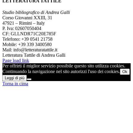
LETTERATURA TATTILE
Studio bibliografico di Andrea Galli
Corso Giovanni XXIII, 31
47921 – Rimini – Italy
P. Iva: 02607050404
CF: GLLNDR71C20E785F
Telefono: +39 0541 21758
Mobile: +39 339 3400580
Mail: info@letteraturatattile.it
Letteratura Tattile di Andrea Galli
Page load link
Per offrirti il miglior servizio possibile questo sito utilizza cookies.
Continuando la navigazione nel sito autorizzi l'uso dei cookies.
Ok
Leggi di più
Torna in cima