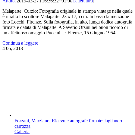
Andrea
2019-03-27T16:36:32+01:00
Letteratura
|
Malaparte, Curzio: Fotografia originale in stampa vintage nella quale
è ritratto lo scrittore Malaparte: 23 x 17,5 cm. In basso la menzione
foto Locchi, Firenze. Sulla fotografia, in alto, lunga dedica autografa
firmata e datata di Malaparte. A Saverio Orsini nel buon ricordo di
un affettuoso omaggio Puccini ...: Firenze, 15 Giugno 1954.
Continua a leggere
4
06, 2013
Forzani, Marziano: Ricevute autografe firmate: tagliando
carrozza
Galleria