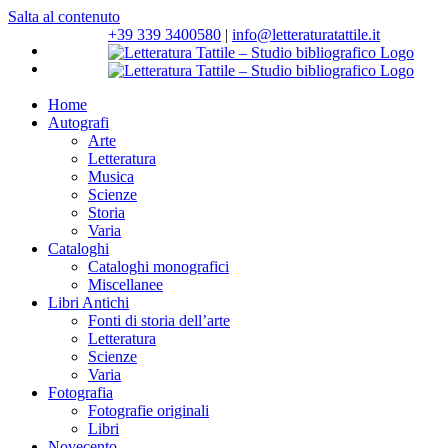
Salta al contenuto
+39 339 3400580
|
info@letteraturatattile.it
Home
Autografi
Arte
Letteratura
Musica
Scienze
Storia
Varia
Cataloghi
Cataloghi monografici
Miscellanee
Libri Antichi
Fonti di storia dell’arte
Letteratura
Scienze
Varia
Fotografia
Fotografie originali
Libri
Novecento