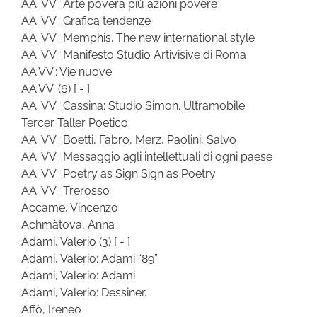
AA. VV.: Arte povera più azioni povere
AA. VV.: Grafica tendenze
AA. VV.: Memphis. The new international style
AA. VV.: Manifesto Studio Artivisive di Roma
AA.VV.: Vie nuove
AA.VV.
(6)
[ - ]
AA. VV.: Cassina: Studio Simon. Ultramobile
Tercer Taller Poetico
AA. VV.: Boetti, Fabro, Merz, Paolini, Salvo
AA. VV.: Messaggio agli intellettuali di ogni paese
AA. VV.: Poetry as Sign Sign as Poetry
AA. VV.: Trerosso
Accame, Vincenzo
Achmàtova, Anna
Adami, Valerio
(3)
[ - ]
Adami, Valerio: Adami “89”
Adami, Valerio: Adami
Adami, Valerio: Dessiner.
Affò, Ireneo