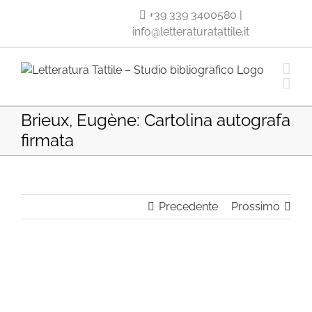
Salta
+39 339 3400580
|
al
info@letteraturatattile.it
contenuto
Brieux, Eugène: Cartolina autografa
firmata
Precedente
Prossimo
Ingrandisci
immagine