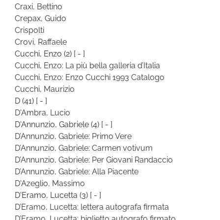
Craxi, Bettino
Crepax, Guido
Crispolti
Crovi, Raffaele
Cucchi, Enzo
(2)
[ - ]
Cucchi, Enzo: La più bella galleria d’Italia
Cucchi, Enzo: Enzo Cucchi 1993 Catalogo
Cucchi, Maurizio
D
(41)
[ - ]
D'Ambra, Lucio
D'Annunzio, Gabriele
(4)
[ - ]
D’Annunzio, Gabriele: Primo Vere
D’Annunzio, Gabriele: Carmen votivum
D’Annunzio, Gabriele: Per Giovani Randaccio
D’Annunzio, Gabriele: Alla Piacente
D'Azeglio, Massimo
D'Eramo, Lucetta
(3)
[ - ]
D’Eramo, Lucetta: lettera autografa firmata
D’Eramo, Lucetta: biglietto autografo firmato