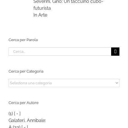
Severini, Gino: Un taccuino cubo-
futurista
In Arte
Cerca per Parola
Cerca
per:
Cerca per Categoria
Cerca
per
Categoria
Cerca per Autore
(1)
[ - ]
Galateri, Annibale:
A
(33)
[ - ]