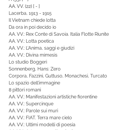
AA. VV.
(22)
[ - ]
Lacerba, 1913 - 1915
Il Vietnam chiede lotta
Da ora in poi decido io
AA. VV.: Rex Conte di Savoia. Italia Flotte Riunite
AA. VV.: Lotta poetica
AA. VV.: L’Anima, saggi e giudizi
AA. VV.: Divina mimesis
Lo studio Boggeri
Sonnenberg, Hans: Zero
Corpora, Fazzini, Guttuso, Monachesi, Turcato
Lo spazio dell’immagine
8 pittori romani
AA. VV.: Manifestazioni artistiche fiorentine
AA. VV.: Supercinque
AA. VV.: Parole sui muri
AA. VV.: FIAT. Terra mare cielo
AA. VV.: Ultimi modelli di poesia