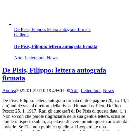
De Pisis, Filippo: lettera autografa firmata
Galleria
De Pisis, Filippo: lettera autografa firmata
Arte
,
Letteratura
,
News
De Pisis, Filippo: lettera autografa
firmata
Andrea
2025-01-29T10:19:49+01:00
Arte
,
Letteratura
,
News
|
De Pisis, Filippo: lettera autografa firmata di due pagine (20,5 x 13,5
cm) indirizzata al direttore della rivista Humanitas: Piero Delfino
Pesce: 25. 1. 1917. Rari gli autografi di De Pisis di questa data. (...)
Non so con che parole ringraziarla della sua gentile lettera, scusi se
non le ò risposto subito; aspettavo di avere pronto questo articolo da
inviarle. Se Ella non pubblica quello sul Leopardi, e una