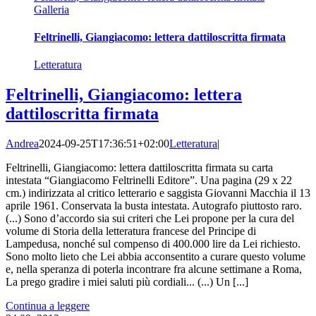
Galleria
Feltrinelli, Giangiacomo: lettera dattiloscritta firmata
Letteratura
Feltrinelli, Giangiacomo: lettera
dattiloscritta firmata
Andrea
2024-09-25T17:36:51+02:00
Letteratura
|
Feltrinelli, Giangiacomo: lettera dattiloscritta firmata su carta
intestata “Giangiacomo Feltrinelli Editore”. Una pagina (29 x 22
cm.) indirizzata al critico letterario e saggista Giovanni Macchia il 13
aprile 1961. Conservata la busta intestata. Autografo piuttosto raro.
(...) Sono d’accordo sia sui criteri che Lei propone per la cura del
volume di Storia della letteratura francese del Principe di
Lampedusa, nonché sul compenso di 400.000 lire da Lei richiesto.
Sono molto lieto che Lei abbia acconsentito a curare questo volume
e, nella speranza di poterla incontrare fra alcune settimane a Roma,
La prego gradire i miei saluti più cordiali... (...) Un [...]
Continua a leggere