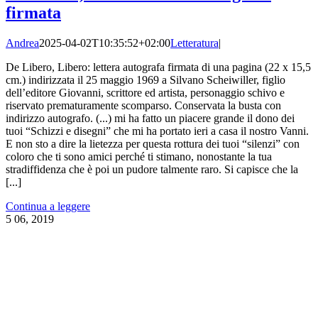
firmata
Andrea
2025-04-02T10:35:52+02:00
Letteratura
|
De Libero, Libero: lettera autografa firmata di una pagina (22 x 15,5
cm.) indirizzata il 25 maggio 1969 a Silvano Scheiwiller, figlio
dell’editore Giovanni, scrittore ed artista, personaggio schivo e
riservato prematuramente scomparso. Conservata la busta con
indirizzo autografo. (...) mi ha fatto un piacere grande il dono dei
tuoi “Schizzi e disegni” che mi ha portato ieri a casa il nostro Vanni.
E non sto a dire la lietezza per questa rottura dei tuoi “silenzi” con
coloro che ti sono amici perché ti stimano, nonostante la tua
stradiffidenza che è poi un pudore talmente raro. Si capisce che la
[...]
Continua a leggere
5
06, 2019