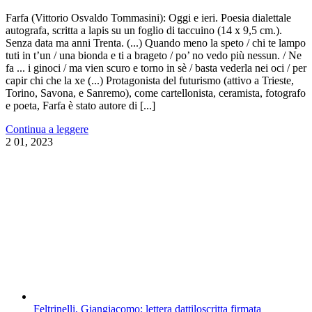
Farfa (Vittorio Osvaldo Tommasini): Oggi e ieri. Poesia dialettale
autografa, scritta a lapis su un foglio di taccuino (14 x 9,5 cm.).
Senza data ma anni Trenta. (...) Quando meno la speto / chi te lampo
tuti in t’un / una bionda e ti a brageto / po’ no vedo più nessun. / Ne
fa ... i ginoci / ma vien scuro e torno in sè / basta vederla nei oci / per
capir chi che la xe (...) Protagonista del futurismo (attivo a Trieste,
Torino, Savona, e Sanremo), come cartellonista, ceramista, fotografo
e poeta, Farfa è stato autore di [...]
Continua a leggere
2
01, 2023
Feltrinelli, Giangiacomo: lettera dattiloscritta firmata