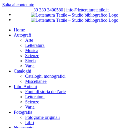
Salta al contenuto
+39 339 3400580
|
info@letteraturatattile.it
Home
Autografi
Arte
Letteratura
Musica
Scienze
Storia
Varia
Cataloghi
Cataloghi monografici
Miscellanee
Libri Antichi
Fonti di storia dell’arte
Letteratura
Scienze
Varia
Fotografia
Fotografie originali
Libri
Novecento