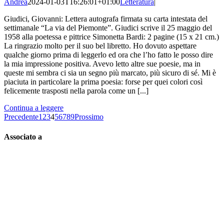
Andrea
2024-01-03T16:26:01+01:00
Letteratura
|
Giudici, Giovanni: Lettera autografa firmata su carta intestata del
settimanale “La via del Piemonte”. Giudici scrive il 25 maggio del
1958 alla poetessa e pittrice Simonetta Bardi: 2 pagine (15 x 21 cm.)
La ringrazio molto per il suo bel libretto. Ho dovuto aspettare
qualche giorno prima di leggerlo ed ora che l’ho fatto le posso dire
la mia impressione positiva. Avevo letto altre sue poesie, ma in
queste mi sembra ci sia un segno più marcato, più sicuro di sé. Mi è
piaciuta in particolare la prima poesia: forse per quei colori così
felicemente trasposti nella parola come un [...]
Continua a leggere
Precedente
1
2
3
4
5
6
7
8
9
Prossimo
Associato a