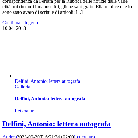
corrispondenza da Ferrara per la Rubrica delle notizie dalle varie
città, mi rimandi i manoscritti, gliene sarò grato. Ella mi dice che io
sono stato avaro di scritti e di articoli: [...]
Continua a leggere
10
04, 2018
Delfini, Antonio: lettera autografa
Galleria
Delfini, Antonio: lettera autografa
Letteratura
Delfini, Antonio: lettera autografa
Andrea
2023-09-20T16:21:34+02:00
Letteratura
|