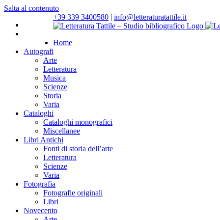
Salta al contenuto
+39 339 3400580
|
info@letteraturatattile.it
Home
Autografi
Arte
Letteratura
Musica
Scienze
Storia
Varia
Cataloghi
Cataloghi monografici
Miscellanee
Libri Antichi
Fonti di storia dell’arte
Letteratura
Scienze
Varia
Fotografia
Fotografie originali
Libri
Novecento
Arte