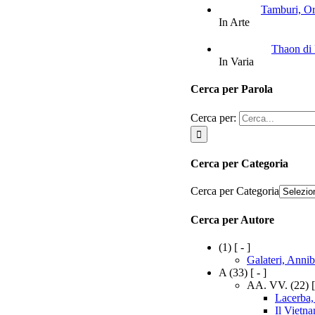
Tamburi, Orf
In Arte
Thaon di 
In Varia
Cerca per Parola
Cerca per:
Cerca per Categoria
Cerca per Categoria
Cerca per Autore
(1)
[ - ]
Galateri, Annib
A
(33)
[ - ]
AA. VV.
(22)
[
Lacerba,
Il Vietna