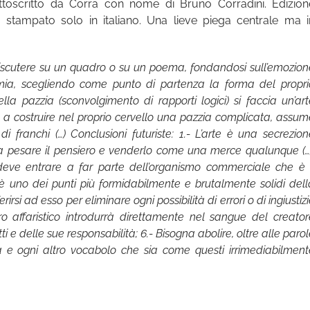
oscritto da Corra con nome di Bruno Corradini. Edizion
a stampato solo in italiano. Una lieve piega centrale ma i
 Discutere su un quadro o su un poema, fondandosi sull’emozion
mia, scegliendo come punto di partenza la forma del propri
a pazzia (sconvolgimento di rapporti logici) si faccia un’art
 a costruire nel proprio cervello una pazzia complicata, assum
 franchi (…) Conclusioni futuriste: 1.- L’arte è una secrezion
na pesare il pensiero e venderlo come una merce qualunque (…)
ca deve entrare a far parte dell’organismo commerciale che è i
è uno dei punti più formidabilmente e brutalmente solidi dell
irsi ad esso per eliminare ogni possibilità di errori o di ingiustiz
ro affaristico introdurrà direttamente nel sangue del creator
ti e delle sue responsabilità; 6.- Bisogna abolire, oltre alle paro
rtista e ogni altro vocabolo che sia come questi irrimediabilmen