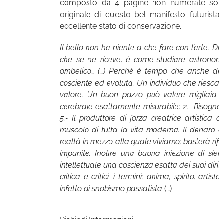
composto da 4 pagine non numerate sott
originale di questo bel manifesto futurist
eccellente stato di conservazione.
Il bello non ha niente a che fare con l’arte.
che se ne riceve, è come studiare astrono
ombelico… (…) Perché è tempo che anche dell
cosciente ed evoluta. Un individuo che riesca
valore. Un buon pazzo può valere migliaia di
cerebrale esattamente misurabile; 2.- Bisog
5.- Il produttore di forza creatrice artisti
muscolo di tutta la vita moderna. Il denaro 
realtà in mezzo alla quale viviamo; basterà rifer
impunite. Inoltre una buona iniezione di sie
intellettuale una coscienza esatta dei suoi dirit
critica e critici, i termini: anima, spirito, a
infetto di snobismo passatista
(…)