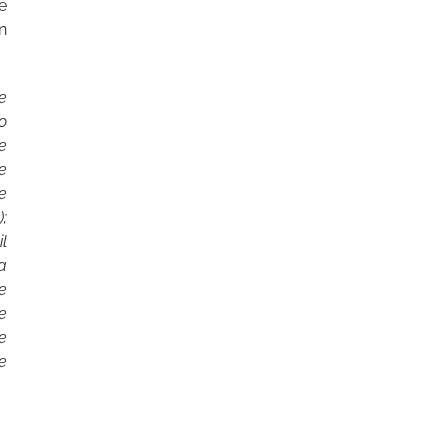
e
n
e
o
e
e
e
;
l
a
ie
e
le
te