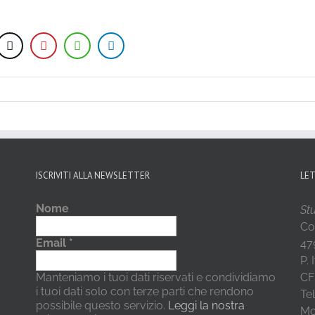
ISCRIVITI ALLA NEWSLETTER
LE
Nome
Stu
Co
Email
*
479
P.
Manteniamo i tuoi dati riservati e condividiamo
CF
i tuoi dati solo con terze parti che rendono
Te
possibile questo servizio.
Leggi la nostra
Mo