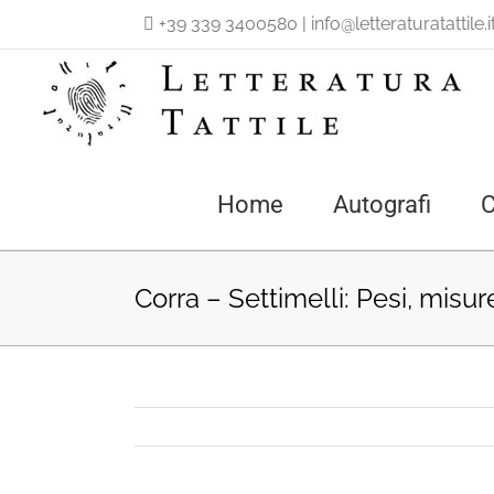
Salta
+39 339 3400580
|
info@letteraturatattile.i
al
contenuto
Home
Autografi
C
Corra – Settimelli: Pesi, misur