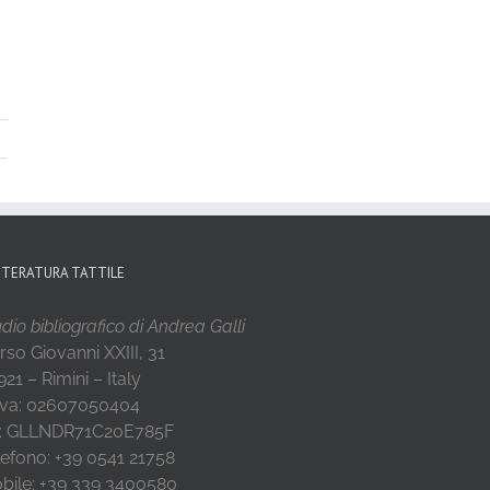
TTERATURA TATTILE
dio bibliografico di Andrea Galli
rso Giovanni XXIII, 31
21 – Rimini – Italy
 Iva: 02607050404
: GLLNDR71C20E785F
lefono: +39 0541 21758
bile: +39 339 3400580