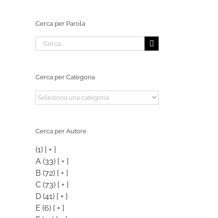
Cerca per Parola
Cerca
per:
Cerca per Categoria
Cerca
per
Categoria
Cerca per Autore
(1)
[ + ]
A
(33)
[ + ]
B
(72)
[ + ]
C
(73)
[ + ]
D
(41)
[ + ]
E
(6)
[ + ]