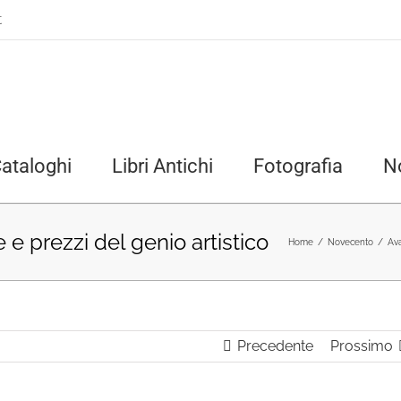
t
ataloghi
Libri Antichi
Fotografia
N
e e prezzi del genio artistico
Home
/
Novecento
/
Av
Precedente
Prossimo