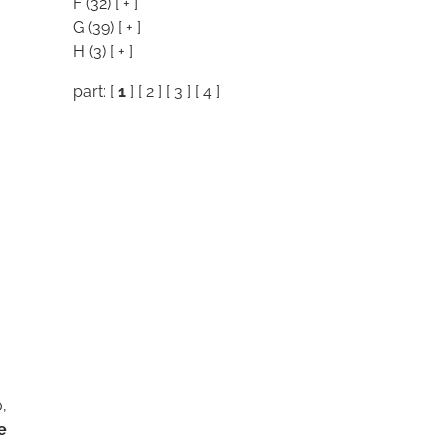
F
(32)
[ + ]
G
(39)
[ + ]
H
(3)
[ + ]
part: [
1
] [
2
] [
3
] [
4
]
o,
e