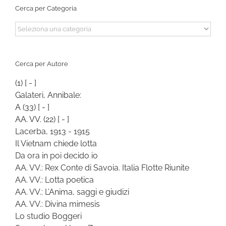
Cerca per Categoria
Cerca
per
Categoria
Cerca per Autore
(1)
[ - ]
Galateri, Annibale:
A
(33)
[ - ]
AA. VV.
(22)
[ - ]
Lacerba, 1913 - 1915
Il Vietnam chiede lotta
Da ora in poi decido io
AA. VV.: Rex Conte di Savoia. Italia Flotte Riunite
AA. VV.: Lotta poetica
AA. VV.: L’Anima, saggi e giudizi
AA. VV.: Divina mimesis
Lo studio Boggeri