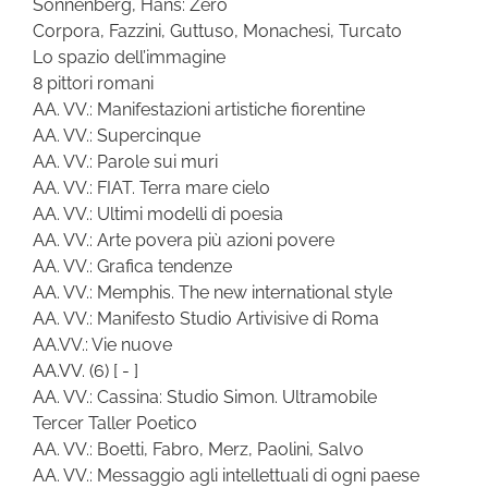
Sonnenberg, Hans: Zero
Corpora, Fazzini, Guttuso, Monachesi, Turcato
Lo spazio dell’immagine
8 pittori romani
AA. VV.: Manifestazioni artistiche fiorentine
AA. VV.: Supercinque
AA. VV.: Parole sui muri
AA. VV.: FIAT. Terra mare cielo
AA. VV.: Ultimi modelli di poesia
AA. VV.: Arte povera più azioni povere
AA. VV.: Grafica tendenze
AA. VV.: Memphis. The new international style
AA. VV.: Manifesto Studio Artivisive di Roma
AA.VV.: Vie nuove
AA.VV.
(6)
[ - ]
AA. VV.: Cassina: Studio Simon. Ultramobile
Tercer Taller Poetico
AA. VV.: Boetti, Fabro, Merz, Paolini, Salvo
AA. VV.: Messaggio agli intellettuali di ogni paese