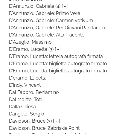
D'Annunzio, Gabriele
(4)
[ - ]
D’Annunzio, Gabriele: Primo Vere
D’Annunzio, Gabriele: Carmen votivum
D’Annunzio, Gabriele: Per Giovani Randaccio
D’Annunzio, Gabriele: Alla Piacente
D'Azeglio, Massimo
D'Eramo, Lucetta
(3)
[ - ]
D’Eramo, Lucetta: lettera autografa firmata
D’Eramo, Lucetta: biglietto autografo firmato
D’Eramo, Lucetta: biglietto autografo firmato
D'eramo, Lucetta
D’Indy, Vincent
Dal Fabbro, Beniamino
Dal Monte, Toti
Dalla Chiesa
Dangelo, Sergio
Davidson, Bruce
(3)
[ - ]
Davidson, Bruce: Zabriskie Point