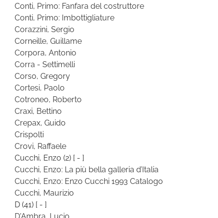
Conti, Primo: Fanfara del costruttore
Conti, Primo: Imbottigliature
Corazzini, Sergio
Corneille, Guillame
Corpora, Antonio
Corra - Settimelli
Corso, Gregory
Cortesi, Paolo
Cotroneo, Roberto
Craxi, Bettino
Crepax, Guido
Crispolti
Crovi, Raffaele
Cucchi, Enzo
(2)
[ - ]
Cucchi, Enzo: La più bella galleria d’Italia
Cucchi, Enzo: Enzo Cucchi 1993 Catalogo
Cucchi, Maurizio
D
(41)
[ - ]
D'Ambra, Lucio