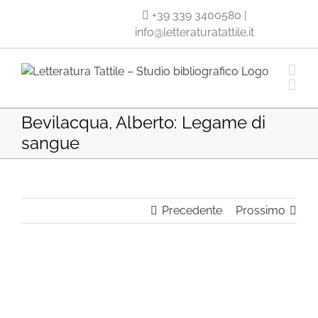
Salta
+39 339 3400580
|
al
info@letteraturatattile.it
contenuto
Bevilacqua, Alberto: Legame di
sangue
Precedente
Prossimo
Ingrandisci
immagine