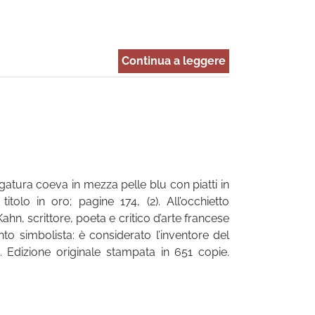
Continua a leggere
egatura coeva in mezza pelle blu con piatti in
tolo in oro; pagine 174, (2). All’occhietto
hn, scrittore, poeta e critico d’arte francese
 simbolista: è considerato l’inventore del
ne. Edizione originale stampata in 651 copie.