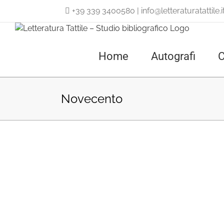
Salta
+39 339 3400580
|
info@letteraturatattile.i
al
contenuto
Home
Autografi
C
Novecento