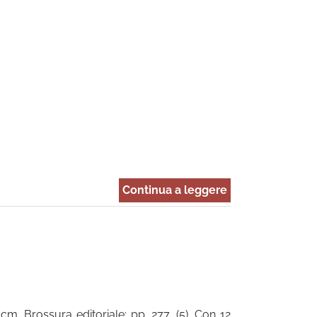
Continua a leggere
 cm. Brossura editoriale; pp. 277, (5). Con 12