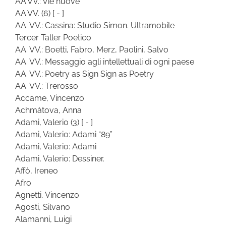
AA.VV.: Vie nuove
AA.VV.
(6)
[ - ]
AA. VV.: Cassina: Studio Simon. Ultramobile
Tercer Taller Poetico
AA. VV.: Boetti, Fabro, Merz, Paolini, Salvo
AA. VV.: Messaggio agli intellettuali di ogni paese
AA. VV.: Poetry as Sign Sign as Poetry
AA. VV.: Trerosso
Accame, Vincenzo
Achmàtova, Anna
Adami, Valerio
(3)
[ - ]
Adami, Valerio: Adami “89”
Adami, Valerio: Adami
Adami, Valerio: Dessiner.
Affò, Ireneo
Afro
Agnetti, Vincenzo
Agosti, Silvano
Alamanni, Luigi