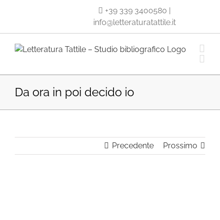
Salta
+39 339 3400580
|
al
info@letteraturatattile.it
contenuto
Da ora in poi decido io
Precedente
Prossimo
Ingrandisci
immagine