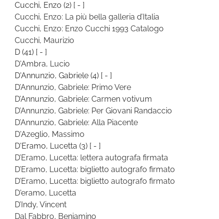
Cucchi, Enzo
(2)
[ - ]
Cucchi, Enzo: La più bella galleria d’Italia
Cucchi, Enzo: Enzo Cucchi 1993 Catalogo
Cucchi, Maurizio
D
(41)
[ - ]
D'Ambra, Lucio
D'Annunzio, Gabriele
(4)
[ - ]
D’Annunzio, Gabriele: Primo Vere
D’Annunzio, Gabriele: Carmen votivum
D’Annunzio, Gabriele: Per Giovani Randaccio
D’Annunzio, Gabriele: Alla Piacente
D'Azeglio, Massimo
D'Eramo, Lucetta
(3)
[ - ]
D’Eramo, Lucetta: lettera autografa firmata
D’Eramo, Lucetta: biglietto autografo firmato
D’Eramo, Lucetta: biglietto autografo firmato
D'eramo, Lucetta
D’Indy, Vincent
Dal Fabbro, Beniamino