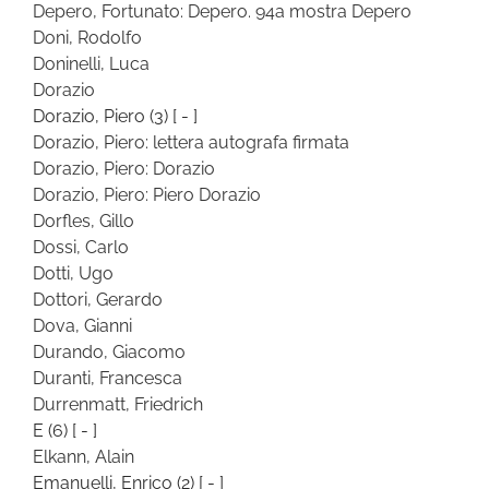
Depero, Fortunato: Depero. 94a mostra Depero
Doni, Rodolfo
Doninelli, Luca
Dorazio
Dorazio, Piero
(3)
[ - ]
Dorazio, Piero: lettera autografa firmata
Dorazio, Piero: Dorazio
Dorazio, Piero: Piero Dorazio
Dorfles, Gillo
Dossi, Carlo
Dotti, Ugo
Dottori, Gerardo
Dova, Gianni
Durando, Giacomo
Duranti, Francesca
Durrenmatt, Friedrich
E
(6)
[ - ]
Elkann, Alain
Emanuelli, Enrico
(2)
[ - ]