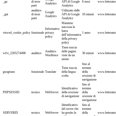
_ga
di terze
API di Google
6 mesi
www.letteraturat
Analytics
parti
Analytics
analitico
Utilizzato dalle
Google
_gat
di terze
API di Google
10 minuti
www.letteraturat
Analytics
parti
Analytics
Mantiene
nascosta la
Informativa
barra
viewed_cookie_policy
funzionale
privacy
1 anno
www.letteraturat
dell’informativa
policy
della privacy
policy
Tiene traccia
Analitico
delle pagine
wfvt_2205274498
analitico
30 minuti
www.letteraturat
Wordfence
viste da un
utente
fino al
Tiene traccia
termine
googtrans
funzionale
Translate
della lingua
della
www.letteraturat
scelta
sessione di
navigazione
fino al
Identificativo
termine
PHPSESSID
tecnico
WebServer
della sessione
della
www.letteraturat
di navigazione
sessione di
navigazione
Identificativo
fino al
del server che
termine
SERVERID
tecnico
WebServer
ha gestito la
della
www.letteraturat