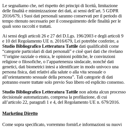
Le segnaliamo che, nel rispetto dei principi di liceità, limitazione
delle finalità e minimizzazione dei dati, ai sensi dell’art. 5 GDPR
2016/679, i Suoi dati personali saranno conservati per il periodo di
tempo ritenuto necessario per il conseguimento delle finalità per le
quali sono raccolti e trattati.
Ai sensi degli articoli 26 e 27 del D.Lgs. 196/2003 e degli articoli 9
e 10 del Regolamento UE n. 2016/679, Lei potrebbe conferire, a
Studio Bibliografico Letteratura Tattile
dati qualificabili come
“categorie particolari di dati personali” e cioè quei dati che rivelano
“l’origine razziale o etnica, le opinioni politiche, le convinzioni
religiose o filosofiche, o l’appartenenza sindacale, nonché dati
genetici, dati biometrici intesi a identificare in modo univoco una
persona fisica, dati relativi alla salute o alla vita sessuale o
all’orientamento sessuale della persona”. Tali categorie di dati
potranno essere trattate solo previo Suo libero ed esplicito consenso.
Studio Bibliografico Letteratura Tattile
non adotta alcun processo
decisionale automatizzato, compresa la profilazione, di cui
all’articolo 22, paragrafi 1 e 4, del Regolamento UE n. 679/2016.
Marketing Diretto
Come sopra specificato, vorremmo fornirLe informazioni su nuovi