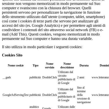
sessione non vengono memorizzati in modo permanente sul Suo
computer e svaniscono con la chiusura del browser. Quelli
persistenti servono per personalizzare la navigazione in funzione
dello strumento utilizzato dall’utente (computer, tablet, smartphone)
così come i cookies di terze parti che servono per analizzare gli
accessi del sito (es. Google Analytics) e per permettere agli utenti di
condividere i contenuti del sito attraverso social network (FB) o e-
mail (Add This). Questi cookies, vengono memorizzati in modo
permanente sul Suo computer e hanno una durata variabile.
Il sito utilizza in modo particolare i seguenti cookies:
Cookies Sito
Nome
Nome
Nome cookie
Tipo
Durata
Domini
servizio
descrizione
Utilizzato dal
circuito
__gads
pubblicità
DoubleClick
2 anni
www.letteraturat
pubblicitario di
di Google
fino al
Utilizzato dal
termine
circuito
GoogleAdServingTest
pubblicità
DoubleClick
della
www.letteraturat
pubblicitario di
sessione di
di Google
navigazione
analitico
Utilizzato dalle
Google