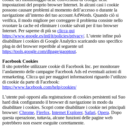
impostazioni del proprio browser Internet. In alcuni casi i cookie
possono causare problemi al momento dell’accesso o durante la
navigazione all’interno del tuo account AdWords. Quando ciò si
verifica, il modo migliore per correggere il problema consiste nello
svuotare la cache ed eliminare i cookie salvati per il tuo browser
Internet. Per saperne di più su
clicca qui
https://www.google.es/intl/it/policies/privacy/
. L’utente infine può
disabilitare i cookies di Google Analytics scaricando uno specifico
plug-in del browser reperibile al seguente url
https://tools.google.com/dlpage/gaoptout
.
Facebook Cookies
Il sito potrebbe utilizzare cookie di Facebook Inc. per monitorare
l’andamento delle campagne Facebook Ads ed eventuali azioni di
remarketing. Clicca qui per maggiori informazioni riguardo l’utilizzo
di cookie da parte di Facebook:
https://www.facebook.com/help/cookies/
L’utente può opporsi alla registrazione di cookies persistenti sul Suo
hard disk configurando il browser di navigazione in modo da
disabilitare i cookies. Scopri come disabilitare i cookie nei principali
browser:
Chrome
,
Firefox
,
Internet Explorer
,
Safari
,
Opera
. Dopo
questa operazione, tuttavia, alcune funzioni delle pagine web
potrebbero non essere eseguite correttamente.