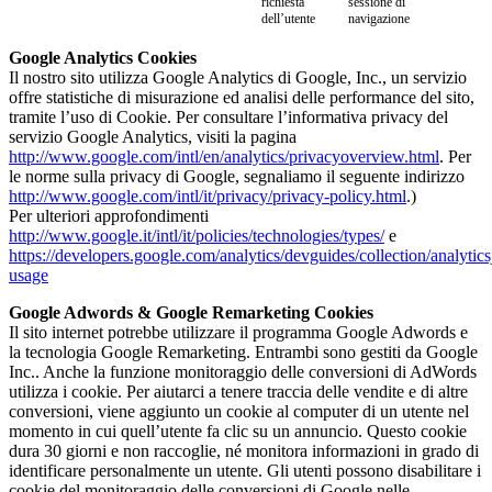
richiesta
sessione di
dell’utente
navigazione
Google Analytics Cookies
Il nostro sito utilizza Google Analytics di Google, Inc., un servizio
offre statistiche di misurazione ed analisi delle performance del sito,
tramite l’uso di Cookie. Per consultare l’informativa privacy del
servizio Google Analytics, visiti la pagina
http://www.google.com/intl/en/analytics/privacyoverview.html
. Per
le norme sulla privacy di Google, segnaliamo il seguente indirizzo
http://www.google.com/intl/it/privacy/privacy-policy.html
.)
Per ulteriori approfondimenti
http://www.google.it/intl/it/policies/technologies/types/
e
https://developers.google.com/analytics/devguides/collection/analytics
usage
Google Adwords & Google Remarketing Cookies
Il sito internet potrebbe utilizzare il programma Google Adwords e
la tecnologia Google Remarketing. Entrambi sono gestiti da Google
Inc.. Anche la funzione monitoraggio delle conversioni di AdWords
utilizza i cookie. Per aiutarci a tenere traccia delle vendite e di altre
conversioni, viene aggiunto un cookie al computer di un utente nel
momento in cui quell’utente fa clic su un annuncio. Questo cookie
dura 30 giorni e non raccoglie, né monitora informazioni in grado di
identificare personalmente un utente. Gli utenti possono disabilitare i
cookie del monitoraggio delle conversioni di Google nelle