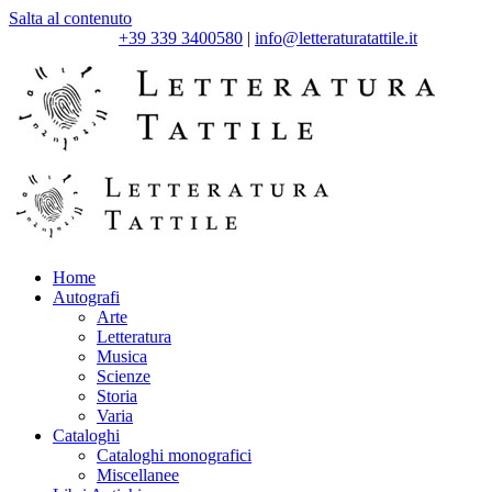
Salta al contenuto
+39 339 3400580
|
info@letteraturatattile.it
Home
Autografi
Arte
Letteratura
Musica
Scienze
Storia
Varia
Cataloghi
Cataloghi monografici
Miscellanee