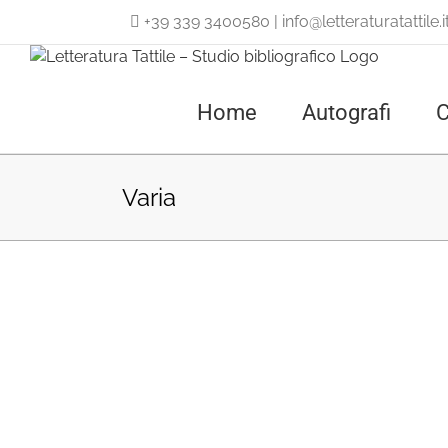
Salta
+39 339 3400580
|
info@letteraturatattile.i
al
contenuto
Home
Autografi
C
Varia