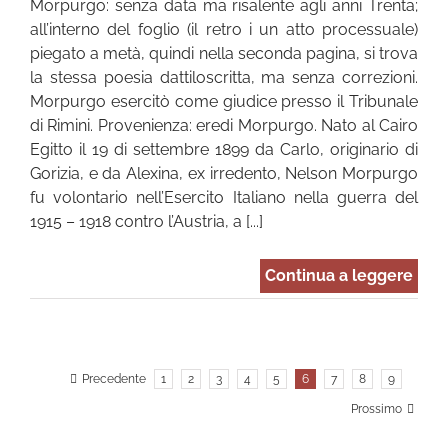
Morpurgo: senza data ma risalente agli anni Trenta;
all’interno del foglio (il retro i un atto processuale)
piegato a metà, quindi nella seconda pagina, si trova
la stessa poesia dattiloscritta, ma senza correzioni.
Morpurgo esercitò come giudice presso il Tribunale
di Rimini. Provenienza: eredi Morpurgo. Nato al Cairo
Egitto il 19 di settembre 1899 da Carlo, originario di
Gorizia, e da Alexina, ex irredento, Nelson Morpurgo
fu volontario nell’Esercito Italiano nella guerra del
1915 – 1918 contro l’Austria, a [...]
Continua a leggere
Precedente
1
2
3
4
5
6
7
8
9
Prossimo