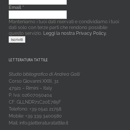
Email
*
Manteniamo i tuoi dati riservati e condividiamo i tuoi
dati solo con terze parti che rendono possibile
questo servizio.
Leggi la nostra Privacy Policy.
LETTERATURA TATTILE
Studio bibliografico di Andrea Galli
Corso Giovanni XXIII, 31
47921 – Rimini – Italy
P. Iva: 02607050404
CF: GLLNDR71C20E785F
Telefono: +39 0541 21758
Mobile: +39 339 3400580
Mail: info@letteraturatattile.it