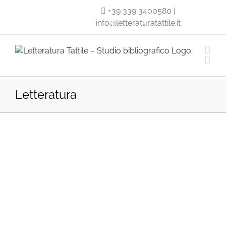
Salta
+39 339 3400580
|
al
info@letteraturatattile.it
contenuto
Letteratura
ra