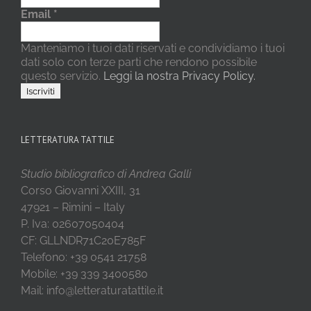
Email
*
Manteniamo i tuoi dati riservati e condividiamo i tuoi
dati solo con terze parti che rendono possibile
questo servizio.
Leggi la nostra Privacy Policy.
LETTERATURA TATTILE
Studio bibliografico di Andrea Galli
Corso Giovanni XXIII, 31
47921 – Rimini – Italy
P. Iva: 02607050404
CF: GLLNDR71C20E785F
Telefono: +39 0541 21758
Mobile: +39 339 3400580
Mail: info@letteraturatattile.it