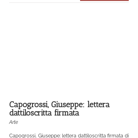
ta
Capogrossi, Giuseppe: lettera
dattiloscritta firmata
Arte
Capogrossi, Giuseppe: lettera dattiloscritta firmata di