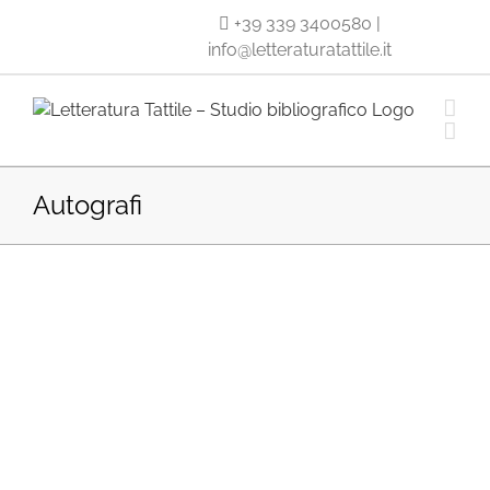
Salta
+39 339 3400580
|
al
info@letteraturatattile.it
contenuto
Autografi
ra