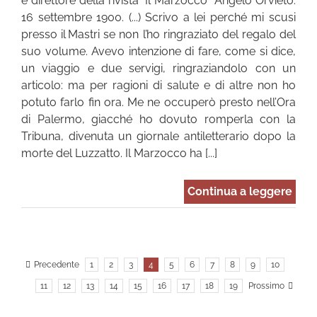
e direttore della rivista “Il Marzocco” Angelo Orvieto:
16 settembre 1900. (...) Scrivo a lei perché mi scusi
presso il Mastri se non l’ho ringraziato del regalo del
suo volume. Avevo intenzione di fare, come si dice,
un viaggio e due servigi, ringraziandolo con un
articolo: ma per ragioni di salute e di altre non ho
potuto farlo fin ora. Me ne occuperò presto nell’Ora
di Palermo, giacché ho dovuto romperla con la
Tribuna, divenuta un giornale antiletterario dopo la
morte del Luzzatto. Il Marzocco ha [...]
Continua a leggere
Precedente
1
2
3
4
5
6
7
8
9
10
11
12
13
14
15
16
17
18
19
Prossimo