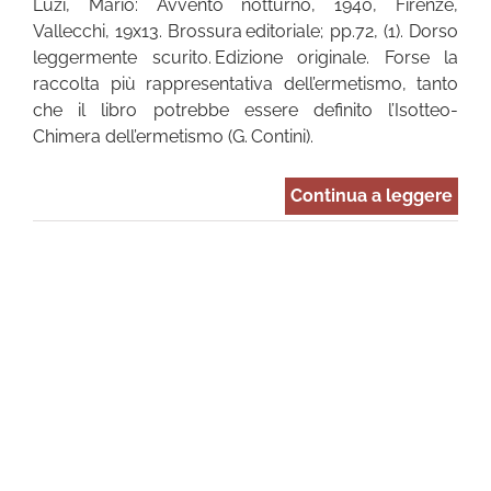
Luzi, Mario: Avvento notturno, 1940, Firenze,
Vallecchi, 19x13. Brossura editoriale; pp.72, (1). Dorso
leggermente scurito. Edizione originale. Forse la
raccolta più rappresentativa dell’ermetismo, tanto
che il libro potrebbe essere definito l’Isotteo-
Chimera dell’ermetismo (G. Contini).
Continua a leggere
io
to