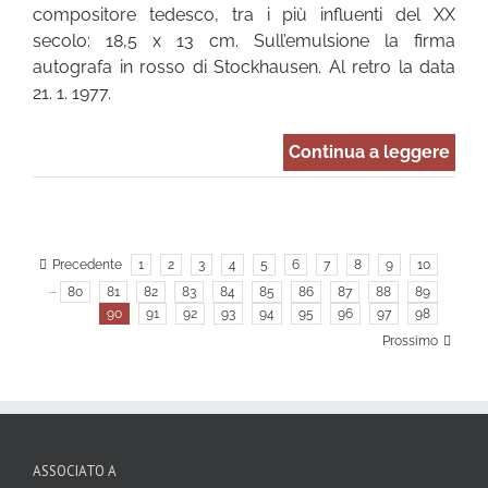
compositore tedesco, tra i più influenti del XX
secolo: 18,5 x 13 cm. Sull’emulsione la firma
autografa in rosso di Stockhausen. Al retro la data
21. 1. 1977.
Continua a leggere
Precedente
1
2
3
4
5
6
7
8
9
10
···
80
81
82
83
84
85
86
87
88
89
90
91
92
93
94
95
96
97
98
Prossimo
ASSOCIATO A