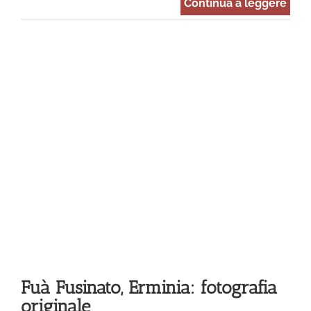
Continua a leggere
a
Fuà Fusinato, Erminia: fotografia
originale