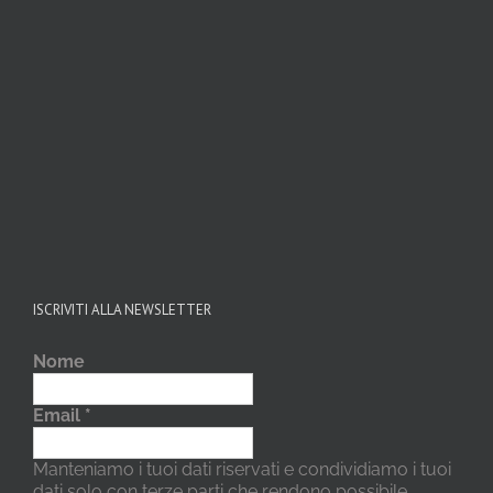
ISCRIVITI ALLA NEWSLETTER
Nome
Email
*
Manteniamo i tuoi dati riservati e condividiamo i tuoi
dati solo con terze parti che rendono possibile