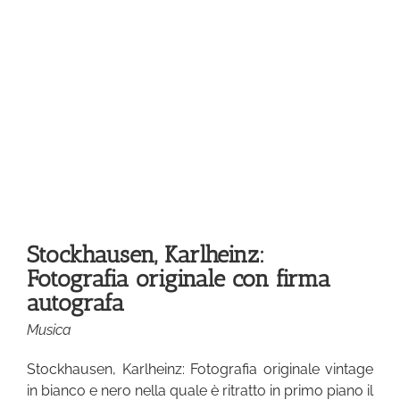
ia
a
Stockhausen, Karlheinz:
Fotografia originale con firma
autografa
Musica
Stockhausen, Karlheinz: Fotografia originale vintage
in bianco e nero nella quale è ritratto in primo piano il