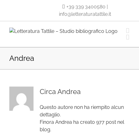
Salta
+39 339 3400580
|
al
info@letteraturatattile.it
contenuto
Andrea
Circa
Andrea
Questo autore non ha riempito alcun
dettaglio.
Finora Andrea ha creato 977 post nel
blog.