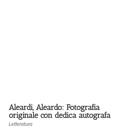
le
fa
Aleardi, Aleardo: Fotografia
originale con dedica autografa
Letteratura