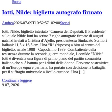
Storia
Iotti, Nilde: biglietto autografo firmato
Andrea
2026-07-09T10:52:57+02:00
Storia
|
Iotti, Nilde: biglietto intestato “Camera dei Deputati. Il Presidente”
sul quale Nilde Iotti ha scritto 3 righe autografe firmate di auguri
natalizi inviati a Cristina d’Ajello, presidentessa Sindacato Scrittori
Italiani: 11,5 x 16,5 cm. Una “R” (risposto) a biro al centro del
biglietto: natale 1988 - Capodanno 1989. Combattente della
resistenza durante la seconda guerra mondiale, Leonilde "Nilde"
Iotti è diventata una figura di primo piano del partito comunista
italiano che si è battuta per i diritti delle donne. Fervente sostenitrice
di un'Europa equa e paritaria, ha portato con decisione la battaglia
per il suffragio universale a livello europeo. Una [...]
Continua a leggere
9
07, 2026