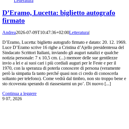
Letteratura
D’Eramo, Lucetta: biglietto autografo
firmato
Andrea
2026-07-09T10:47:36+02:00
Letteratura
|
D’Eramo, Lucetta: biglietto autografo firmato e datato: 20. 12. 1969.
Luce D’Eramo scrive 16 righe a Cristina d’Ajello presidentessa del
Sindacato Scrittori Italiani, inviando gli auguri natalizi e qualche
notizia personale: 7 x 10,5 cm. (...) memore delle sue gentilezze
invio a lei e ai suoi cari i più cordiali auguri per le Feste e per il
1970, con la speranza di poterla conoscere di persona (veramente
però la simpatia fa tanto perché quasi non ci credo di conoscerla
soltanto per telefono). Come vedrà dal timbro, non sto troppo bene e
sto ricoverata sperando di riassestarmi un po’. Di nuovo [...]
Continua a leggere
9
07, 2026