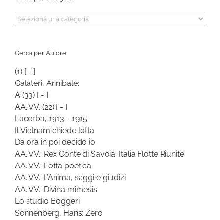
Cerca
per
Categoria
Cerca per Autore
(1)
[ - ]
Galateri, Annibale:
A
(33)
[ - ]
AA. VV.
(22)
[ - ]
Lacerba, 1913 - 1915
Il Vietnam chiede lotta
Da ora in poi decido io
AA. VV.: Rex Conte di Savoia. Italia Flotte Riunite
AA. VV.: Lotta poetica
AA. VV.: L’Anima, saggi e giudizi
AA. VV.: Divina mimesis
Lo studio Boggeri
Sonnenberg, Hans: Zero