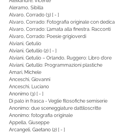
Aleixandre, Vicente
Aleramo, Sibilla
Alvaro, Corrado
(3)
[ - ]
Alvaro, Corrado: Fotografia originale con dedica
Alvaro, Corrado: L’amata alla finestra. Racconti
Alvaro, Corrado: Poesie grigioverdi
Alviani, Getulio
Alviani, Getullio
(2)
[ - ]
Alviani, Getulio – Orlando, Ruggero: Libro d’ore
Alviani, Getullio: Programmazioni plastiche
Amari, Michele
Anceschi, Giovanni
Anceschi, Luciano
Anonimo
(3)
[ - ]
Di palo in frasca - Veglie filosofiche semiserie
Anonimo: due sceneggiature dattiloscritte
Anonimo: fotografia originale
Appella, Giuseppe
Arcangeli, Gaetano
(2)
[ - ]