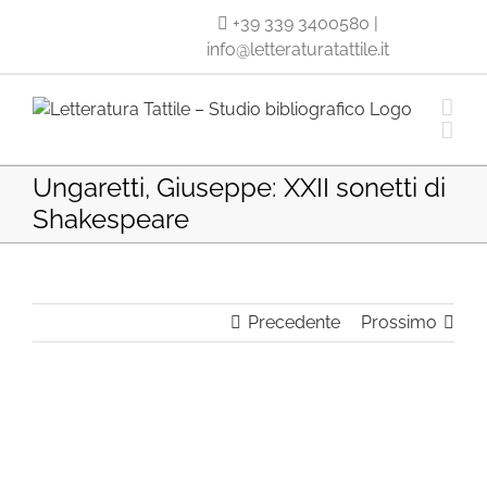
Salta
+39 339 3400580
|
al
info@letteraturatattile.it
contenuto
Ungaretti, Giuseppe: XXII sonetti di
Shakespeare
Precedente
Prossimo
Ingrandisci
immagine