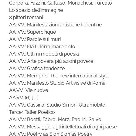
Corpora, Fazzini, Guttuso, Monachesi, Turcato
Lo spazio dell’immagine
8 pittori romani
AA. VV.: Manifestazioni artistiche fiorentine
AA. VV.: Supercinque
AA. VV.: Parole sui muri
AA. VV.: FIAT. Terra mare cielo
AA. VV.: Ultimi modelli di poesia
AA. VV.: Arte povera più azioni povere
AA. VV.: Grafica tendenze
AA. VV.: Memphis. The new international style
AA. VV.: Manifesto Studio Artivisive di Roma
AA.VV.: Vie nuove
AA.VV.
(6)
[ - ]
AA. VV.: Cassina: Studio Simon. Ultramobile
Tercer Taller Poetico
AA. VV.: Boetti, Fabro, Merz, Paolini, Salvo
AA. VV.: Messaggio agli intellettuali di ogni paese
AA. VV.: Poetry as Sign Sign as Poetry