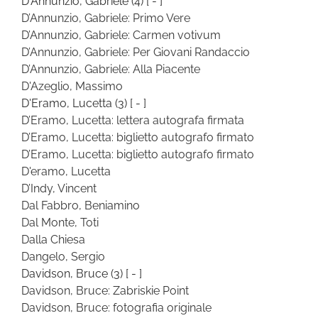
D'Annunzio, Gabriele
(4)
[ - ]
D’Annunzio, Gabriele: Primo Vere
D’Annunzio, Gabriele: Carmen votivum
D’Annunzio, Gabriele: Per Giovani Randaccio
D’Annunzio, Gabriele: Alla Piacente
D'Azeglio, Massimo
D'Eramo, Lucetta
(3)
[ - ]
D’Eramo, Lucetta: lettera autografa firmata
D’Eramo, Lucetta: biglietto autografo firmato
D’Eramo, Lucetta: biglietto autografo firmato
D'eramo, Lucetta
D’Indy, Vincent
Dal Fabbro, Beniamino
Dal Monte, Toti
Dalla Chiesa
Dangelo, Sergio
Davidson, Bruce
(3)
[ - ]
Davidson, Bruce: Zabriskie Point
Davidson, Bruce: fotografia originale