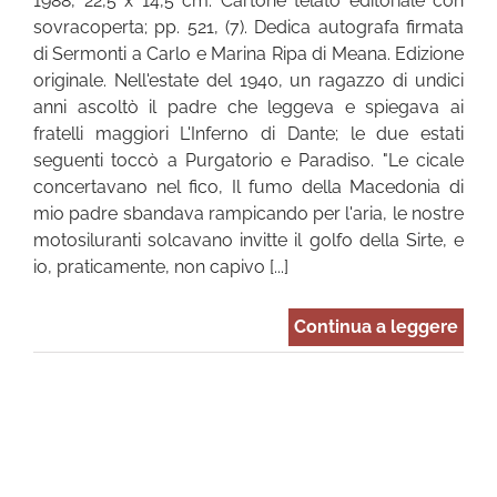
1988, 22,5 x 14,5 cm. Cartone telato editoriale con
sovracoperta; pp. 521, (7). Dedica autografa firmata
di Sermonti a Carlo e Marina Ripa di Meana. Edizione
originale. Nell'estate del 1940, un ragazzo di undici
anni ascoltò il padre che leggeva e spiegava ai
fratelli maggiori L'Inferno di Dante; le due estati
seguenti toccò a Purgatorio e Paradiso. "Le cicale
concertavano nel fico, Il fumo della Macedonia di
mio padre sbandava rampicando per l'aria, le nostre
motosiluranti solcavano invitte il golfo della Sirte, e
io, praticamente, non capivo [...]
Continua a leggere