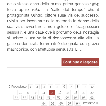
dello stesso anno della prima: prima gennaio 1984;
terza aprile 1984. La "calle del tempo" che il
protagonista Olindo, pittore sulla via del successo,
rivisita per incontrare nella memoria le donne della
sua vita, avventure amori gelosie e "trasgressioni
sessuali", è una calle ove il profumo della nostalgia
si unisce a una sorta di riconoscenza alla vita. La
galleria dei ritratti femminili è disegnata con grazia
malinconica, con affettuosa sensualità. E [...]
Continua a leggere
Precedente
1
2
3
4
5
6
7
8
9
10
11
12
13
14
15
16
17
18
19
20
21
22
23
24
25
···
89
90
91
92
93
94
95
96
97
98
Prossimo