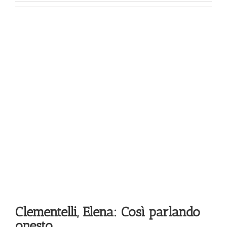
ì
Clementelli, Elena: Così parlando
onesto