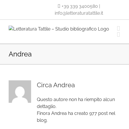
Salta
+39 339 3400580
|
al
info@letteraturatattile.it
contenuto
Andrea
Circa
Andrea
Questo autore non ha riempito alcun
dettaglio.
Finora Andrea ha creato 977 post nel
blog.