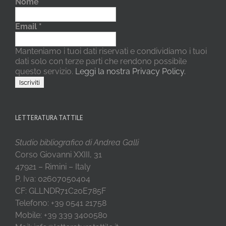
Nome
Email
*
Manteniamo i tuoi dati riservati e condividiamo i tuoi
dati solo con terze parti che rendono possibile
questo servizio.
Leggi la nostra Privacy Policy.
LETTERATURA TATTILE
Studio bibliografico di Andrea Galli
Corso Giovanni XXIII, 31
47921 – Rimini – Italy
P. Iva: 02607050404
CF: GLLNDR71C20E785F
Telefono: +39 0541 21758
Mobile: +39 339 3400580