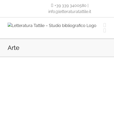
Salta
+39 339 3400580
|
al
info@letteraturatattile.it
contenuto
Arte
co