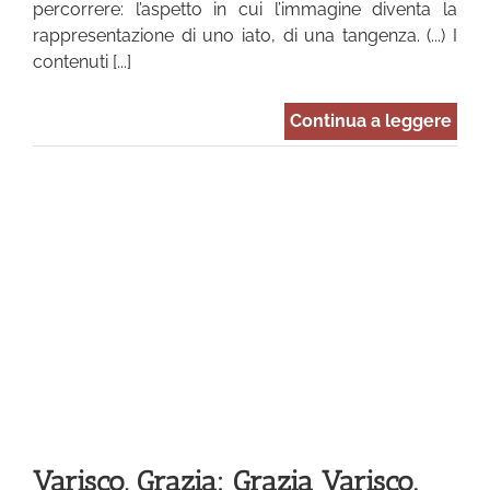
percorrere: l’aspetto in cui l’immagine diventa la
rappresentazione di uno iato, di una tangenza. (...) I
contenuti [...]
Continua a leggere
zia
0
Varisco, Grazia: Grazia Varisco.