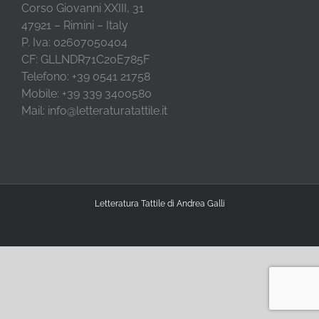
Corso Giovanni XXIII, 31
47921 – Rimini – Italy
P. Iva: 02607050404
CF: GLLNDR71C20E785F
Telefono: +39 0541 21758
Mobile: +39 339 3400580
Mail: info@letteraturatattile.it
Letteratura Tattile di Andrea Galli