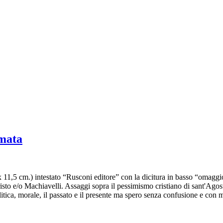
rmata
5 x 11,5 cm.) intestato “Rusconi editore” con la dicitura in basso “omagg
 Cristo e/o Machiavelli. Assaggi sopra il pessimismo cristiano di sant'Ago
litica, morale, il passato e il presente ma spero senza confusione e con m