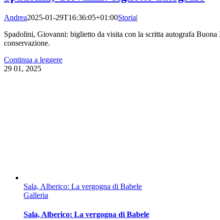
Andrea
2025-01-29T16:36:05+01:00
Storia
|
Spadolini, Giovanni: biglietto da visita con la scritta autografa Buona 
conservazione.
Continua a leggere
29
01, 2025
Sala, Alberico: La vergogna di Babele
Galleria
Sala, Alberico: La vergogna di Babele