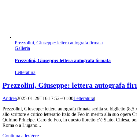
Prezzolini, Giuseppe: lettera autografa firmata
Galleria
Prezzolini, Giuseppe: lettera autografa firmata
Letteratura
Prezzolini, Giuseppe: lettera autografa fi
Andrea
2025-01-29T16:17:52+01:00
Letteratura
|
Prezzolini, Giuseppe: lettera autografa firmata scritta su biglietto (8,
allo scrittore e critico letterario Italo de Feo in merito alla suo opera
Quirino Principe. Caro de Feo, in questo libretto c’è Stato, Chiesa, po
Roma o a Lugano...
Continua a leggere