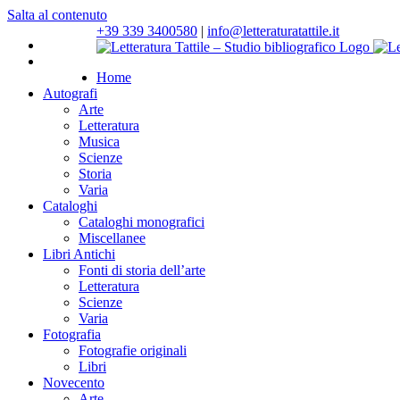
Salta al contenuto
+39 339 3400580
|
info@letteraturatattile.it
Home
Autografi
Arte
Letteratura
Musica
Scienze
Storia
Varia
Cataloghi
Cataloghi monografici
Miscellanee
Libri Antichi
Fonti di storia dell’arte
Letteratura
Scienze
Varia
Fotografia
Fotografie originali
Libri
Novecento
Arte