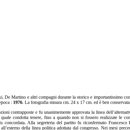
axi, De Martino e altri compagni durante la storico e importantissimo c
’epoca :
1976
. La fotografia misura cm. 24 x 17 cm. ed è ben conservata
ni contrapposte e fu unanimemente approvata la linea dell’alternativa 
quale condotta tenere, fino a quando non si fossero realizzate le cond
fu concordata. Alla segreteria del partito fu riconfermato Francesc
l’esterno della linea politica adottata dal congresso. Nei mesi precede