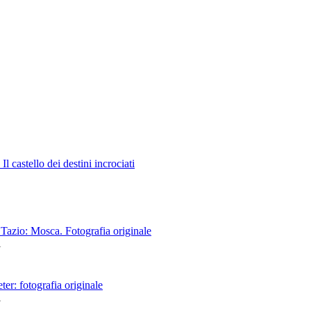
 Il castello dei destini incrociati
 Tazio: Mosca. Fotografia originale
i
eter: fotografia originale
i