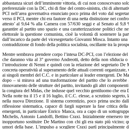
abbastanza sicuri dell’imminente vittoria, di cui non conoscevano solo 
preferenziale con la DC, chi di fine del centro-sinistra, chi di alterna
PCI nell’area governativa enunciato poco prima del voto dal segretari
verso il PCI, mentre chi era fautore di una netta distinzione nei confron
attesto’ al 9,64 % alla Camera con 57/630 seggi e al Senato al 9,8 
garantire al partito uno spazio e una caratterizzazione politici che n
elettorale la questione comunista, cioè la volontà di sostenere la pa
dall’incarico da parte del vicesegretario Giovanni Mosca. Intanto una fo
contraddizione di fondo della politica socialista, oscillante tra la prosp
Mentre sembrava prendere corpo l’intesa DC-PCI, con l’elezione del d
che daranno vita al 3° governo Andreotti, detto della non sfiducia o
l’introduzione di Nenni e quindi con la relazione del segretario De 
concreta operatività al superamento delle attuali correnti organizzat
ai singoli membri del C.C. e in particolare ai leader emergenti. De Ma
dopo – si mirava ad una trasformazione del partito che lo avrebbe s
rinnovamento delle strutture del partito, invitando gli altri componen
la congiura del Midas, che indusse quel vecchio gentiluomo che era De
Nella notte tra il 15 e il 16 luglio, il C.C. elesse, a scrutinio segre
nella nuova Direzione. Il sistema correntizio, poco prima uscito dall
riflessione sistematica, capace di fargli superare la fase critica de
emergenti, in particolare Enrico Manca, ora a capo di un sottogruppo 
Michelis, Antonio Landolfi, Bettino Craxi. Inizialmente emersero tr
inopportuno sostituire De Martino con chi gli era stato più vicino; q
umori della base. L’impulso a scegliere Craxi partì principalmente 