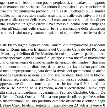
ngenerare nell’elettorato non poche perplessità: chi parlava di rapporto
no di monocolore socialista. Da ultimo il proposito di voler includere il
cosa che probabilmente provocò una fuga dell’elettorato più a sinistra
ile, non fu previsto e risultò assai inferiore alle aspettative: il PSI si
roteso alla ricerca delle cause del mancato successo e ai rimedi per
attutto giudicato un grave errore l’aver messo al centro della campagna
 già all’indomani delle elezioni, fu la presentazione delle dimissioni
streme, la sinistra e gli autonomisti, in cui si prendeva coscienza della
sta Pietro Ingrao a quella della Camera, e si preparavano gli accordi
Midas di Roma iniziava la riunione del Comitato Centrale del PSI, con
anca, già delfino di De Martino, in cui si invitava il partito a dare
amente spezzava ogni solidarietà di gruppo e dava libertà di movimento
frutto di un’esigenza di rinnovamento generazionale, mentre – dirà anni
one annunciarono di dimettersi dalla stessa per favorire un profondo
ù o meno impropriamente, sarà detta la rivolta dei quarantenni ed anche
oni da segretario nazionale, subito seguito dalla Direzione in blocco.
e del nuovo segretario nazionale. De Martino, per sua volontà, non entrò
l’approvazione di un documento politico che invitava il Partito ad una
ssione a De Martino nella segreteria, a cui si dedicarono i nuovi capi
ella sinistra lombardiana, i quarantenni Fabrizio Cicchitto, Gianni De
 di Bettino Craxi. Quella di Manca non poté decollare, perché sembrò
i insormontabili nel suo presunto carattere distaccato e lontano dagli
ettino Craxi fu eletto segretario nazionale con 23 voti a favore e 8