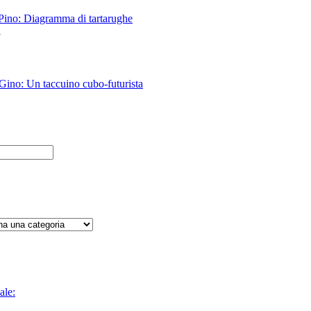
 Pino: Diagramma di tartarughe
i
 Gino: Un taccuino cubo-futurista
ale: