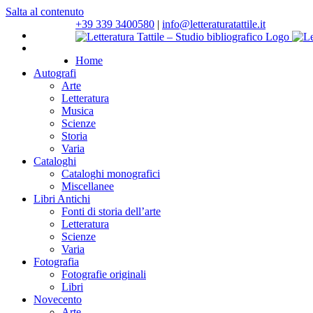
Salta al contenuto
+39 339 3400580
|
info@letteraturatattile.it
Home
Autografi
Arte
Letteratura
Musica
Scienze
Storia
Varia
Cataloghi
Cataloghi monografici
Miscellanee
Libri Antichi
Fonti di storia dell’arte
Letteratura
Scienze
Varia
Fotografia
Fotografie originali
Libri
Novecento
Arte