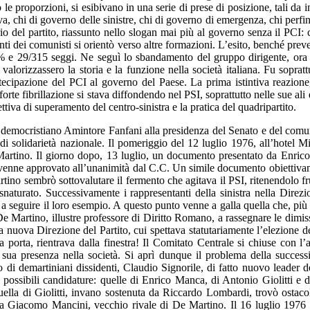
le proporzioni, si esibivano in una serie di prese di posizione, tali da i
tiva, chi di governo delle sinistre, chi di governo di emergenza, chi perfi
o del partito, riassunto nello slogan mai più al governo senza il PCI: 
ti dei comunisti si orientò verso altre formazioni. L’esito, benché prevedib
% e 29/315 seggi. Ne seguì lo sbandamento del gruppo dirigente, ora p
e valorizzassero la storia e la funzione nella società italiana. Fu sopr
rtecipazione del PCI al governo del Paese. La prima istintiva reazione,
rte fibrillazione si stava diffondendo nel PSI, soprattutto nelle sue ali e
ettiva di superamento del centro-sinistra e la pratica del quadripartito.
emocristiano Amintore Fanfani alla presidenza del Senato e del comuni
 di solidarietà nazionale. Il pomeriggio del 12 luglio 1976, all’hotel 
Martino. Il giorno dopo, 13 luglio, un documento presentato da Enrico M
e, venne approvato all’unanimità dal C.C. Un simile documento obiettiv
rtino sembrò sottovalutare il fermento che agitava il PSI, ritenendolo 
naturato. Successivamente i rappresentanti della sinistra nella Direzi
ti a seguire il loro esempio. A questo punto venne a galla quella che, pi
 Martino, illustre professore di Diritto Romano, a rassegnare le dimissi
to, la nuova Direzione del Partito, cui spettava statutariamente l’elezion
a porta, rientrava dalla finestra! Il Comitato Centrale si chiuse con 
lla sua presenza nella società. Si aprì dunque il problema della succe
di demartiniani dissidenti, Claudio Signorile, di fatto nuovo leader d
e possibili candidature: quelle di Enrico Manca, di Antonio Giolitti e
uella di Giolitti, invano sostenuta da Riccardo Lombardi, trovò ostacol
da Giacomo Mancini, vecchio rivale di De Martino. Il 16 luglio 1976 B