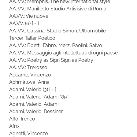
AA. VV.: Memphis. The new international style
AA. VV.: Manifesto Studio Artivisive di Roma
AA.VV.: Vie nuove
AA.VV.
(6)
[ - ]
AA. VV.: Cassina: Studio Simon. Ultramobile
Tercer Taller Poetico
AA. VV.: Boetti, Fabro, Merz, Paolini, Salvo
AA. VV.: Messaggio agli intellettuali di ogni paese
AA. VV.: Poetry as Sign Sign as Poetry
AA. VV.: Trerosso
Accame, Vincenzo
Achmàtova, Anna
Adami, Valerio
(3)
[ - ]
Adami, Valerio: Adami “89”
Adami, Valerio: Adami
Adami, Valerio: Dessiner.
Affò, Ireneo
Afro
Agnetti, Vincenzo