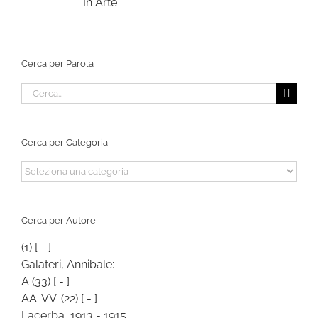
In Arte
Cerca per Parola
Cerca
per:
Cerca per Categoria
Cerca
per
Categoria
Cerca per Autore
(1)
[ - ]
Galateri, Annibale:
A
(33)
[ - ]
AA. VV.
(22)
[ - ]
Lacerba, 1913 - 1915