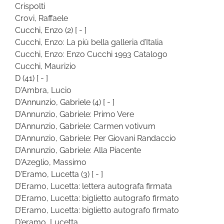
Crispolti
Crovi, Raffaele
Cucchi, Enzo
(2)
[ - ]
Cucchi, Enzo: La più bella galleria d’Italia
Cucchi, Enzo: Enzo Cucchi 1993 Catalogo
Cucchi, Maurizio
D
(41)
[ - ]
D'Ambra, Lucio
D'Annunzio, Gabriele
(4)
[ - ]
D’Annunzio, Gabriele: Primo Vere
D’Annunzio, Gabriele: Carmen votivum
D’Annunzio, Gabriele: Per Giovani Randaccio
D’Annunzio, Gabriele: Alla Piacente
D'Azeglio, Massimo
D'Eramo, Lucetta
(3)
[ - ]
D’Eramo, Lucetta: lettera autografa firmata
D’Eramo, Lucetta: biglietto autografo firmato
D’Eramo, Lucetta: biglietto autografo firmato
D'eramo, Lucetta