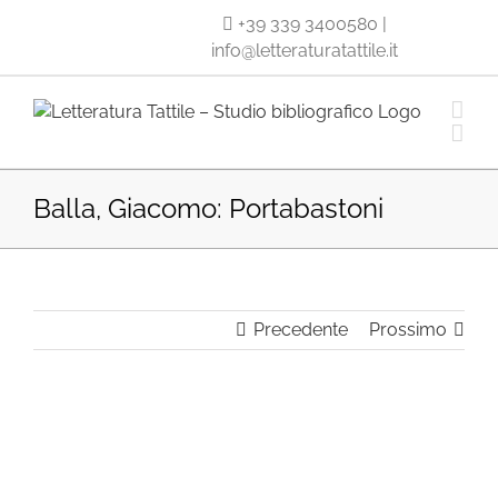
Salta
+39 339 3400580
|
al
info@letteraturatattile.it
contenuto
Balla, Giacomo: Portabastoni
Precedente
Prossimo
Ingrandisci
immagine