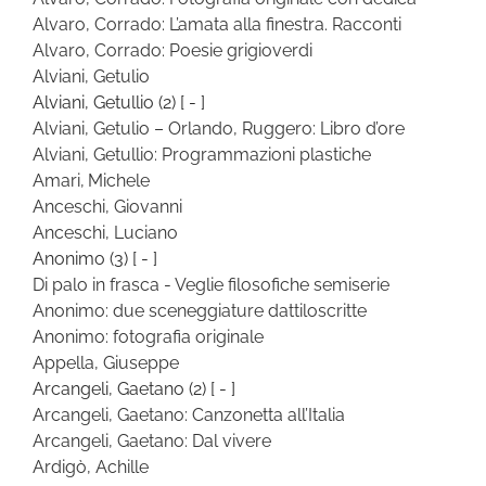
Alvaro, Corrado: L’amata alla finestra. Racconti
Alvaro, Corrado: Poesie grigioverdi
Alviani, Getulio
Alviani, Getullio
(2)
[ - ]
Alviani, Getulio – Orlando, Ruggero: Libro d’ore
Alviani, Getullio: Programmazioni plastiche
Amari, Michele
Anceschi, Giovanni
Anceschi, Luciano
Anonimo
(3)
[ - ]
Di palo in frasca - Veglie filosofiche semiserie
Anonimo: due sceneggiature dattiloscritte
Anonimo: fotografia originale
Appella, Giuseppe
Arcangeli, Gaetano
(2)
[ - ]
Arcangeli, Gaetano: Canzonetta all’Italia
Arcangeli, Gaetano: Dal vivere
Ardigò, Achille