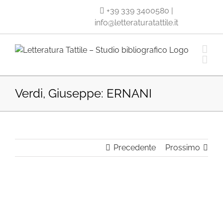
Salta
+39 339 3400580
|
al
info@letteraturatattile.it
contenuto
Verdi, Giuseppe: ERNANI
Precedente
Prossimo
Ingrandisci
immagine