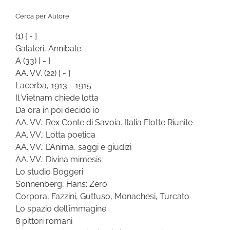
Categoria
Cerca per Autore
(1)
[ - ]
Galateri, Annibale:
A
(33)
[ - ]
AA. VV.
(22)
[ - ]
Lacerba, 1913 - 1915
Il Vietnam chiede lotta
Da ora in poi decido io
AA. VV.: Rex Conte di Savoia. Italia Flotte Riunite
AA. VV.: Lotta poetica
AA. VV.: L’Anima, saggi e giudizi
AA. VV.: Divina mimesis
Lo studio Boggeri
Sonnenberg, Hans: Zero
Corpora, Fazzini, Guttuso, Monachesi, Turcato
Lo spazio dell’immagine
8 pittori romani