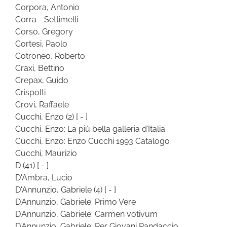
Corpora, Antonio
Corra - Settimelli
Corso, Gregory
Cortesi, Paolo
Cotroneo, Roberto
Craxi, Bettino
Crepax, Guido
Crispolti
Crovi, Raffaele
Cucchi, Enzo
(2)
[ - ]
Cucchi, Enzo: La più bella galleria d’Italia
Cucchi, Enzo: Enzo Cucchi 1993 Catalogo
Cucchi, Maurizio
D
(41)
[ - ]
D'Ambra, Lucio
D'Annunzio, Gabriele
(4)
[ - ]
D’Annunzio, Gabriele: Primo Vere
D’Annunzio, Gabriele: Carmen votivum
D’Annunzio, Gabriele: Per Giovani Randaccio