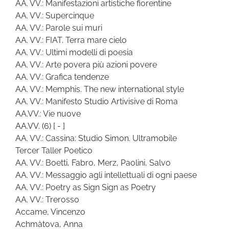
AA. VV.: Manifestazioni artistiche fiorentine
AA. VV.: Supercinque
AA. VV.: Parole sui muri
AA. VV.: FIAT. Terra mare cielo
AA. VV.: Ultimi modelli di poesia
AA. VV.: Arte povera più azioni povere
AA. VV.: Grafica tendenze
AA. VV.: Memphis. The new international style
AA. VV.: Manifesto Studio Artivisive di Roma
AA.VV.: Vie nuove
AA.VV.
(6)
[ - ]
AA. VV.: Cassina: Studio Simon. Ultramobile
Tercer Taller Poetico
AA. VV.: Boetti, Fabro, Merz, Paolini, Salvo
AA. VV.: Messaggio agli intellettuali di ogni paese
AA. VV.: Poetry as Sign Sign as Poetry
AA. VV.: Trerosso
Accame, Vincenzo
Achmàtova, Anna