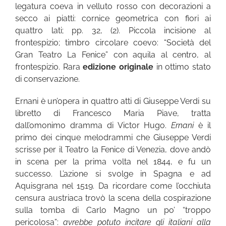
legatura coeva in velluto rosso con decorazioni a
secco ai piatti: cornice geometrica con fiori ai
quattro lati; pp. 32, (2). Piccola incisione al
frontespizio; timbro circolare coevo: “Società del
Gran Teatro La Fenice” con aquila al centro, al
frontespizio. Rara
edizione originale
in ottimo stato
di conservazione.
Ernani è un’opera in quattro atti di Giuseppe Verdi su
libretto di Francesco Maria Piave, tratta
dall’omonimo dramma di Victor Hugo.
Ernani
è il
primo dei cinque melodrammi che Giuseppe Verdi
scrisse per il Teatro la Fenice di Venezia, dove andò
in scena per la prima volta nel 1844, e fu un
successo. L’azione si svolge in Spagna e ad
Aquisgrana nel 1519. Da ricordare come l’occhiuta
censura austriaca trovò la scena della cospirazione
sulla tomba di Carlo Magno un po’ “troppo
pericolosa”:
avrebbe potuto incitare gli italiani alla