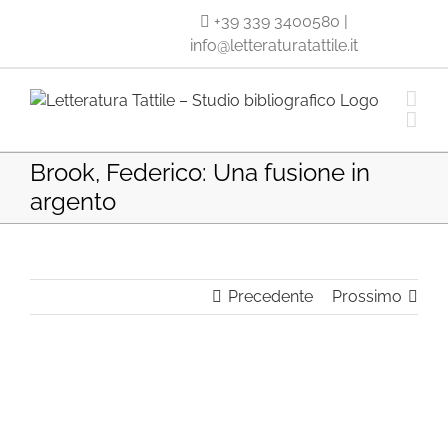
Salta
+39 339 3400580
|
al
info@letteraturatattile.it
contenuto
Brook, Federico: Una fusione in
argento
Precedente
Prossimo
Ingrandisci
immagine