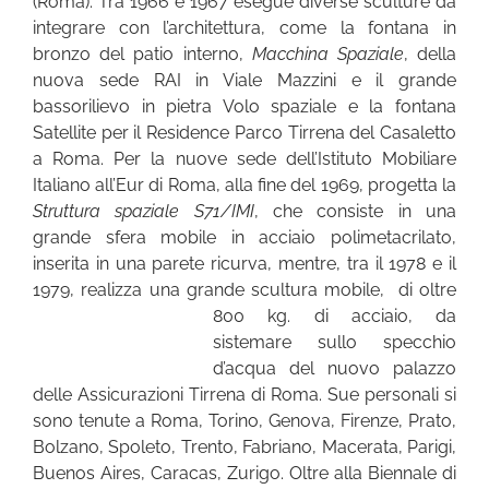
(Roma). Tra 1966 e 1967 esegue diverse sculture da
integrare con l’architettura, come la fontana in
bronzo del patio interno,
Macchina Spaziale
, della
nuova sede RAI in Viale Mazzini e il grande
bassorilievo in pietra Volo spaziale e la fontana
Satellite per il Residence Parco Tirrena del Casaletto
a Roma. Per la nuove sede dell’Istituto Mobiliare
Italiano all’Eur di Roma, alla fine del 1969, progetta la
Struttura spaziale
S71/IMI
, che consiste in una
grande sfera mobile in acciaio polimetacrilato,
inserita in una parete ricurva, mentre, tra il 1978 e il
1979, realizza una grande scultura mobile,
di oltre
800 kg. di acciaio, da
sistemare sullo specchio
d’acqua del nuovo palazzo
delle Assicurazioni Tirrena di Roma. Sue personali si
sono tenute a Roma, Torino, Genova, Firenze, Prato,
Bolzano, Spoleto, Trento, Fabriano, Macerata, Parigi,
Buenos Aires, Caracas, Zurigo. Oltre alla Biennale di