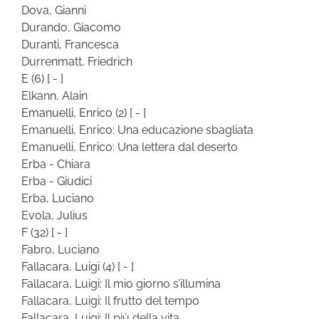
Dova, Gianni
Durando, Giacomo
Duranti, Francesca
Durrenmatt, Friedrich
E
(6)
[ - ]
Elkann, Alain
Emanuelli, Enrico
(2)
[ - ]
Emanuelli, Enrico: Una educazione sbagliata
Emanuelli, Enrico: Una lettera dal deserto
Erba - Chiara
Erba - Giudici
Erba, Luciano
Evola, Julius
F
(32)
[ - ]
Fabro, Luciano
Fallacara, Luigi
(4)
[ - ]
Fallacara, Luigi: Il mio giorno s’illumina
Fallacara, Luigi: Il frutto del tempo
Fallacara, Luigi: Il più della vita,