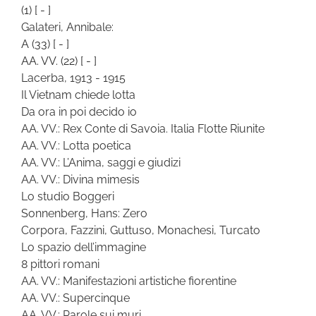
(1)
[ - ]
Galateri, Annibale:
A
(33)
[ - ]
AA. VV.
(22)
[ - ]
Lacerba, 1913 - 1915
Il Vietnam chiede lotta
Da ora in poi decido io
AA. VV.: Rex Conte di Savoia. Italia Flotte Riunite
AA. VV.: Lotta poetica
AA. VV.: L’Anima, saggi e giudizi
AA. VV.: Divina mimesis
Lo studio Boggeri
Sonnenberg, Hans: Zero
Corpora, Fazzini, Guttuso, Monachesi, Turcato
Lo spazio dell’immagine
8 pittori romani
AA. VV.: Manifestazioni artistiche fiorentine
AA. VV.: Supercinque
AA. VV.: Parole sui muri