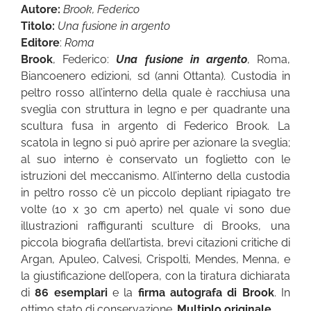
Autore:
Brook, Federico
Titolo:
Una fusione in argento
Editore
:
Roma
Brook
, Federico:
Una fusione in argento
, Roma,
Biancoenero edizioni, sd (anni Ottanta). Custodia in
peltro rosso all’interno della quale è racchiusa una
sveglia con struttura in legno e per quadrante una
scultura fusa in argento di Federico Brook. La
scatola in legno si può aprire per azionare la sveglia;
al suo interno è conservato un foglietto con le
istruzioni del meccanismo. All’interno della custodia
in peltro rosso c’è un piccolo depliant ripiagato tre
volte (10 x 30 cm aperto) nel quale vi sono due
illustrazioni raffiguranti sculture di Brooks, una
piccola biografia dell’artista, brevi citazioni critiche di
Argan, Apuleo, Calvesi, Crispolti, Mendes, Menna, e
la giustificazione dell’opera, con la tiratura dichiarata
di
86 esemplari
e la
firma autografa di Brook
. In
ottimo stato di conservazione.
Multiplo originale
.