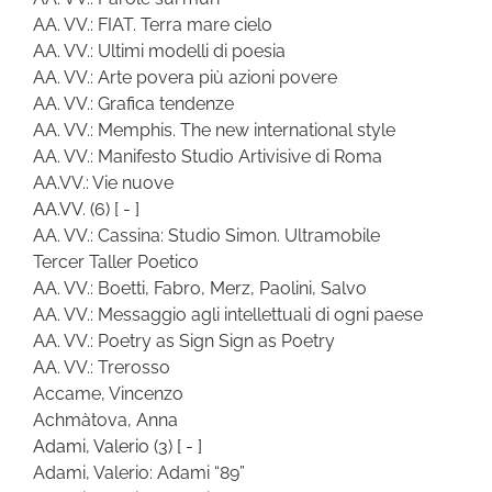
AA. VV.: FIAT. Terra mare cielo
AA. VV.: Ultimi modelli di poesia
AA. VV.: Arte povera più azioni povere
AA. VV.: Grafica tendenze
AA. VV.: Memphis. The new international style
AA. VV.: Manifesto Studio Artivisive di Roma
AA.VV.: Vie nuove
AA.VV.
(6)
[ - ]
AA. VV.: Cassina: Studio Simon. Ultramobile
Tercer Taller Poetico
AA. VV.: Boetti, Fabro, Merz, Paolini, Salvo
AA. VV.: Messaggio agli intellettuali di ogni paese
AA. VV.: Poetry as Sign Sign as Poetry
AA. VV.: Trerosso
Accame, Vincenzo
Achmàtova, Anna
Adami, Valerio
(3)
[ - ]
Adami, Valerio: Adami “89”