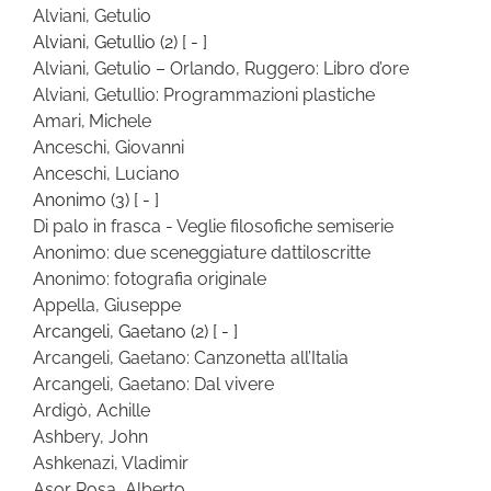
Alviani, Getulio
Alviani, Getullio
(2)
[ - ]
Alviani, Getulio – Orlando, Ruggero: Libro d’ore
Alviani, Getullio: Programmazioni plastiche
Amari, Michele
Anceschi, Giovanni
Anceschi, Luciano
Anonimo
(3)
[ - ]
Di palo in frasca - Veglie filosofiche semiserie
Anonimo: due sceneggiature dattiloscritte
Anonimo: fotografia originale
Appella, Giuseppe
Arcangeli, Gaetano
(2)
[ - ]
Arcangeli, Gaetano: Canzonetta all’Italia
Arcangeli, Gaetano: Dal vivere
Ardigò, Achille
Ashbery, John
Ashkenazi, Vladimir
Asor Rosa, Alberto