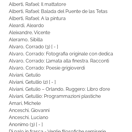
Alberti, Rafael: Il mattatore
Alberti, Rafael: Balada del Puente de las Tetas
Alberti, Rafael: A la pintura
Aleardi, Aleardo
Aleixandre, Vicente
Aleramo, Sibilla
Alvaro, Corrado
(3)
[ - ]
Alvaro, Corrado: Fotografia originale con dedica
Alvaro, Corrado: L’amata alla finestra. Racconti
Alvaro, Corrado: Poesie grigioverdi
Alviani, Getulio
Alviani, Getullio
(2)
[ - ]
Alviani, Getulio – Orlando, Ruggero: Libro d’ore
Alviani, Getullio: Programmazioni plastiche
Amari, Michele
Anceschi, Giovanni
Anceschi, Luciano
Anonimo
(3)
[ - ]
Di palo in frasca - Veglie filosofiche semiserie