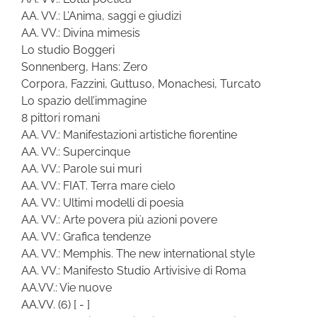
AA. VV.: L’Anima, saggi e giudizi
AA. VV.: Divina mimesis
Lo studio Boggeri
Sonnenberg, Hans: Zero
Corpora, Fazzini, Guttuso, Monachesi, Turcato
Lo spazio dell’immagine
8 pittori romani
AA. VV.: Manifestazioni artistiche fiorentine
AA. VV.: Supercinque
AA. VV.: Parole sui muri
AA. VV.: FIAT. Terra mare cielo
AA. VV.: Ultimi modelli di poesia
AA. VV.: Arte povera più azioni povere
AA. VV.: Grafica tendenze
AA. VV.: Memphis. The new international style
AA. VV.: Manifesto Studio Artivisive di Roma
AA.VV.: Vie nuove
AA.VV.
(6)
[ - ]