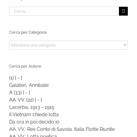
Cerca
per:
Cerca per Categoria
Cerca
per
Categoria
Cerca per Autore
(1)
[ - ]
Galateri, Annibale:
A
(33)
[ - ]
AA. VV.
(22)
[ - ]
Lacerba, 1913 - 1915
Il Vietnam chiede lotta
Da ora in poi decido io
AA. VV.: Rex Conte di Savoia. Italia Flotte Riunite
AA. VV.: Lotta poetica