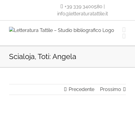
Salta
+39 339 3400580
|
al
info@letteraturatattile.it
contenuto
Scialoja, Toti: Angela
Precedente
Prossimo
Ingrandisci
immagine