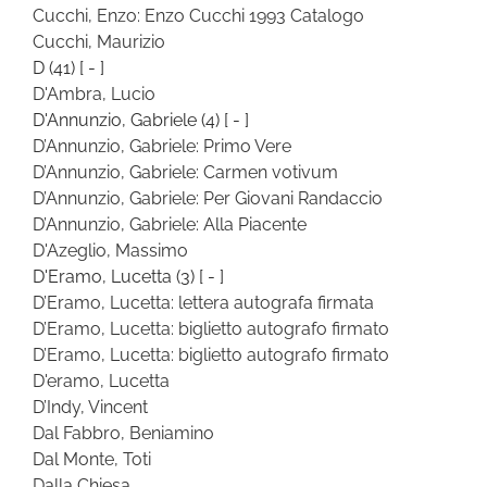
Cucchi, Enzo: Enzo Cucchi 1993 Catalogo
Cucchi, Maurizio
D
(41)
[ - ]
D'Ambra, Lucio
D'Annunzio, Gabriele
(4)
[ - ]
D’Annunzio, Gabriele: Primo Vere
D’Annunzio, Gabriele: Carmen votivum
D’Annunzio, Gabriele: Per Giovani Randaccio
D’Annunzio, Gabriele: Alla Piacente
D'Azeglio, Massimo
D'Eramo, Lucetta
(3)
[ - ]
D’Eramo, Lucetta: lettera autografa firmata
D’Eramo, Lucetta: biglietto autografo firmato
D’Eramo, Lucetta: biglietto autografo firmato
D'eramo, Lucetta
D’Indy, Vincent
Dal Fabbro, Beniamino
Dal Monte, Toti
Dalla Chiesa