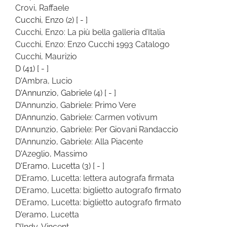
Crovi, Raffaele
Cucchi, Enzo
(2)
[ - ]
Cucchi, Enzo: La più bella galleria d’Italia
Cucchi, Enzo: Enzo Cucchi 1993 Catalogo
Cucchi, Maurizio
D
(41)
[ - ]
D'Ambra, Lucio
D'Annunzio, Gabriele
(4)
[ - ]
D’Annunzio, Gabriele: Primo Vere
D’Annunzio, Gabriele: Carmen votivum
D’Annunzio, Gabriele: Per Giovani Randaccio
D’Annunzio, Gabriele: Alla Piacente
D'Azeglio, Massimo
D'Eramo, Lucetta
(3)
[ - ]
D’Eramo, Lucetta: lettera autografa firmata
D’Eramo, Lucetta: biglietto autografo firmato
D’Eramo, Lucetta: biglietto autografo firmato
D'eramo, Lucetta
D’Indy, Vincent