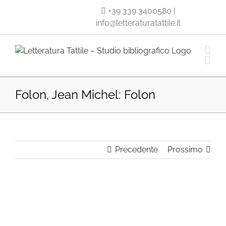
Salta
+39 339 3400580
|
al
info@letteraturatattile.it
contenuto
Folon, Jean Michel: Folon
Precedente
Prossimo
Ingrandisci
immagine