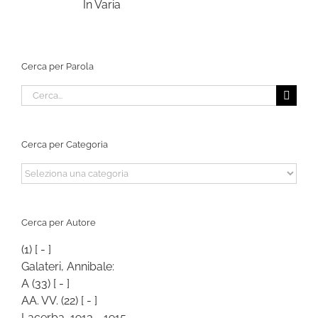
In Varia
Cerca per Parola
Cerca
per:
Cerca per Categoria
Cerca
per
Categoria
Cerca per Autore
(1)
[ - ]
Galateri, Annibale:
A
(33)
[ - ]
AA. VV.
(22)
[ - ]
Lacerba, 1913 - 1915