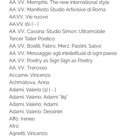
AA. VV.: Memphis. The new international style
AA. VV.: Manifesto Studio Artivisive di Roma
AA.VV.: Vie nuove
AA.VV.
(6)
[ - ]
AA. VV.: Cassina: Studio Simon. Ultramobile
Tercer Taller Poetico
AA. VV.: Boetti, Fabro, Merz, Paolini, Salvo
AA. VV.: Messaggio agli intellettuali di ogni paese
AA. VV.: Poetry as Sign Sign as Poetry
AA. VV.: Trerosso
Accame, Vincenzo
Achmàtova, Anna
Adami, Valerio
(3)
[ - ]
Adami, Valerio: Adami “89”
Adami, Valerio: Adami
Adami, Valerio: Dessiner.
Affò, Ireneo
Afro
Agnetti, Vincenzo