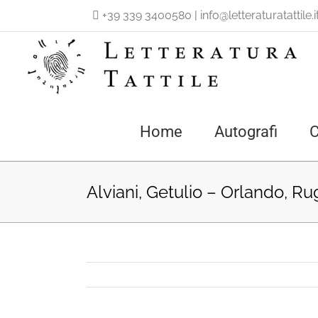
Salta
+39 339 3400580
|
info@letteraturatattile.i
al
contenuto
Home
Autografi
C
Alviani, Getulio – Orlando, Ru