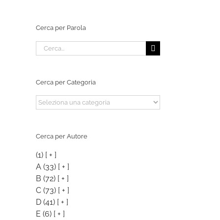
Cerca per Parola
Cerca
per:
Cerca per Categoria
Cerca
per
Categoria
Cerca per Autore
(1)
[ + ]
A
(33)
[ + ]
B
(72)
[ + ]
C
(73)
[ + ]
D
(41)
[ + ]
E
(6)
[ + ]