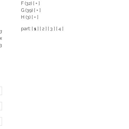
F
(32)
[ + ]
G
(39)
[ + ]
H
(3)
[ + ]
part: [
1
] [
2
] [
3
] [
4
]
3
 x
3