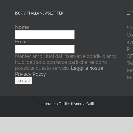
ISCRIVITI ALLA NEWSLETTER
LE
Nome
Stu
Co
Email
*
479
P.
Manteniamo i tuoi dati riservati e condividiamo
CF
i tuoi dati solo con terze parti che rendono
Te
possibile questo servizio.
Leggi la nostra
Mo
Privacy Policy.
Mai
Letteratura Tattile di Andrea Galli