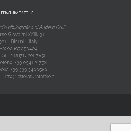
TTERATURA TATTILE
dio bibliografico di Andrea Galli
rso Giovanni XXIII, 31
21 – Rimini – Italy
 Iva: 02607050404
: GLLNDR71C20E785F
lefono: +39 0541 21758
bile: +39 339 3400580
l: info@letteraturatattile.it