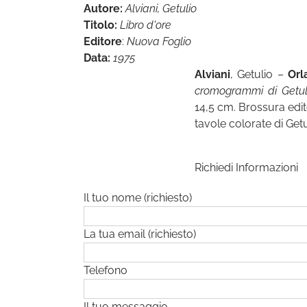
Autore:
Alviani, Getulio
Titolo:
Libro d'ore
Editore
:
Nuova Foglio
Data:
1975
Alviani
, Getulio –
Orl
cromogrammi di Getuli
14,5 cm. Brossura edi
tavole colorate di Getu
Richiedi Informazioni
Il tuo nome (richiesto)
La tua email (richiesto)
Telefono
Il tuo messaggio