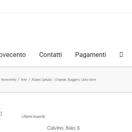
ovecento
Contatti
Pagamenti
Novecento
/
Arte
/
Alviani, Getulio – Orlando, Ruggero: Libro d’ore
Ultimi Inseriti
Calvino, Italo: Il