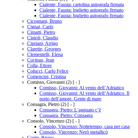
Cialente, Fausta: cartolina autografa firmata
Cialente, Fausta: biglietto autografo firmato
Cialente, Fausta: biglietto autografo firmato
Cicognani, Bruno
Cignai, Carlo
Cimatti, Pietro
Cintoli, Claudio
Cipriani, Arrigo
Claretie, Georges
Clementelli, Elena
Cocteau, Jean
Colla, Ettore
Colucci, Carlo Felice
Comencini, Cristina
Comisso, Giovanni
(2)
[ - ]
Comisso, Giovanni: Al vento dell’Adriatico
Comisso, Giovanni: Al vento dell’Adriatico. Il
porto dell’amore. Gente di mare
Consagra, Pietro
(2)
[ - ]
Consagra, Pietro: L’agguato c’è
Consagra, Pietro: Consagra
Consolo, Vincenzo
(2)
[ - ]
Consolo, Vincenzo: Nottetempo, casa per casa
Consolo, Vincenzo: Nerò metallicò
Conte, Bruno