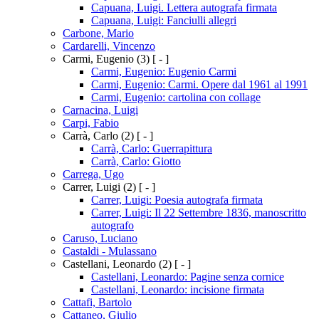
Capuana, Luigi. Lettera autografa firmata
Capuana, Luigi: Fanciulli allegri
Carbone, Mario
Cardarelli, Vincenzo
Carmi, Eugenio
(3)
[ - ]
Carmi, Eugenio: Eugenio Carmi
Carmi, Eugenio: Carmi. Opere dal 1961 al 1991
Carmi, Eugenio: cartolina con collage
Carnacina, Luigi
Carpi, Fabio
Carrà, Carlo
(2)
[ - ]
Carrà, Carlo: Guerrapittura
Carrà, Carlo: Giotto
Carrega, Ugo
Carrer, Luigi
(2)
[ - ]
Carrer, Luigi: Poesia autografa firmata
Carrer, Luigi: Il 22 Settembre 1836, manoscritto
autografo
Caruso, Luciano
Castaldi - Mulassano
Castellani, Leonardo
(2)
[ - ]
Castellani, Leonardo: Pagine senza cornice
Castellani, Leonardo: incisione firmata
Cattafi, Bartolo
Cattaneo, Giulio