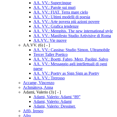
AA. VV.: Supercinque
AA. VV.: Parole sui muri
AA. VV.: FIAT. Terra mare cielo
AA. VV.: Ultimi modelli di poesia
AA. VV.: Arte povera più azioni povere
AA. VV.: Grafica tendenze
AA. VV.: Memphis. The new international style
AA. VV.: Manifesto Studio Artivisive di Roma
AA.VV.: Vie nuove
AA.VV.
(6)
[ - ]
AA. VV.: Cassina: Studio Simon. Ultramobile
Tercer Taller Poetico
AA. VV.: Boetti, Fabro, Merz, Paolini, Salvo
AA. VV.: Messaggio agli intellettuali di ogni
paese
AA. VV.: Poetry as Sign Sign as Poetry
AA. VV.: Trerosso
Accame, Vincenzo
Achmàtova, Anna
Adami, Valerio
(3)
[ - ]
Adami, Valerio: Adami “89”
Adami, Valerio: Adami
Adami, Valerio: Dessiner.
Affò, Ireneo
Afro