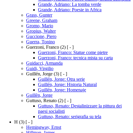
Grande, Adriano: La tomba verde
Grande, Adriano: Poesie in Africa
Grass, Gunter
Greene, Graham
Gromo, Mario
Gropius, Walter
Guccione, Piero
Guerra, Tonino
Guerzoni, Franco
(2)
[ - ]
Guerzoni, Franco: Statue come pietre
Guerzoni, Franco: tecnica mista su carta
Guidacci, Armanda
Guidi, Virgilio
Guillén, Jorge
(3)
[ - ]
Guillén, Jorge: Otra serie
Guillén, Jorge: Historia Natural
Guillén, Jorge: Homenaje
Guillèn, Jorge
Guttuso, Renato
(2)
[ - ]
Guttuso, Renato: Destalinizzare la pittura dei
paesi socialisti
Guttuso, Renato: serigrafia su tela
H
(3)
[ - ]
Hemingway, Ernst
Hillman, James