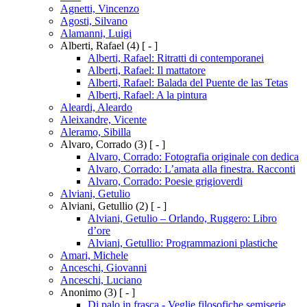
Agnetti, Vincenzo
Agosti, Silvano
Alamanni, Luigi
Alberti, Rafael
(4)
[ - ]
Alberti, Rafael: Ritratti di contemporanei
Alberti, Rafael: Il mattatore
Alberti, Rafael: Balada del Puente de las Tetas
Alberti, Rafael: A la pintura
Aleardi, Aleardo
Aleixandre, Vicente
Aleramo, Sibilla
Alvaro, Corrado
(3)
[ - ]
Alvaro, Corrado: Fotografia originale con dedica
Alvaro, Corrado: L’amata alla finestra. Racconti
Alvaro, Corrado: Poesie grigioverdi
Alviani, Getulio
Alviani, Getullio
(2)
[ - ]
Alviani, Getulio – Orlando, Ruggero: Libro
d’ore
Alviani, Getullio: Programmazioni plastiche
Amari, Michele
Anceschi, Giovanni
Anceschi, Luciano
Anonimo
(3)
[ - ]
Di palo in frasca - Veglie filosofiche semiserie