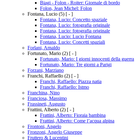
Biagi - Folon - Roiter: Giornale di bordo
Folon, Jean Michel: Folon
Fontana, Lucio
(5)
[ - ]
Fontana, Lucio: Concetto spaziale
Fontana, Lucio: fotografia originale
Fontana, Lucio: fotografia originale
Fontana, Lucio: Lucio Fontana
Fontana, Lucio: Concetti spaziali
Forlani, Arnaldo
Fortunato, Mario
(2)
[ - ]
Fortunato, Mario: I giorni innocenti della guerra
Fortunato, Mario: Tre giorni a Parigi
Forzani, Marziano
Franchi, Raffaello
(2)
[ - ]
Franchi, Raffaello: Piazza natia
Franchi, Raffaello: Istmo
Franchina, Nino
Franciosa, Massimo
Frassineti, Augusto
Frattini, Alberto
(2)
[ - ]
Frattini, Alberto: Fioraia bambina
Frattini, Alberto: Come l’acqua alpina
Frontoni, Angelo
Fronzoni, Angelo Giuseppe
Fruttero & Lucentini