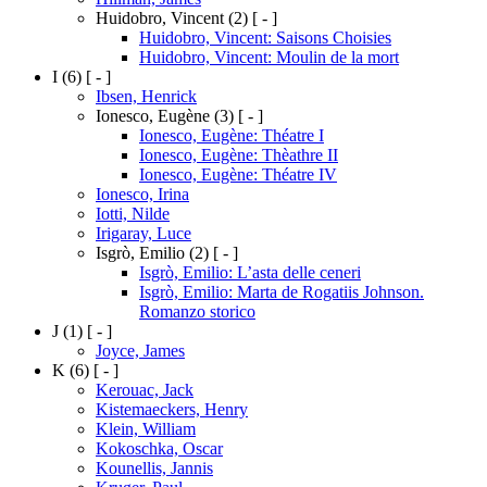
Huidobro, Vincent
(2)
[ - ]
Huidobro, Vincent: Saisons Choisies
Huidobro, Vincent: Moulin de la mort
I
(6)
[ - ]
Ibsen, Henrick
Ionesco, Eugène
(3)
[ - ]
Ionesco, Eugène: Théatre I
Ionesco, Eugène: Thèathre II
Ionesco, Eugène: Théatre IV
Ionesco, Irina
Iotti, Nilde
Irigaray, Luce
Isgrò, Emilio
(2)
[ - ]
Isgrò, Emilio: L’asta delle ceneri
Isgrò, Emilio: Marta de Rogatiis Johnson.
Romanzo storico
J
(1)
[ - ]
Joyce, James
K
(6)
[ - ]
Kerouac, Jack
Kistemaeckers, Henry
Klein, William
Kokoschka, Oscar
Kounellis, Jannis