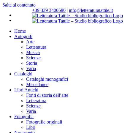
Salta al contenuto
+39 339 3400580
|
info@letteraturatattile.it
Home
Autografi
Arte
Letteratura
Musica
Scienze
Storia
Varia
Cataloghi
Cataloghi monografici
Miscellanee
Libri Antichi
Fonti di storia dell’arte
Letteratura
Scienze
Varia
Fotografia
Fotografie originali
Libri
Novecento