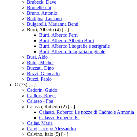
Brubeck, Dave
Brunelleschi
Bruno, Antonio
Budigna, Luciano
Bulgarelli, Marianna Benti
Burri, Alberto
(4)
[ - ]
Burri, Alberto: Ferri
Burri, Alberto: Alberto Burri
Burri, Alberto: Litografie e serigrafie
Burri, Alberto: fotografia originale
Busi, Aldo
Butor, Michel
Buzzati, Dino
Buzzi, Giancarlo
Buzzi, Paolo
C
(73)
[ - ]
Cadorin, Guido
Caillois, Roger
Calasso - Foà
Calasso, Roberto
(2)
[ - ]
Calasso, Roberto: Le nozze di Cadmo e Armonia
Calasso, Roberto: K.
Callas, Maria
Calvi, Jacopo Alessandro
Calvino, Italo
(5)
[ - ]