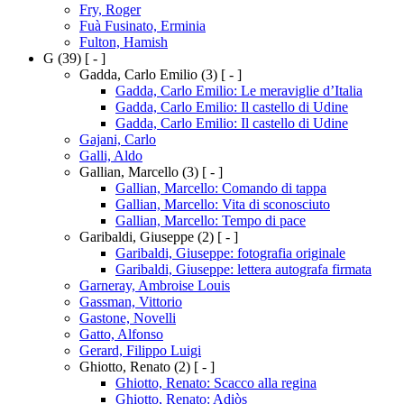
Fry, Roger
Fuà Fusinato, Erminia
Fulton, Hamish
G
(39)
[ - ]
Gadda, Carlo Emilio
(3)
[ - ]
Gadda, Carlo Emilio: Le meraviglie d’Italia
Gadda, Carlo Emilio: Il castello di Udine
Gadda, Carlo Emilio: Il castello di Udine
Gajani, Carlo
Galli, Aldo
Gallian, Marcello
(3)
[ - ]
Gallian, Marcello: Comando di tappa
Gallian, Marcello: Vita di sconosciuto
Gallian, Marcello: Tempo di pace
Garibaldi, Giuseppe
(2)
[ - ]
Garibaldi, Giuseppe: fotografia originale
Garibaldi, Giuseppe: lettera autografa firmata
Garneray, Ambroise Louis
Gassman, Vittorio
Gastone, Novelli
Gatto, Alfonso
Gerard, Filippo Luigi
Ghiotto, Renato
(2)
[ - ]
Ghiotto, Renato: Scacco alla regina
Ghiotto, Renato: Adiòs