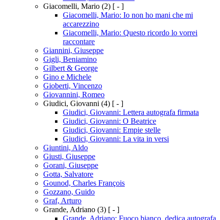
Giacomelli, Mario
(2)
[ - ]
Giacomelli, Mario: Io non ho mani che mi
accarezzino
Giacomelli, Mario: Questo ricordo lo vorrei
raccontare
Giannini, Giuseppe
Gigli, Beniamino
Gilbert & George
Gino e Michele
Gioberti, Vincenzo
Giovannini, Romeo
Giudici, Giovanni
(4)
[ - ]
Giudici, Giovanni: Lettera autografa firmata
Giudici, Giovanni: O Beatrice
Giudici, Giovanni: Empie stelle
Giudici, Giovanni: La vita in versi
Giuntini, Aldo
Giusti, Giuseppe
Gorani, Giuseppe
Gotta, Salvatore
Gounod, Charles François
Gozzano, Guido
Graf, Arturo
Grande, Adriano
(3)
[ - ]
Grande, Adriano: Fuoco bianco, dedica autografa