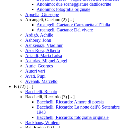
Anonimo: due sceneggiature dattiloscritte
Anonimo: fotografia originale
Appella, Giuseppe
Arcangeli, Gaetano
(2)
[ - ]
Arcangeli, Gaetano: Canzonetta all’Italia
Arcangeli, Gaetano: Dal vivere
Ardigò, Achille
Ashbery, John
Ashkenazi, Vladimir
Asor Rosa, Alberto
Astaldi, Maria Luisa
Asturias, Miguel Angel
Auric, Georges
Autori vari
Avati, Pupi
Avenali, Marcello
B
(72)
[ - ]
Bacchelli, Renato
Bacchelli, Riccardo
(3)
[ - ]
Bacchelli, Riccardo: Amore di poesia
Bacchelli, Riccardo: La notte dell’8 Settembre
1943
Bacchelli, Riccardo: fotografia originale
Backhaus, Whilem
Baj, Enrico
(2)
[ - ]