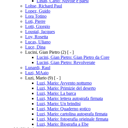
Linati, Carlo: Nuvole e paesi
Lohse, Richard Paul
Lopez, Guido
Lora Totino
Loti, Pierre
Lotti, Giorgio
Loustal, Jacques
Loy, Rosetta
Lucas, Uliano
Luce, Dina
Lucini, Gian Pietro
(2)
[ - ]
Lucini, Gian Pietro: Gian Pietro da Core
Lucini, Gian Pietro: Revolverate
Lunardi, Raul
Luzi, MAaio
Luzi, Mario
(9)
[ - ]
Luzi, Mario: Avvento notturno
Luzi, Mario: Primizie del deserto
Luzi, Mario: La barca
Luzi, Mario: lettera autografa firmata
Luzi, Mario: Un brindisi
Luzi, Mario: Quaderno gotico
Luzi, Mario: cartolina autografa firmata
Luzi, Mario: fotografia originale firmata
Luzi, Mario: Biografia a Ebe