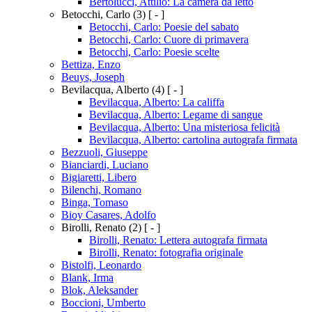
Bertolucci, Attilio: La camera da letto
Betocchi, Carlo
(3)
[ - ]
Betocchi, Carlo: Poesie del sabato
Betocchi, Carlo: Cuore di primavera
Betocchi, Carlo: Poesie scelte
Bettiza, Enzo
Beuys, Joseph
Bevilacqua, Alberto
(4)
[ - ]
Bevilacqua, Alberto: La califfa
Bevilacqua, Alberto: Legame di sangue
Bevilacqua, Alberto: Una misteriosa felicità
Bevilacqua, Alberto: cartolina autografa firmata
Bezzuoli, Giuseppe
Bianciardi, Luciano
Bigiaretti, Libero
Bilenchi, Romano
Binga, Tomaso
Bioy Casares, Adolfo
Birolli, Renato
(2)
[ - ]
Birolli, Renato: Lettera autografa firmata
Birolli, Renato: fotografia originale
Bistolfi, Leonardo
Blank, Irma
Blok, Aleksander
Boccioni, Umberto