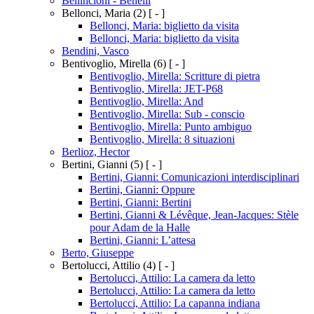
Bellincioni - Benelli
Bellonci, Maria
(2)
[ - ]
Bellonci, Maria: biglietto da visita
Bellonci, Maria: biglietto da visita
Bendini, Vasco
Bentivoglio, Mirella
(6)
[ - ]
Bentivoglio, Mirella: Scritture di pietra
Bentivoglio, Mirella: JET-P68
Bentivoglio, Mirella: And
Bentivoglio, Mirella: Sub - conscio
Bentivoglio, Mirella: Punto ambiguo
Bentivoglio, Mirella: 8 situazioni
Berlioz, Hector
Bertini, Gianni
(5)
[ - ]
Bertini, Gianni: Comunicazioni interdisciplinari
Bertini, Gianni: Oppure
Bertini, Gianni: Bertini
Bertini, Gianni & Lévêque, Jean-Jacques: Stèle
pour Adam de la Halle
Bertini, Gianni: L’attesa
Berto, Giuseppe
Bertolucci, Attilio
(4)
[ - ]
Bertolucci, Attilio: La camera da letto
Bertolucci, Attilio: La camera da letto
Bertolucci, Attilio: La capanna indiana