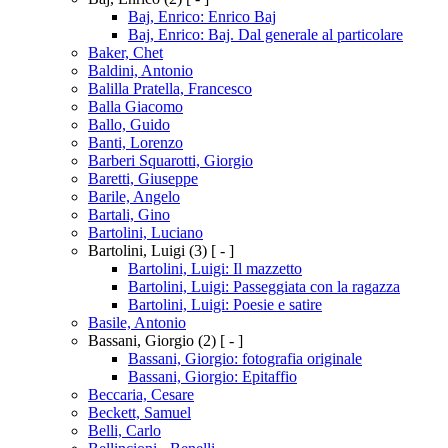
Baj, Enrico: Enrico Baj
Baj, Enrico: Baj. Dal generale al particolare
Baker, Chet
Baldini, Antonio
Balilla Pratella, Francesco
Balla Giacomo
Ballo, Guido
Banti, Lorenzo
Barberi Squarotti, Giorgio
Baretti, Giuseppe
Barile, Angelo
Bartali, Gino
Bartolini, Luciano
Bartolini, Luigi
(3)
[ - ]
Bartolini, Luigi: Il mazzetto
Bartolini, Luigi: Passeggiata con la ragazza
Bartolini, Luigi: Poesie e satire
Basile, Antonio
Bassani, Giorgio
(2)
[ - ]
Bassani, Giorgio: fotografia originale
Bassani, Giorgio: Epitaffio
Beccaria, Cesare
Beckett, Samuel
Belli, Carlo