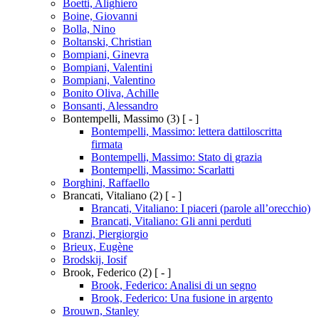
Boetti, Alighiero
Boine, Giovanni
Bolla, Nino
Boltanski, Christian
Bompiani, Ginevra
Bompiani, Valentini
Bompiani, Valentino
Bonito Oliva, Achille
Bonsanti, Alessandro
Bontempelli, Massimo
(3)
[ - ]
Bontempelli, Massimo: lettera dattiloscritta
firmata
Bontempelli, Massimo: Stato di grazia
Bontempelli, Massimo: Scarlatti
Borghini, Raffaello
Brancati, Vitaliano
(2)
[ - ]
Brancati, Vitaliano: I piaceri (parole all’orecchio)
Brancati, Vitaliano: Gli anni perduti
Branzi, Piergiorgio
Brieux, Eugène
Brodskij, Iosif
Brook, Federico
(2)
[ - ]
Brook, Federico: Analisi di un segno
Brook, Federico: Una fusione in argento
Brouwn, Stanley