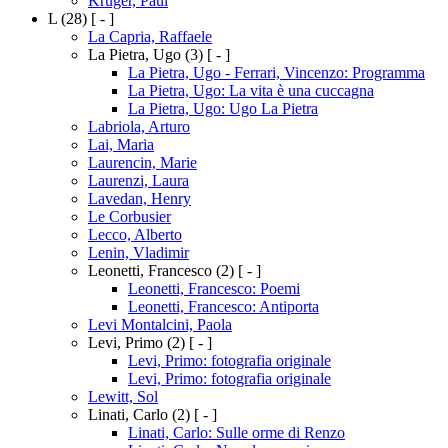
Kruger, Paul
L
(28)
[ - ]
La Capria, Raffaele
La Pietra, Ugo
(3)
[ - ]
La Pietra, Ugo - Ferrari, Vincenzo: Programma
La Pietra, Ugo: La vita è una cuccagna
La Pietra, Ugo: Ugo La Pietra
Labriola, Arturo
Lai, Maria
Laurencin, Marie
Laurenzi, Laura
Lavedan, Henry
Le Corbusier
Lecco, Alberto
Lenin, Vladimir
Leonetti, Francesco
(2)
[ - ]
Leonetti, Francesco: Poemi
Leonetti, Francesco: Antiporta
Levi Montalcini, Paola
Levi, Primo
(2)
[ - ]
Levi, Primo: fotografia originale
Levi, Primo: fotografia originale
Lewitt, Sol
Linati, Carlo
(2)
[ - ]
Linati, Carlo: Sulle orme di Renzo