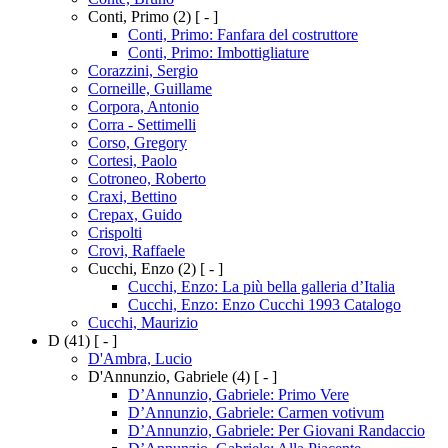
Conti, Primo
(2)
[ - ]
Conti, Primo: Fanfara del costruttore
Conti, Primo: Imbottigliature
Corazzini, Sergio
Corneille, Guillame
Corpora, Antonio
Corra - Settimelli
Corso, Gregory
Cortesi, Paolo
Cotroneo, Roberto
Craxi, Bettino
Crepax, Guido
Crispolti
Crovi, Raffaele
Cucchi, Enzo
(2)
[ - ]
Cucchi, Enzo: La più bella galleria d’Italia
Cucchi, Enzo: Enzo Cucchi 1993 Catalogo
Cucchi, Maurizio
D
(41)
[ - ]
D'Ambra, Lucio
D'Annunzio, Gabriele
(4)
[ - ]
D’Annunzio, Gabriele: Primo Vere
D’Annunzio, Gabriele: Carmen votivum
D’Annunzio, Gabriele: Per Giovani Randaccio