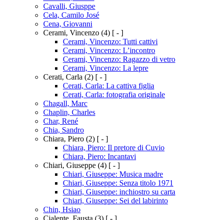
Cavalli, Giusppe
Cela, Camilo José
Cena, Giovanni
Cerami, Vincenzo
(4)
[ - ]
Cerami, Vincenzo: Tutti cattivi
Cerami, Vincenzo: L’incontro
Cerami, Vincenzo: Ragazzo di vetro
Cerami, Vincenzo: La lepre
Cerati, Carla
(2)
[ - ]
Cerati, Carla: La cattiva figlia
Cerati, Carla: fotografia originale
Chagall, Marc
Chaplin, Charles
Char, René
Chia, Sandro
Chiara, Piero
(2)
[ - ]
Chiara, Piero: Il pretore di Cuvio
Chiara, Piero: Incantavi
Chiari, Giuseppe
(4)
[ - ]
Chiari, Giuseppe: Musica madre
Chiari, Giuseppe: Senza titolo 1971
Chiari, Giuseppe: inchiostro su carta
Chiari, Giuseppe: Sei del labirinto
Chin, Hsiao
Cialente, Fausta
(3)
[ - ]