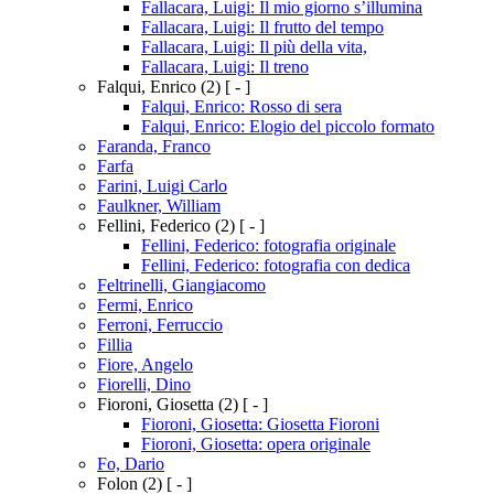
Fallacara, Luigi: Il mio giorno s’illumina
Fallacara, Luigi: Il frutto del tempo
Fallacara, Luigi: Il più della vita,
Fallacara, Luigi: Il treno
Falqui, Enrico
(2)
[ - ]
Falqui, Enrico: Rosso di sera
Falqui, Enrico: Elogio del piccolo formato
Faranda, Franco
Farfa
Farini, Luigi Carlo
Faulkner, William
Fellini, Federico
(2)
[ - ]
Fellini, Federico: fotografia originale
Fellini, Federico: fotografia con dedica
Feltrinelli, Giangiacomo
Fermi, Enrico
Ferroni, Ferruccio
Fillia
Fiore, Angelo
Fiorelli, Dino
Fioroni, Giosetta
(2)
[ - ]
Fioroni, Giosetta: Giosetta Fioroni
Fioroni, Giosetta: opera originale
Fo, Dario
Folon
(2)
[ - ]