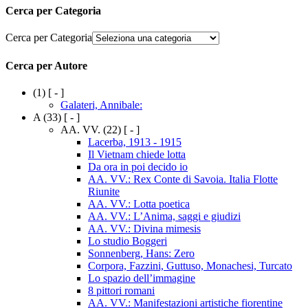
Cerca per Categoria
Cerca per Categoria
Cerca per Autore
(1)
[ - ]
Galateri, Annibale:
A
(33)
[ - ]
AA. VV.
(22)
[ - ]
Lacerba, 1913 - 1915
Il Vietnam chiede lotta
Da ora in poi decido io
AA. VV.: Rex Conte di Savoia. Italia Flotte
Riunite
AA. VV.: Lotta poetica
AA. VV.: L’Anima, saggi e giudizi
AA. VV.: Divina mimesis
Lo studio Boggeri
Sonnenberg, Hans: Zero
Corpora, Fazzini, Guttuso, Monachesi, Turcato
Lo spazio dell’immagine
8 pittori romani
AA. VV.: Manifestazioni artistiche fiorentine