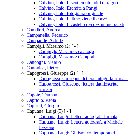
Calvino, Italo: Il sentiero dei nidi di ragno
Calvino, Italo: Eremita a Parigi
Calvino, Italo: fotografia originale
Calvino, Italo: Ultimo viene il corvo
Calvino, Italo: Il castello dei destini incrociati
Camilleri, Andrea
Campanella, Federico
Campanile, Achille
Campigli, Massimo
(2)
[ - ]
Campigli, Massimo: catalogo
Campigli, Massimo: Campigli
Cancogni, Manlio
Canonica, Pietro
Capogrossi, Giuseppe
(2)
[ - ]
Capogrossi, Giuseppe: lettera autografa firmata
Capogrossi, Giuseppe: lettera dattiloscritta
firmata
Capote, Truman
Capriolo, Paola
Caproni, Giorgio
Capuana, Luigi
(5)
[ - ]
Capuana, Luigi: Lettera autografa firmata
Capuana, Luigi: Lettera autografa a Michele
Lessona
Capuana, Luigi: Gli ismi contemporanei