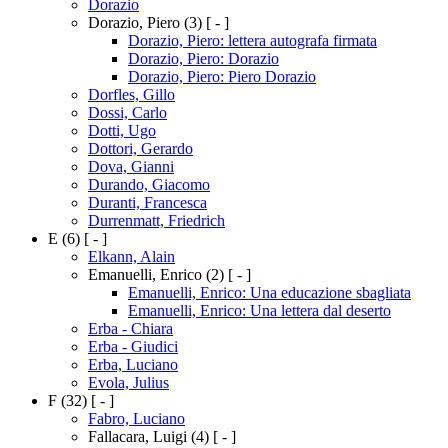
Dorazio
Dorazio, Piero
(3)
[ - ]
Dorazio, Piero: lettera autografa firmata
Dorazio, Piero: Dorazio
Dorazio, Piero: Piero Dorazio
Dorfles, Gillo
Dossi, Carlo
Dotti, Ugo
Dottori, Gerardo
Dova, Gianni
Durando, Giacomo
Duranti, Francesca
Durrenmatt, Friedrich
E
(6)
[ - ]
Elkann, Alain
Emanuelli, Enrico
(2)
[ - ]
Emanuelli, Enrico: Una educazione sbagliata
Emanuelli, Enrico: Una lettera dal deserto
Erba - Chiara
Erba - Giudici
Erba, Luciano
Evola, Julius
F
(32)
[ - ]
Fabro, Luciano
Fallacara, Luigi
(4)
[ - ]