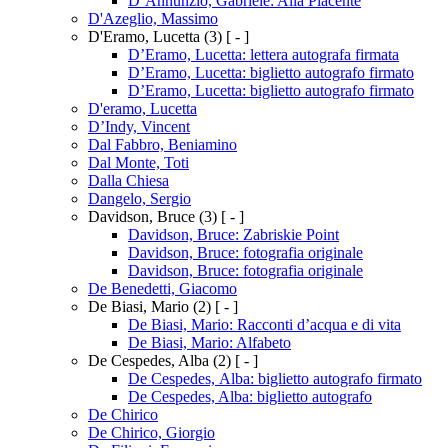
D’Annunzio, Gabriele: Alla Piacente
D'Azeglio, Massimo
D'Eramo, Lucetta
(3)
[ - ]
D’Eramo, Lucetta: lettera autografa firmata
D’Eramo, Lucetta: biglietto autografo firmato
D’Eramo, Lucetta: biglietto autografo firmato
D'eramo, Lucetta
D’Indy, Vincent
Dal Fabbro, Beniamino
Dal Monte, Toti
Dalla Chiesa
Dangelo, Sergio
Davidson, Bruce
(3)
[ - ]
Davidson, Bruce: Zabriskie Point
Davidson, Bruce: fotografia originale
Davidson, Bruce: fotografia originale
De Benedetti, Giacomo
De Biasi, Mario
(2)
[ - ]
De Biasi, Mario: Racconti d’acqua e di vita
De Biasi, Mario: Alfabeto
De Cespedes, Alba
(2)
[ - ]
De Cespedes, Alba: biglietto autografo firmato
De Cespedes, Alba: biglietto autografo
De Chirico
De Chirico, Giorgio