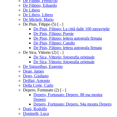
De Filippi, Ferruccio
De Filippo, Eduardo
De Libero
De Libero, Libero
De Micheli, Mario
De Pisis, Filippo
(5)
[ - ]
De Pisis, Filippo: La città dalle 100 meraviglie
De Pisis, Filippo: Poesie
De Pisis, Filippo: lettera autografa firmata
De Pisis, Filippo: Catullo
De Pisis, Filippo: lettera autografa firmata
De Sica, Vittorio
(2)
[ - ]
De Sica, Vittorio: fotografia originale
De Sica, Vittorio: fotografia originale
De Signoribus, Eugenio
Dean, James
Dego, Giuliano
Delfini, Antonio
Della Corte, Carlo
Depero, Fortunato
(2)
[ - ]
Depero, Fortunato: Depero. 88 ma mostra
Depero
Depero, Fortunato: Depero. 94a mostra Depero
Doni, Rodolfo
Doninelli, Luca