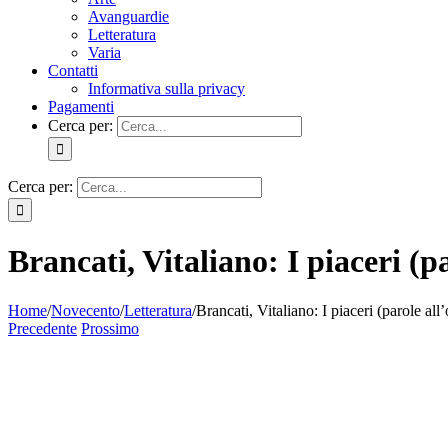
Avanguardie
Letteratura
Varia
Contatti
Informativa sulla privacy
Pagamenti
Cerca per:
Cerca per:
Brancati, Vitaliano: I piaceri (p
Home
/
Novecento
/
Letteratura
/
Brancati, Vitaliano: I piaceri (parole all
Precedente
Prossimo