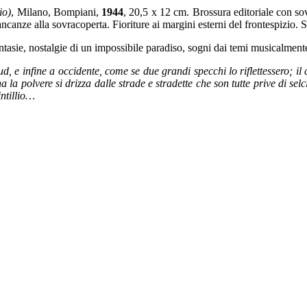
io)
, Milano, Bompiani,
1944
, 20,5 x 12 cm. Brossura editoriale con so
canze alla sovracoperta. Fioriture ai margini esterni del frontespizio. 
fantasie, nostalgie di un impossibile paradiso, sogni dai temi musicalment
e infine a occidente, come se due grandi specchi lo riflettessero; il c
na la polvere si drizza dalle strade e stradette che son tutte prive di s
intillio…