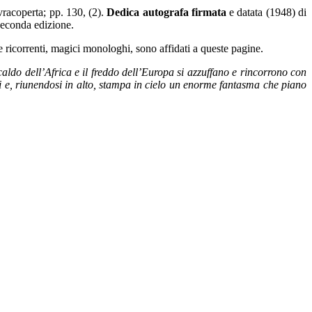
vracoperta; pp. 130, (2).
Dedica autografa firmata
e datata (1948) di
Seconda edizione.
e ricorrenti, magici monologhi, sono affidati a queste pagine.
aldo dell’Africa e il freddo dell’Europa si azzuffano e rincorrono con
elci e, riunendosi in alto, stampa in cielo un enorme fantasma che piano