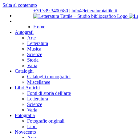
Salta al contenuto
+39 339 3400580
|
info@letteraturatattile.it
Home
Autografi
Arte
Letteratura
Musica
Scienze
Storia
Varia
Cataloghi
Cataloghi monografici
Miscellanee
Libri Antichi
Fonti di storia dell’arte
Letteratura
Scienze
Varia
Fotografia
Fotografie originali
Libri
Novecento
Arte