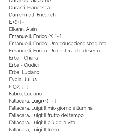
Durando, Giacomo
Duranti, Francesca
Durrenmatt, Friedrich
E
(6)
[ - ]
Elkann, Alain
Emanuelli, Enrico
(2)
[ - ]
Emanuelli, Enrico: Una educazione sbagliata
Emanuelli, Enrico: Una lettera dal deserto
Erba - Chiara
Erba - Giudici
Erba, Luciano
Evola, Julius
F
(32)
[ - ]
Fabro, Luciano
Fallacara, Luigi
(4)
[ - ]
Fallacara, Luigi: Il mio giorno s’illumina
Fallacara, Luigi: Il frutto del tempo
Fallacara, Luigi: Il più della vita,
Fallacara, Luigi: Il treno