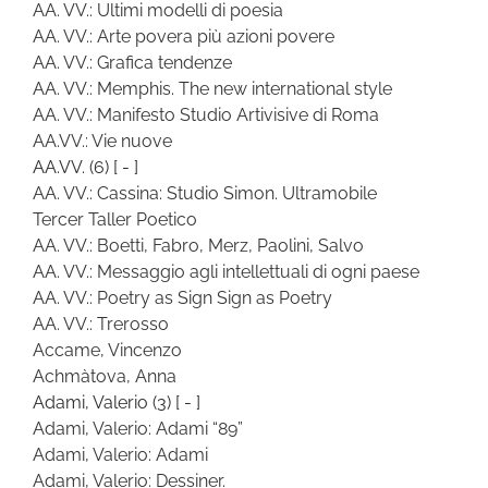
AA. VV.: Ultimi modelli di poesia
AA. VV.: Arte povera più azioni povere
AA. VV.: Grafica tendenze
AA. VV.: Memphis. The new international style
AA. VV.: Manifesto Studio Artivisive di Roma
AA.VV.: Vie nuove
AA.VV.
(6)
[ - ]
AA. VV.: Cassina: Studio Simon. Ultramobile
Tercer Taller Poetico
AA. VV.: Boetti, Fabro, Merz, Paolini, Salvo
AA. VV.: Messaggio agli intellettuali di ogni paese
AA. VV.: Poetry as Sign Sign as Poetry
AA. VV.: Trerosso
Accame, Vincenzo
Achmàtova, Anna
Adami, Valerio
(3)
[ - ]
Adami, Valerio: Adami “89”
Adami, Valerio: Adami
Adami, Valerio: Dessiner.