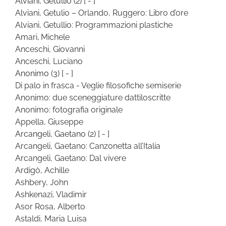
Alviani, Getullio
(2)
[ - ]
Alviani, Getulio – Orlando, Ruggero: Libro d’ore
Alviani, Getullio: Programmazioni plastiche
Amari, Michele
Anceschi, Giovanni
Anceschi, Luciano
Anonimo
(3)
[ - ]
Di palo in frasca - Veglie filosofiche semiserie
Anonimo: due sceneggiature dattiloscritte
Anonimo: fotografia originale
Appella, Giuseppe
Arcangeli, Gaetano
(2)
[ - ]
Arcangeli, Gaetano: Canzonetta all’Italia
Arcangeli, Gaetano: Dal vivere
Ardigò, Achille
Ashbery, John
Ashkenazi, Vladimir
Asor Rosa, Alberto
Astaldi, Maria Luisa