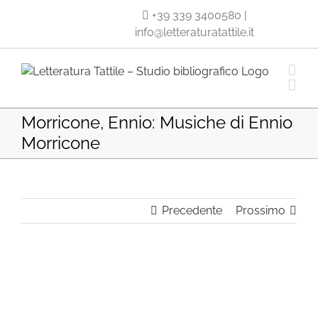
Salta
+39 339 3400580
|
al
info@letteraturatattile.it
contenuto
Morricone, Ennio: Musiche di Ennio
Morricone
Precedente
Prossimo
Ingrandisci
immagine