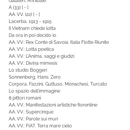
Galateri, Annibale:
A
(33)
[ - ]
AA. VV.
(22)
[ - ]
Lacerba, 1913 - 1915
Il Vietnam chiede lotta
Da ora in poi decido io
AA. VV.: Rex Conte di Savoia. Italia Flotte Riunite
AA. VV.: Lotta poetica
AA. VV.: L’Anima, saggi e giudizi
AA. VV.: Divina mimesis
Lo studio Boggeri
Sonnenberg, Hans: Zero
Corpora, Fazzini, Guttuso, Monachesi, Turcato
Lo spazio dell’immagine
8 pittori romani
AA. VV.: Manifestazioni artistiche fiorentine
AA. VV.: Supercinque
AA. VV.: Parole sui muri
AA. VV.: FIAT. Terra mare cielo