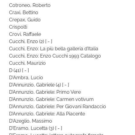
Cotroneo, Roberto
Craxi, Bettino
Crepax, Guido
Crispolti
Crovi, Raffaele
Cucchi, Enzo
(2)
[ - ]
Cucchi, Enzo: La più bella galleria d’Italia
Cucchi, Enzo: Enzo Cucchi 1993 Catalogo
Cucchi, Maurizio
D
(41)
[ - ]
D'Ambra, Lucio
D'Annunzio, Gabriele
(4)
[ - ]
D’Annunzio, Gabriele: Primo Vere
D’Annunzio, Gabriele: Carmen votivum
D’Annunzio, Gabriele: Per Giovani Randaccio
D’Annunzio, Gabriele: Alla Piacente
D'Azeglio, Massimo
D'Eramo, Lucetta
(3)
[ - ]