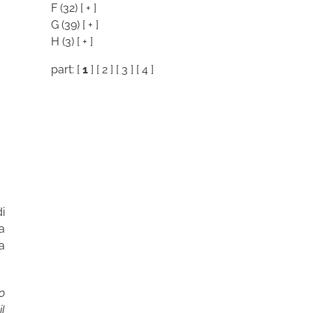
F
(32)
[ + ]
G
(39)
[ + ]
H
(3)
[ + ]
part: [
1
] [
2
] [
3
] [
4
]
i
a
a
to
il