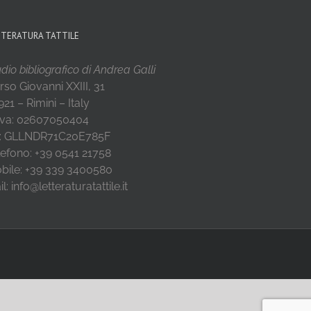
TTERATURA TATTILE
dio bibliografico di Andrea Galli
rso Giovanni XXIII, 31
21 – Rimini – Italy
 Iva: 02607050404
: GLLNDR71C20E785F
lefono: +39 0541 21758
bile: +39 339 3400580
l: info@letteraturatattile.it