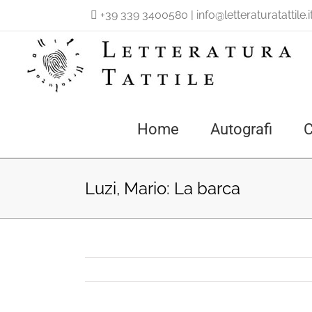
Salta
+39 339 3400580
|
info@letteraturatattile.i
al
contenuto
Home
Autografi
C
Luzi, Mario: La barca