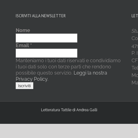
ISCRIVITI ALLA NEWSLETTER
LE
Nome
Stu
Co
Email
*
479
P.
Manteniamo i tuoi dati riservati e condividiamo
CF
i tuoi dati solo con terze parti che rendono
Te
possibile questo servizio.
Leggi la nostra
Mo
Privacy Policy.
Mai
Letteratura Tattile di Andrea Galli