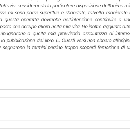
ttavia, considerando la particolare disposizione dell’animo mi
i esse mi sono parse superflue e sbandate, talvolta manierate 
 a questa operetta dovrebbe nell’intenzione contribuire a un
 posto che occupò allora nella mia vita. Ho inoltre aggiunto alt
 ripugnarono a quella mia provvisoria assolutezza di interess
a pubblicazione del libro. (…) Questi versi non ebbero all’origi
 segnarono in termini persino troppo scoperti l’emozione di u