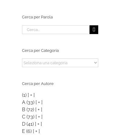
Cerca per Parola
Cerca
per:
Cerca per Categoria
Cerca
per
Categoria
Cerca per Autore
(1)
[ + ]
A
(33)
[ + ]
B
(72)
[ + ]
C
(73)
[ + ]
D
(41)
[ + ]
E
(6)
[ + ]