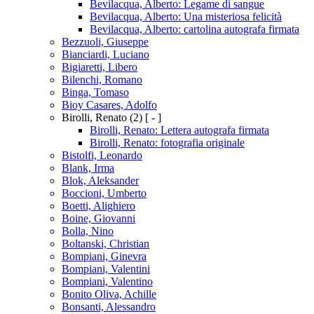
Bevilacqua, Alberto: Legame di sangue
Bevilacqua, Alberto: Una misteriosa felicità
Bevilacqua, Alberto: cartolina autografa firmata
Bezzuoli, Giuseppe
Bianciardi, Luciano
Bigiaretti, Libero
Bilenchi, Romano
Binga, Tomaso
Bioy Casares, Adolfo
Birolli, Renato
(2)
[ - ]
Birolli, Renato: Lettera autografa firmata
Birolli, Renato: fotografia originale
Bistolfi, Leonardo
Blank, Irma
Blok, Aleksander
Boccioni, Umberto
Boetti, Alighiero
Boine, Giovanni
Bolla, Nino
Boltanski, Christian
Bompiani, Ginevra
Bompiani, Valentini
Bompiani, Valentino
Bonito Oliva, Achille
Bonsanti, Alessandro