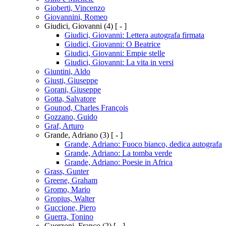
Gioberti, Vincenzo
Giovannini, Romeo
Giudici, Giovanni
(4)
[ - ]
Giudici, Giovanni: Lettera autografa firmata
Giudici, Giovanni: O Beatrice
Giudici, Giovanni: Empie stelle
Giudici, Giovanni: La vita in versi
Giuntini, Aldo
Giusti, Giuseppe
Gorani, Giuseppe
Gotta, Salvatore
Gounod, Charles François
Gozzano, Guido
Graf, Arturo
Grande, Adriano
(3)
[ - ]
Grande, Adriano: Fuoco bianco, dedica autografa
Grande, Adriano: La tomba verde
Grande, Adriano: Poesie in Africa
Grass, Gunter
Greene, Graham
Gromo, Mario
Gropius, Walter
Guccione, Piero
Guerra, Tonino
Guerzoni, Franco
(2)
[ - ]