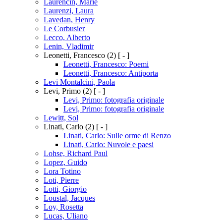
Laurencin, Marie
Laurenzi, Laura
Lavedan, Henry
Le Corbusier
Lecco, Alberto
Lenin, Vladimir
Leonetti, Francesco
(2)
[ - ]
Leonetti, Francesco: Poemi
Leonetti, Francesco: Antiporta
Levi Montalcini, Paola
Levi, Primo
(2)
[ - ]
Levi, Primo: fotografia originale
Levi, Primo: fotografia originale
Lewitt, Sol
Linati, Carlo
(2)
[ - ]
Linati, Carlo: Sulle orme di Renzo
Linati, Carlo: Nuvole e paesi
Lohse, Richard Paul
Lopez, Guido
Lora Totino
Loti, Pierre
Lotti, Giorgio
Loustal, Jacques
Loy, Rosetta
Lucas, Uliano