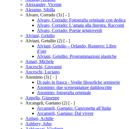
Aleixandre, Vicente
Aleramo, Sibilla
Alvaro, Corrado
(3)
[ - ]
Alvaro, Corrado: Fotografia originale con dedica
Alvaro, Corrado: L’amata alla finestra. Racconti
Alvaro, Corrado: Poesie grigioverdi
Alviani, Getulio
Alviani, Getullio
(2)
[ - ]
Alviani, Getulio – Orlando, Ruggero: Libro
d’ore
Alviani, Getullio: Programmazioni plastiche
Amari, Michele
Anceschi, Giovanni
Anceschi, Luciano
Anonimo
(3)
[ - ]
Di palo in frasca - Veglie filosofiche semiserie
Anonimo: due sceneggiature dattiloscritte
Anonimo: fotografia originale
Appella, Giuseppe
Arcangeli, Gaetano
(2)
[ - ]
Arcangeli, Gaetano: Canzonetta all’Italia
Arcangeli, Gaetano: Dal vivere
Ardigò, Achille
Ashbery, John
Ashkenazi, Vladimir