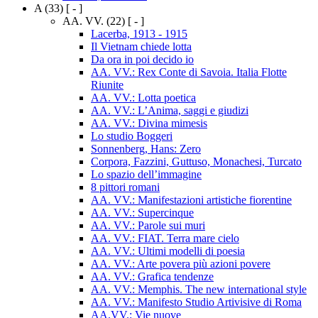
A
(33)
[ - ]
AA. VV.
(22)
[ - ]
Lacerba, 1913 - 1915
Il Vietnam chiede lotta
Da ora in poi decido io
AA. VV.: Rex Conte di Savoia. Italia Flotte
Riunite
AA. VV.: Lotta poetica
AA. VV.: L’Anima, saggi e giudizi
AA. VV.: Divina mimesis
Lo studio Boggeri
Sonnenberg, Hans: Zero
Corpora, Fazzini, Guttuso, Monachesi, Turcato
Lo spazio dell’immagine
8 pittori romani
AA. VV.: Manifestazioni artistiche fiorentine
AA. VV.: Supercinque
AA. VV.: Parole sui muri
AA. VV.: FIAT. Terra mare cielo
AA. VV.: Ultimi modelli di poesia
AA. VV.: Arte povera più azioni povere
AA. VV.: Grafica tendenze
AA. VV.: Memphis. The new international style
AA. VV.: Manifesto Studio Artivisive di Roma
AA.VV.: Vie nuove