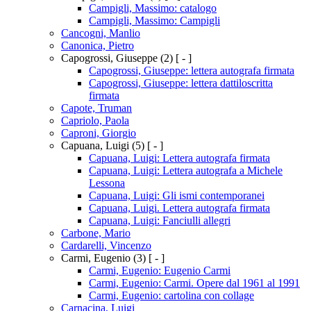
Campigli, Massimo: catalogo
Campigli, Massimo: Campigli
Cancogni, Manlio
Canonica, Pietro
Capogrossi, Giuseppe
(2)
[ - ]
Capogrossi, Giuseppe: lettera autografa firmata
Capogrossi, Giuseppe: lettera dattiloscritta
firmata
Capote, Truman
Capriolo, Paola
Caproni, Giorgio
Capuana, Luigi
(5)
[ - ]
Capuana, Luigi: Lettera autografa firmata
Capuana, Luigi: Lettera autografa a Michele
Lessona
Capuana, Luigi: Gli ismi contemporanei
Capuana, Luigi. Lettera autografa firmata
Capuana, Luigi: Fanciulli allegri
Carbone, Mario
Cardarelli, Vincenzo
Carmi, Eugenio
(3)
[ - ]
Carmi, Eugenio: Eugenio Carmi
Carmi, Eugenio: Carmi. Opere dal 1961 al 1991
Carmi, Eugenio: cartolina con collage
Carnacina, Luigi