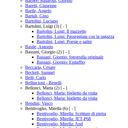
Barberi Squarotti, Giorgio
Baretti, Giuseppe
Barile, Angelo
Bartali, Gino
Bartolini, Luciano
Bartolini, Luigi
(3)
[ - ]
Bartolini, Luigi: Il mazzetto
Bartolini, Luigi: Passeggiata con la ragazza
Bartolini, Luigi: Poesie e satire
Basile, Antonio
Bassani, Giorgio
(2)
[ - ]
Bassani, Giorgio: fotografia originale
Bassani, Giorgio: Epitaffio
Beccaria, Cesare
Beckett, Samuel
Belli, Carlo
Bellincioni - Benelli
Bellonci, Maria
(2)
[ - ]
Bellonci, Maria: biglietto da visita
Bellonci, Maria: biglietto da visita
Bendini, Vasco
Bentivoglio, Mirella
(6)
[ - ]
Bentivoglio, Mirella: Scritture di pietra
Bentivoglio, Mirella: JET-P68
Bentivoglio, Mirella: And