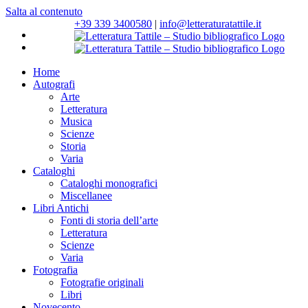
Salta al contenuto
+39 339 3400580
|
info@letteraturatattile.it
Home
Autografi
Arte
Letteratura
Musica
Scienze
Storia
Varia
Cataloghi
Cataloghi monografici
Miscellanee
Libri Antichi
Fonti di storia dell’arte
Letteratura
Scienze
Varia
Fotografia
Fotografie originali
Libri
Novecento