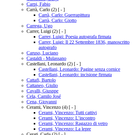
Carpi, Fabio
Carrà, Carlo
(2)
[ - ]
Carrà, Carlo: Guerrapittura
Carrà, Carlo: Giotto
Carrega, Ugo
Carrer, Luigi
(2)
[ - ]
Carrer, Luigi: Poesia autografa firmata
Carrer, Luigi: Il 22 Settembre 1836, manoscritto
autografo
Caruso, Luciano
Castaldi - Mulassano
Castellani, Leonardo
(2)
[ - ]
Castellani, Leonardo: Pagine senza cornice
Castellani, Leonardo: incisione firmata
Cattafi, Bartolo
Cattaneo, Giulio
Cavalli, Giusppe
Cela, Camilo José
Cena, Giovanni
Cerami, Vincenzo
(4)
[ - ]
Cerami, Vincenzo: Tutti cattivi
Cerami, Vincenzo: L’incontro
Cerami, Vincenzo: Ragazzo di vetro
Cerami, Vincenzo: La lepre
Cerati, Carla
(2)
[ - ]