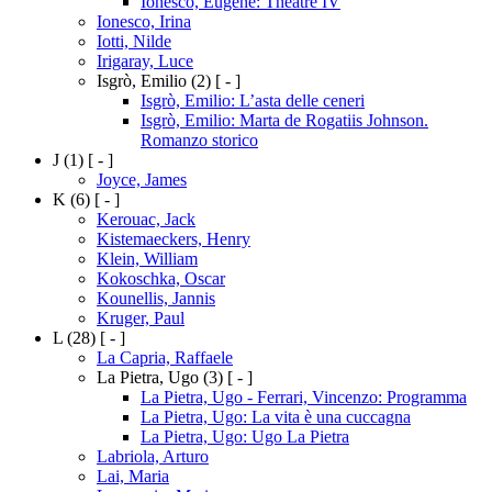
Ionesco, Eugène: Théatre IV
Ionesco, Irina
Iotti, Nilde
Irigaray, Luce
Isgrò, Emilio
(2)
[ - ]
Isgrò, Emilio: L’asta delle ceneri
Isgrò, Emilio: Marta de Rogatiis Johnson.
Romanzo storico
J
(1)
[ - ]
Joyce, James
K
(6)
[ - ]
Kerouac, Jack
Kistemaeckers, Henry
Klein, William
Kokoschka, Oscar
Kounellis, Jannis
Kruger, Paul
L
(28)
[ - ]
La Capria, Raffaele
La Pietra, Ugo
(3)
[ - ]
La Pietra, Ugo - Ferrari, Vincenzo: Programma
La Pietra, Ugo: La vita è una cuccagna
La Pietra, Ugo: Ugo La Pietra
Labriola, Arturo
Lai, Maria