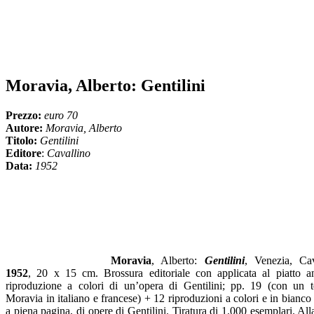
Moravia, Alberto: Gentilini
Prezzo:
euro 70
Autore:
Moravia, Alberto
Titolo:
Gentilini
Editore
:
Cavallino
Data:
1952
Moravia
, Alberto:
Gentilini
, Venezia, Cav
1952
, 20 x 15 cm. Brossura editoriale con applicata al piatto an
riproduzione a colori di un’opera di Gentilini; pp. 19 (con un t
Moravia in italiano e francese) + 12 riproduzioni a colori e in bianco
a piena pagina, di opere di Gentilini. Tiratura di 1.000 esemplari. Al