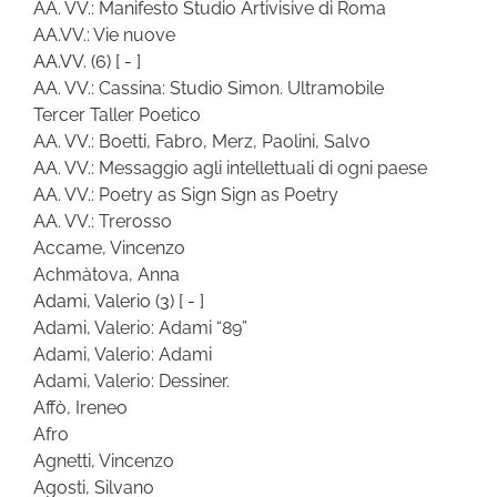
AA. VV.: Manifesto Studio Artivisive di Roma
AA.VV.: Vie nuove
AA.VV.
(6)
[ - ]
AA. VV.: Cassina: Studio Simon. Ultramobile
Tercer Taller Poetico
AA. VV.: Boetti, Fabro, Merz, Paolini, Salvo
AA. VV.: Messaggio agli intellettuali di ogni paese
AA. VV.: Poetry as Sign Sign as Poetry
AA. VV.: Trerosso
Accame, Vincenzo
Achmàtova, Anna
Adami, Valerio
(3)
[ - ]
Adami, Valerio: Adami “89”
Adami, Valerio: Adami
Adami, Valerio: Dessiner.
Affò, Ireneo
Afro
Agnetti, Vincenzo
Agosti, Silvano