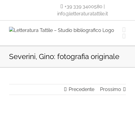
Salta
+39 339 3400580
|
al
info@letteraturatattile.it
contenuto
Severini, Gino: fotografia originale
Precedente
Prossimo
Ingrandisci
immagine