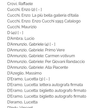
Crovi, Raffaele
Cucchi, Enzo
(2)
[ - ]
Cucchi, Enzo: La più bella galleria d’Italia
Cucchi, Enzo: Enzo Cucchi 1993 Catalogo
Cucchi, Maurizio
D
(41)
[ - ]
D'Ambra, Lucio
D'Annunzio, Gabriele
(4)
[ - ]
D’Annunzio, Gabriele: Primo Vere
D’Annunzio, Gabriele: Carmen votivum
D’Annunzio, Gabriele: Per Giovani Randaccio
D’Annunzio, Gabriele: Alla Piacente
D'Azeglio, Massimo
D'Eramo, Lucetta
(3)
[ - ]
D’Eramo, Lucetta: lettera autografa firmata
D’Eramo, Lucetta: biglietto autografo firmato
D’Eramo, Lucetta: biglietto autografo firmato
D'eramo, Lucetta
D’Indy, Vincent