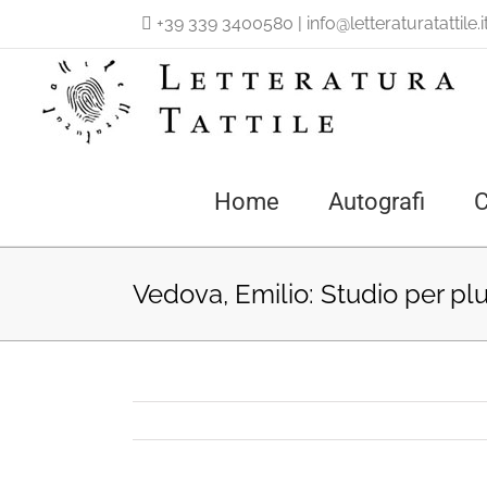
Salta
+39 339 3400580
|
info@letteraturatattile.i
al
contenuto
Home
Autografi
C
Vedova, Emilio: Studio per pl