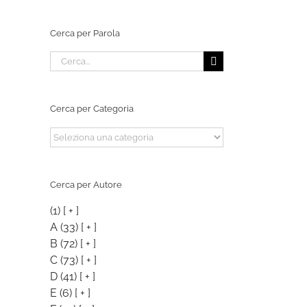
Cerca per Parola
Cerca
per:
Cerca per Categoria
Cerca
per
Categoria
Cerca per Autore
(1)
[ + ]
A
(33)
[ + ]
B
(72)
[ + ]
C
(73)
[ + ]
D
(41)
[ + ]
E
(6)
[ + ]