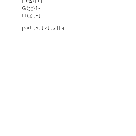
F
(32)
[ + ]
G
(39)
[ + ]
H
(3)
[ + ]
part: [
1
] [
2
] [
3
] [
4
]