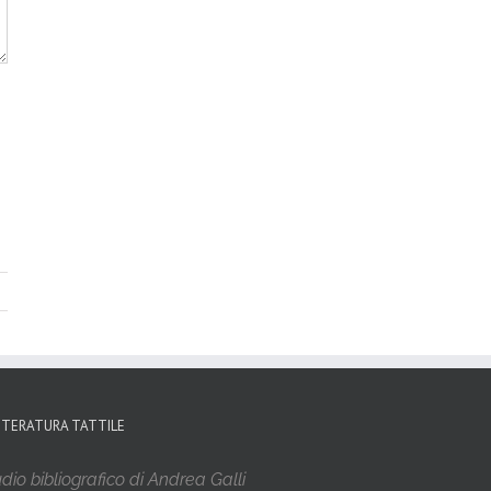
TTERATURA TATTILE
dio bibliografico di Andrea Galli