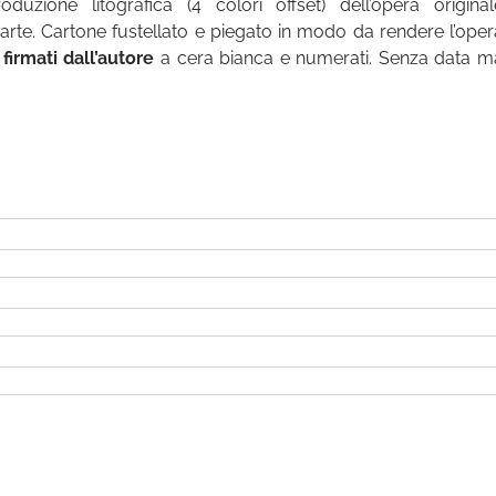
roduzione litografica (4 colori offset) dell’opera original
iarte. Cartone fustellato e piegato in modo da rendere l’oper
i
firmati dall’autore
a cera bianca e numerati. Senza data m