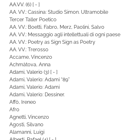
AA.VV.
(6)
[ - ]
AA. VV.: Cassina: Studio Simon. Ultramobile
Tercer Taller Poetico
AA. VV.: Boetti, Fabro, Merz, Paolini, Salvo
AA. VV.: Messaggio agli intellettuali di ogni paese
AA. VV.: Poetry as Sign Sign as Poetry
AA. VV.: Trerosso
Accame, Vincenzo
Achmàtova, Anna
Adami, Valerio
(3)
[ - ]
Adami, Valerio: Adami “89”
Adami, Valerio: Adami
Adami, Valerio: Dessiner.
Affò, Ireneo
Afro
Agnetti, Vincenzo
Agosti, Silvano
Alamanni, Luigi
Alberti, Rafael
(4)
[ - ]