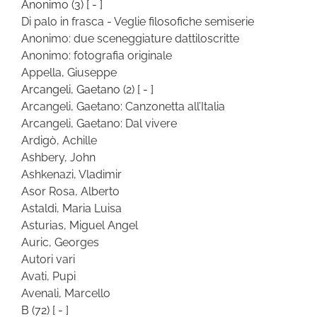
Anonimo
(3)
[ - ]
Di palo in frasca - Veglie filosofiche semiserie
Anonimo: due sceneggiature dattiloscritte
Anonimo: fotografia originale
Appella, Giuseppe
Arcangeli, Gaetano
(2)
[ - ]
Arcangeli, Gaetano: Canzonetta all’Italia
Arcangeli, Gaetano: Dal vivere
Ardigò, Achille
Ashbery, John
Ashkenazi, Vladimir
Asor Rosa, Alberto
Astaldi, Maria Luisa
Asturias, Miguel Angel
Auric, Georges
Autori vari
Avati, Pupi
Avenali, Marcello
B
(72)
[ - ]