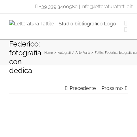
Salta
+39 339 3400580
|
info@letteraturatattile.it
al
contenuto
Fellini,
Federico:
fotografia
Home
/
Autografi
/
Arte
,
Varia
/
Fellini, Federico: fotografia c
con
dedica
Precedente
Prossimo
Ingrandisci
immagine