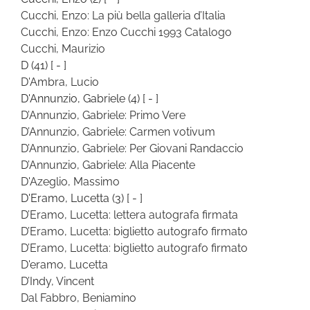
Cucchi, Enzo: La più bella galleria d’Italia
Cucchi, Enzo: Enzo Cucchi 1993 Catalogo
Cucchi, Maurizio
D
(41)
[ - ]
D'Ambra, Lucio
D'Annunzio, Gabriele
(4)
[ - ]
D’Annunzio, Gabriele: Primo Vere
D’Annunzio, Gabriele: Carmen votivum
D’Annunzio, Gabriele: Per Giovani Randaccio
D’Annunzio, Gabriele: Alla Piacente
D'Azeglio, Massimo
D'Eramo, Lucetta
(3)
[ - ]
D’Eramo, Lucetta: lettera autografa firmata
D’Eramo, Lucetta: biglietto autografo firmato
D’Eramo, Lucetta: biglietto autografo firmato
D'eramo, Lucetta
D’Indy, Vincent
Dal Fabbro, Beniamino