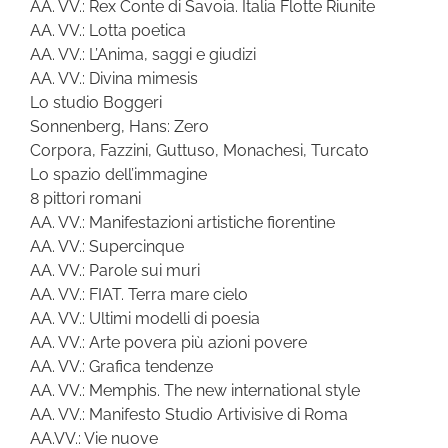
AA. VV.: Rex Conte di Savoia. Italia Flotte Riunite
AA. VV.: Lotta poetica
AA. VV.: L’Anima, saggi e giudizi
AA. VV.: Divina mimesis
Lo studio Boggeri
Sonnenberg, Hans: Zero
Corpora, Fazzini, Guttuso, Monachesi, Turcato
Lo spazio dell’immagine
8 pittori romani
AA. VV.: Manifestazioni artistiche fiorentine
AA. VV.: Supercinque
AA. VV.: Parole sui muri
AA. VV.: FIAT. Terra mare cielo
AA. VV.: Ultimi modelli di poesia
AA. VV.: Arte povera più azioni povere
AA. VV.: Grafica tendenze
AA. VV.: Memphis. The new international style
AA. VV.: Manifesto Studio Artivisive di Roma
AA.VV.: Vie nuove