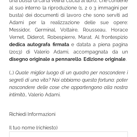
una busta di carta velina cucita al libro, che contiene
al suo interno la riproduzione (1, 2 o 3 immagini per
busta) dei documenti di lavoro che sono serviti ad
Adami per la realizzazione delle sue opere:
Messidor, Germinal, Voltaire, Rousseau, Horace
Vernet, Diderot, Robespierre, Marat. Al frontespizio
dedica autografa firmata
e datata a piena pagina
(2013) di Valerio Adami, accompagnata da un
disegno originale a pennarello
.
Edizione originale
.
(…)
Quale miglior luogo di un quadro per nascondere i
segreti di una vita? Noi abbiamo questa fortuna: poter
nascondere delle cose che appartengono alla nostra
intimità…
Valerio Adami.
Richiedi Informazioni
Il tuo nome (richiesto)