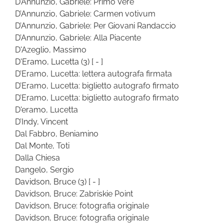
D’Annunzio, Gabriele: Primo Vere
D’Annunzio, Gabriele: Carmen votivum
D’Annunzio, Gabriele: Per Giovani Randaccio
D’Annunzio, Gabriele: Alla Piacente
D'Azeglio, Massimo
D'Eramo, Lucetta
(3)
[ - ]
D’Eramo, Lucetta: lettera autografa firmata
D’Eramo, Lucetta: biglietto autografo firmato
D’Eramo, Lucetta: biglietto autografo firmato
D'eramo, Lucetta
D’Indy, Vincent
Dal Fabbro, Beniamino
Dal Monte, Toti
Dalla Chiesa
Dangelo, Sergio
Davidson, Bruce
(3)
[ - ]
Davidson, Bruce: Zabriskie Point
Davidson, Bruce: fotografia originale
Davidson, Bruce: fotografia originale