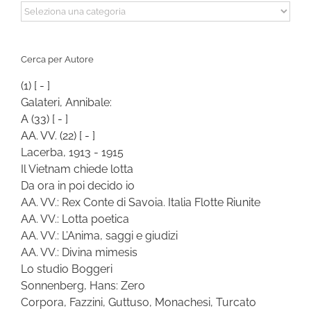
Cerca
per
Categoria
Cerca per Autore
(1)
[ - ]
Galateri, Annibale:
A
(33)
[ - ]
AA. VV.
(22)
[ - ]
Lacerba, 1913 - 1915
Il Vietnam chiede lotta
Da ora in poi decido io
AA. VV.: Rex Conte di Savoia. Italia Flotte Riunite
AA. VV.: Lotta poetica
AA. VV.: L’Anima, saggi e giudizi
AA. VV.: Divina mimesis
Lo studio Boggeri
Sonnenberg, Hans: Zero
Corpora, Fazzini, Guttuso, Monachesi, Turcato