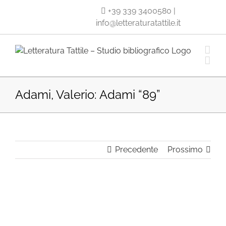
Salta
+39 339 3400580
|
al
info@letteraturatattile.it
contenuto
Adami, Valerio: Adami “89”
Precedente
Prossimo
Ingrandisci
immagine