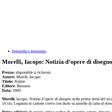
Ingrandisci immagine
Morelli, Iacopo: Notizia d’opere di disegn
Prezzo:
disponibile a richiesta
Autore:
Morelli, Iacopo
Titolo:
Notizie
Editore
:
Bassano
Data:
1800
Morelli,
Iacopo:
Notizia d’opere di disegno nella prima metà del sec
16 cm. Legatura in cartone coevo con titolo su tassello di carta al dors
Prima edizione
di questo antico codice di anonimo autore, rimasto a 