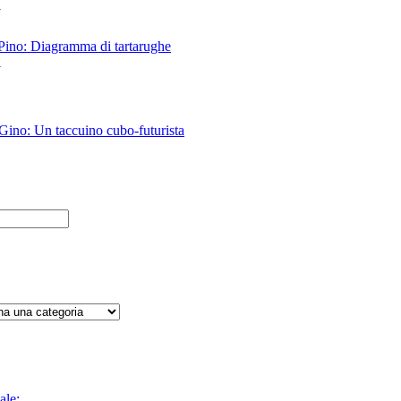
i
 Pino: Diagramma di tartarughe
i
 Gino: Un taccuino cubo-futurista
ale: