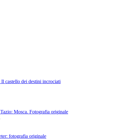
 Il castello dei destini incrociati
 Tazio: Mosca. Fotografia originale
i
eter: fotografia originale