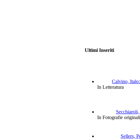
Ultimi Inseriti
Calvino, Italo:
In Letteratura
Secchiaroli,
In Fotografie original
Sellers, P