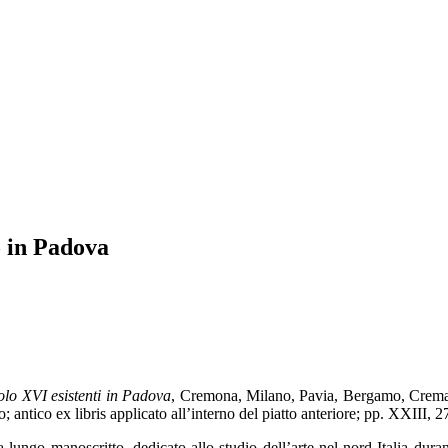
o in Padova
olo XVI esistenti in Padova
, Cremona, Milano, Pavia, Bergamo, Crema 
o; antico ex libris applicato all’interno del piatto anteriore; pp. XXIII,
lungo manoscritto, dedicato allo studio dell’arte nel nord Italia dura