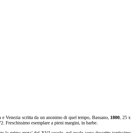
e Venezia scritta da un anonimo di quel tempo, Bassano,
1800
, 25 x
 272. Freschissimo esemplare a pieni margini, in barbe.
nte la prima meta’ del XVI secolo, nel quale sono descritte tantissime