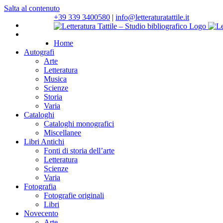
Salta al contenuto
+39 339 3400580
|
info@letteraturatattile.it
Home
Autografi
Arte
Letteratura
Musica
Scienze
Storia
Varia
Cataloghi
Cataloghi monografici
Miscellanee
Libri Antichi
Fonti di storia dell’arte
Letteratura
Scienze
Varia
Fotografia
Fotografie originali
Libri
Novecento
Arte