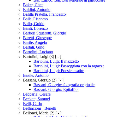
Baj, Enrico: Baj. Dal generale al particolare
Baker, Chet
Baldini, Antonio
Balilla Pratella, Francesco
Balla Giacomo
Ballo, Guido
Banti, Lorenzo
Barberi Squarotti, Giorgio
Baretti, Giuseppe
Barile, Angelo
Bartali, Gino
Bartolini, Luciano
Bartolini, Luigi
(3)
[ - ]
Bartolini, Luigi: Il mazzetto
Bartolini, Luigi: Passeggiata con la ragazza
Bartolini, Luigi: Poesie e satire
Basile, Antonio
Bassani, Giorgio
(2)
[ - ]
Bassani, Giorgio: fotografia originale
Bassani, Giorgio: Epitaffio
Beccaria, Cesare
Beckett, Samuel
Belli, Carlo
Bellincioni - Benelli
Bellonci, Maria
(2)
[ - ]