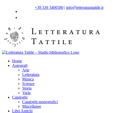
Salta
+39 339 3400580
|
info@letteraturatattile.it
al
contenuto
Home
Autografi
Arte
Letteratura
Musica
Scienze
Storia
Varia
Cataloghi
Cataloghi monografici
Miscellanee
Libri Antichi