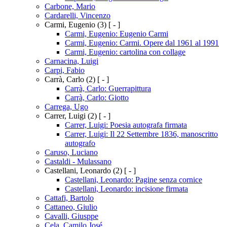
Carbone, Mario
Cardarelli, Vincenzo
Carmi, Eugenio
(3)
[ - ]
Carmi, Eugenio: Eugenio Carmi
Carmi, Eugenio: Carmi. Opere dal 1961 al 1991
Carmi, Eugenio: cartolina con collage
Carnacina, Luigi
Carpi, Fabio
Carrà, Carlo
(2)
[ - ]
Carrà, Carlo: Guerrapittura
Carrà, Carlo: Giotto
Carrega, Ugo
Carrer, Luigi
(2)
[ - ]
Carrer, Luigi: Poesia autografa firmata
Carrer, Luigi: Il 22 Settembre 1836, manoscritto
autografo
Caruso, Luciano
Castaldi - Mulassano
Castellani, Leonardo
(2)
[ - ]
Castellani, Leonardo: Pagine senza cornice
Castellani, Leonardo: incisione firmata
Cattafi, Bartolo
Cattaneo, Giulio
Cavalli, Giusppe
Cela, Camilo José