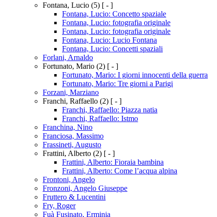
Fontana, Lucio
(5)
[ - ]
Fontana, Lucio: Concetto spaziale
Fontana, Lucio: fotografia originale
Fontana, Lucio: fotografia originale
Fontana, Lucio: Lucio Fontana
Fontana, Lucio: Concetti spaziali
Forlani, Arnaldo
Fortunato, Mario
(2)
[ - ]
Fortunato, Mario: I giorni innocenti della guerra
Fortunato, Mario: Tre giorni a Parigi
Forzani, Marziano
Franchi, Raffaello
(2)
[ - ]
Franchi, Raffaello: Piazza natia
Franchi, Raffaello: Istmo
Franchina, Nino
Franciosa, Massimo
Frassineti, Augusto
Frattini, Alberto
(2)
[ - ]
Frattini, Alberto: Fioraia bambina
Frattini, Alberto: Come l’acqua alpina
Frontoni, Angelo
Fronzoni, Angelo Giuseppe
Fruttero & Lucentini
Fry, Roger
Fuà Fusinato, Erminia