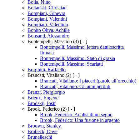
Bolla, Nino
Boltanski, Christian
Bompiani, Ginevra
Bompiani, Valentini
Bompiani, Valentino
Bonito Oliva, Achille
Bonsanti, Alessandro
Bontempelli, Massimo
(3)
[ - ]
Bontempelli, Massimo: lettera dattiloscritta
firmata
Bontempelli, Massimo: Stato di grazia
Bontempelli, Massimo: Scarlatti
Borghini, Raffaello
Brancati, Vitaliano
(2)
[ - ]
Brancati, Vitaliano: I piaceri (parole all’orecchio)
Brancati, Vitaliano: Gli anni perduti
Branzi, Piergiorgio
Brieux, Eugène
Brodskij, Iosif
Brook, Federico
(2)
[ - ]
Brook, Federico: Analisi di un segno
Brook, Federico: Una fusione in argento
Brouwn, Stanley
Brubeck, Dave
Brunelleschi