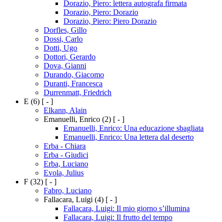
Dorazio, Piero: lettera autografa firmata
Dorazio, Piero: Dorazio
Dorazio, Piero: Piero Dorazio
Dorfles, Gillo
Dossi, Carlo
Dotti, Ugo
Dottori, Gerardo
Dova, Gianni
Durando, Giacomo
Duranti, Francesca
Durrenmatt, Friedrich
E
(6)
[ - ]
Elkann, Alain
Emanuelli, Enrico
(2)
[ - ]
Emanuelli, Enrico: Una educazione sbagliata
Emanuelli, Enrico: Una lettera dal deserto
Erba - Chiara
Erba - Giudici
Erba, Luciano
Evola, Julius
F
(32)
[ - ]
Fabro, Luciano
Fallacara, Luigi
(4)
[ - ]
Fallacara, Luigi: Il mio giorno s’illumina
Fallacara, Luigi: Il frutto del tempo