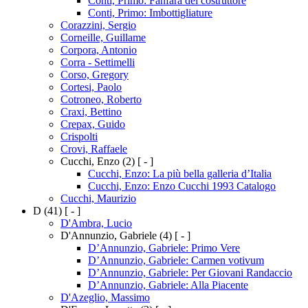
Conti, Primo: Fanfara del costruttore
Conti, Primo: Imbottigliature
Corazzini, Sergio
Corneille, Guillame
Corpora, Antonio
Corra - Settimelli
Corso, Gregory
Cortesi, Paolo
Cotroneo, Roberto
Craxi, Bettino
Crepax, Guido
Crispolti
Crovi, Raffaele
Cucchi, Enzo
(2)
[ - ]
Cucchi, Enzo: La più bella galleria d’Italia
Cucchi, Enzo: Enzo Cucchi 1993 Catalogo
Cucchi, Maurizio
D
(41)
[ - ]
D'Ambra, Lucio
D'Annunzio, Gabriele
(4)
[ - ]
D’Annunzio, Gabriele: Primo Vere
D’Annunzio, Gabriele: Carmen votivum
D’Annunzio, Gabriele: Per Giovani Randaccio
D’Annunzio, Gabriele: Alla Piacente
D'Azeglio, Massimo