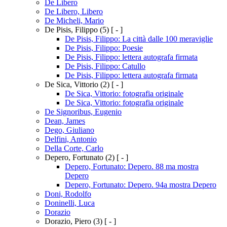
De Libero
De Libero, Libero
De Micheli, Mario
De Pisis, Filippo
(5)
[ - ]
De Pisis, Filippo: La città dalle 100 meraviglie
De Pisis, Filippo: Poesie
De Pisis, Filippo: lettera autografa firmata
De Pisis, Filippo: Catullo
De Pisis, Filippo: lettera autografa firmata
De Sica, Vittorio
(2)
[ - ]
De Sica, Vittorio: fotografia originale
De Sica, Vittorio: fotografia originale
De Signoribus, Eugenio
Dean, James
Dego, Giuliano
Delfini, Antonio
Della Corte, Carlo
Depero, Fortunato
(2)
[ - ]
Depero, Fortunato: Depero. 88 ma mostra
Depero
Depero, Fortunato: Depero. 94a mostra Depero
Doni, Rodolfo
Doninelli, Luca
Dorazio
Dorazio, Piero
(3)
[ - ]