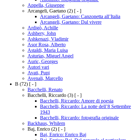
Appella, Giuseppe
Arcangeli, Gaetano
(2)
[ - ]
Arcangeli, Gaetano: Canzonetta all’Italia
Arcangeli, Gaetano: Dal vivere
Ardigò, Achille
Ashbery, John
Ashkenazi, Vladimir
Asor Rosa, Alberto
Astaldi, Maria Luisa
Asturias, Miguel Angel
Auric, Georges
Autori vari
Avati, Pupi
Avenali, Marcello
B
(72)
[ - ]
Bacchelli, Renato
Bacchelli, Riccardo
(3)
[ - ]
Bacchelli, Riccardo: Amore di poesia
Bacchelli, Riccardo: La notte dell’8 Settembre
1943
Bacchelli, Riccardo: fotografia originale
Backhaus, Whilem
Baj, Enrico
(2)
[ - ]
Baj, Enrico: Enrico Baj