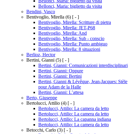
Bellonci, Maria: biglietto da visita
Bellonci, Maria: biglietto da visita
Bendini, Vasco
Bentivoglio, Mirella
(6)
[ - ]
Bentivoglio, Mirella: Scritture di pietra
Bentivoglio, Mirella: JET-P68
Bentivoglio, Mirella: And
Bentivoglio, Mirella: Sub - conscio
Bentivoglio, Mirella: Punto ambiguo
Bentivoglio, Mirella: 8 situazioni
Berlioz, Hector
Bertini, Gianni
(5)
[ - ]
Bertini, Gianni: Comunicazioni interdisciplinari
Bertini, Gianni: Oppure
Bertini, Gianni: Bertini
Bertini, Gianni & Lévêque, Jean-Jacques: Stèle
pour Adam de la Halle
Bertini, Gianni: L’attesa
Berto, Giuseppe
Bertolucci, Attilio
(4)
[ - ]
Bertolucci, Attilio: La camera da letto
Bertolucci, Attilio: La camera da letto
Bertolucci, Attilio: La capanna indiana
Bertolucci, Attilio: La camera da letto
Betocchi, Carlo
(3)
[ - ]