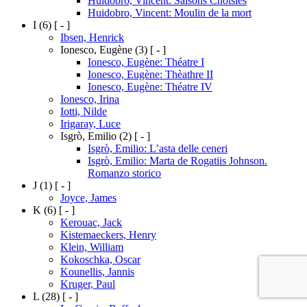
Huidobro, Vincent: Saisons Choisies
Huidobro, Vincent: Moulin de la mort
I
(6)
[ - ]
Ibsen, Henrick
Ionesco, Eugène
(3)
[ - ]
Ionesco, Eugène: Théatre I
Ionesco, Eugène: Thèathre II
Ionesco, Eugène: Théatre IV
Ionesco, Irina
Iotti, Nilde
Irigaray, Luce
Isgrò, Emilio
(2)
[ - ]
Isgrò, Emilio: L’asta delle ceneri
Isgrò, Emilio: Marta de Rogatiis Johnson.
Romanzo storico
J
(1)
[ - ]
Joyce, James
K
(6)
[ - ]
Kerouac, Jack
Kistemaeckers, Henry
Klein, William
Kokoschka, Oscar
Kounellis, Jannis
Kruger, Paul
L
(28)
[ - ]