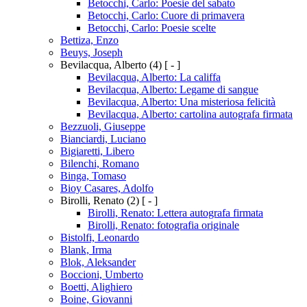
Betocchi, Carlo: Poesie del sabato
Betocchi, Carlo: Cuore di primavera
Betocchi, Carlo: Poesie scelte
Bettiza, Enzo
Beuys, Joseph
Bevilacqua, Alberto
(4)
[ - ]
Bevilacqua, Alberto: La califfa
Bevilacqua, Alberto: Legame di sangue
Bevilacqua, Alberto: Una misteriosa felicità
Bevilacqua, Alberto: cartolina autografa firmata
Bezzuoli, Giuseppe
Bianciardi, Luciano
Bigiaretti, Libero
Bilenchi, Romano
Binga, Tomaso
Bioy Casares, Adolfo
Birolli, Renato
(2)
[ - ]
Birolli, Renato: Lettera autografa firmata
Birolli, Renato: fotografia originale
Bistolfi, Leonardo
Blank, Irma
Blok, Aleksander
Boccioni, Umberto
Boetti, Alighiero
Boine, Giovanni