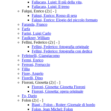
Fallacara, Luigi: Il più della vita,
Fallacara, Luigi: Il treno
Falqui, Enrico
(2)
[ - ]
Falqui, Enrico: Rosso di sera
Falqui, Enrico: Elogio del piccolo formato
Faranda, Franco
Farfa
Farini, Luigi Carlo
Faulkner, William
Fellini, Federico
(2)
[ - ]
Fellini, Federico: fotografia originale
Fellini, Federico: fotografia con dedica
Feltrinelli, Giangiacomo
Fermi, Enrico
Ferroni, Ferruccio
Fillia
Fiore, Angelo
Fiorelli, Dino
Fioroni, Giosetta
(2)
[ - ]
Fioroni, Giosetta: Giosetta Fioroni
Fioroni, Giosetta: opera originale
Fo, Dario
Folon
(2)
[ - ]
Biagi - Folon - Roiter: Giornale di bordo
Folon, Jean Michel: Folon