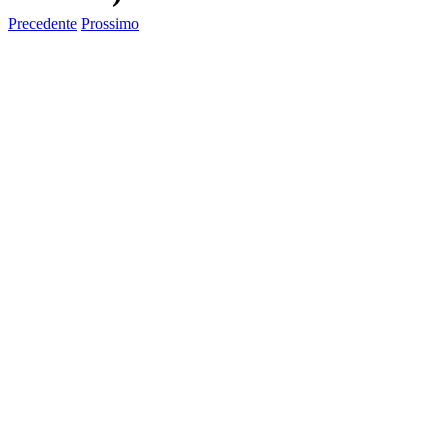
Precedente
Prossimo
Ingrandisci
immagine