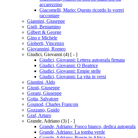
accarezzino
Giacomelli, Mario: Questo ricordo lo vorrei
raccontare
Giannini, Giuseppe
Gigli, Beniamino
Gilbert & George
Gino e Michele
Gioberti, Vincenzo
Giovannini, Romeo
Giudici, Giovanni
(4)
[ - ]
Giudici, Giovanni: Lettera autografa firmata
Giudici, Giovanni: O Beatrice
Giudici, Giovanni: Empie stelle
Giudici, Giovanni: La vita in versi
Giuntini, Aldo
Giusti, Giuseppe
Gorani, Giuseppe
Gotta, Salvatore
Gounod, Charles François
Gozzano, Guido
Graf, Arturo
Grande, Adriano
(3)
[ - ]
Grande, Adriano: Fuoco bianco, dedica autografa
Grande, Adriano: La tomba verde
Grande, Adriano: Poesie in Africa