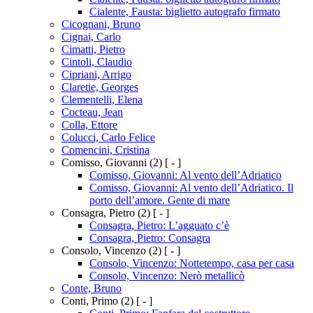
Cialente, Fausta: biglietto autografo firmato
Cicognani, Bruno
Cignai, Carlo
Cimatti, Pietro
Cintoli, Claudio
Cipriani, Arrigo
Claretie, Georges
Clementelli, Elena
Cocteau, Jean
Colla, Ettore
Colucci, Carlo Felice
Comencini, Cristina
Comisso, Giovanni
(2)
[ - ]
Comisso, Giovanni: Al vento dell’Adriatico
Comisso, Giovanni: Al vento dell’Adriatico. Il
porto dell’amore. Gente di mare
Consagra, Pietro
(2)
[ - ]
Consagra, Pietro: L’agguato c’è
Consagra, Pietro: Consagra
Consolo, Vincenzo
(2)
[ - ]
Consolo, Vincenzo: Nottetempo, casa per casa
Consolo, Vincenzo: Nerò metallicò
Conte, Bruno
Conti, Primo
(2)
[ - ]