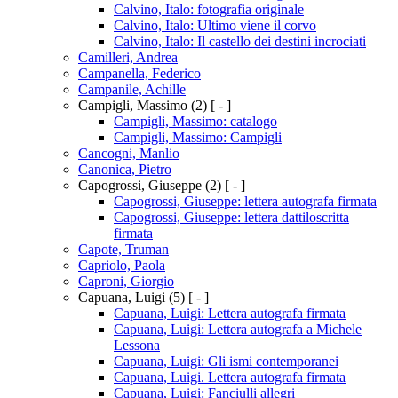
Calvino, Italo: fotografia originale
Calvino, Italo: Ultimo viene il corvo
Calvino, Italo: Il castello dei destini incrociati
Camilleri, Andrea
Campanella, Federico
Campanile, Achille
Campigli, Massimo
(2)
[ - ]
Campigli, Massimo: catalogo
Campigli, Massimo: Campigli
Cancogni, Manlio
Canonica, Pietro
Capogrossi, Giuseppe
(2)
[ - ]
Capogrossi, Giuseppe: lettera autografa firmata
Capogrossi, Giuseppe: lettera dattiloscritta
firmata
Capote, Truman
Capriolo, Paola
Caproni, Giorgio
Capuana, Luigi
(5)
[ - ]
Capuana, Luigi: Lettera autografa firmata
Capuana, Luigi: Lettera autografa a Michele
Lessona
Capuana, Luigi: Gli ismi contemporanei
Capuana, Luigi. Lettera autografa firmata
Capuana, Luigi: Fanciulli allegri