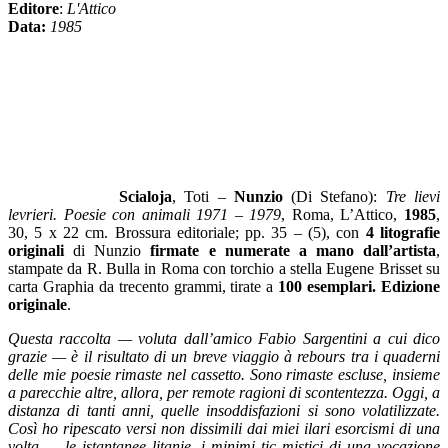
Editore
:
L'Attico
Data:
1985
Scialoja
, Toti –
Nunzio
(Di Stefano):
Tre lievi
levrieri. Poesie con animali 1971 – 1979
, Roma, L’Attico,
1985
,
30, 5 x 22 cm. Brossura editoriale; pp. 35 – (5), con
4 litografie
originali
di Nunzio
firmate e numerate a mano dall’artista
,
stampate da R. Bulla in Roma con torchio a stella Eugene Brisset su
carta Graphia da trecento grammi, tirate a
100 esemplari. Edizione
originale
.
Questa raccolta — voluta dall’amico Fabio Sargentini a cui dico
grazie — è il risultato di un breve viaggio à rebours tra i quaderni
delle mie poesie rimaste nel cassetto. Sono rimaste escluse, insieme
a parecchie altre, allora, per remote ragioni di scontentezza. Oggi, a
distanza di tanti anni, quelle insoddisfazioni si sono volatilizzate.
Così ho ripescato versi non dissimili dai miei ilari esorcismi di una
volta — le istantanee litanie, i minimi tic mistici di una vocazione