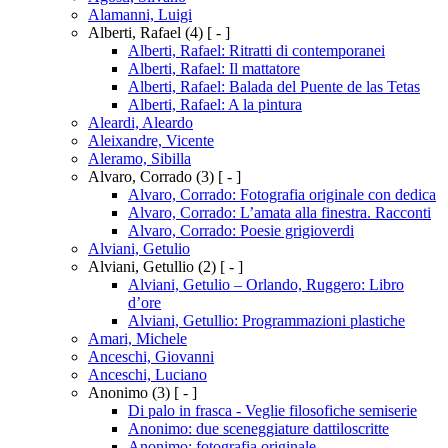
Alamanni, Luigi
Alberti, Rafael
(4)
[ - ]
Alberti, Rafael: Ritratti di contemporanei
Alberti, Rafael: Il mattatore
Alberti, Rafael: Balada del Puente de las Tetas
Alberti, Rafael: A la pintura
Aleardi, Aleardo
Aleixandre, Vicente
Aleramo, Sibilla
Alvaro, Corrado
(3)
[ - ]
Alvaro, Corrado: Fotografia originale con dedica
Alvaro, Corrado: L’amata alla finestra. Racconti
Alvaro, Corrado: Poesie grigioverdi
Alviani, Getulio
Alviani, Getullio
(2)
[ - ]
Alviani, Getulio – Orlando, Ruggero: Libro
d’ore
Alviani, Getullio: Programmazioni plastiche
Amari, Michele
Anceschi, Giovanni
Anceschi, Luciano
Anonimo
(3)
[ - ]
Di palo in frasca - Veglie filosofiche semiserie
Anonimo: due sceneggiature dattiloscritte
Anonimo: fotografia originale