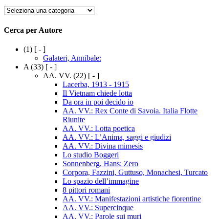
Cerca
per
Categoria
Cerca per Autore
(1)
[ - ]
Galateri, Annibale:
A
(33)
[ - ]
AA. VV.
(22)
[ - ]
Lacerba, 1913 - 1915
Il Vietnam chiede lotta
Da ora in poi decido io
AA. VV.: Rex Conte di Savoia. Italia Flotte
Riunite
AA. VV.: Lotta poetica
AA. VV.: L’Anima, saggi e giudizi
AA. VV.: Divina mimesis
Lo studio Boggeri
Sonnenberg, Hans: Zero
Corpora, Fazzini, Guttuso, Monachesi, Turcato
Lo spazio dell’immagine
8 pittori romani
AA. VV.: Manifestazioni artistiche fiorentine
AA. VV.: Supercinque
AA. VV.: Parole sui muri