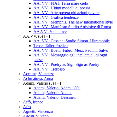
AA. VV.: FIAT. Terra mare cielo
AA. VV.: Ultimi modelli di poesia
AA. VV.: Arte povera più azioni povere
AA. VV.: Grafica tendenze
AA. VV.: Memphis. The new international style
AA. VV.: Manifesto Studio Artivisive di Roma
AA.VV.: Vie nuove
AA.VV.
(6)
[ - ]
AA. VV.: Cassina: Studio Simon. Ultramobile
Tercer Taller Poetico
AA. VV.: Boetti, Fabro, Merz, Paolini, Salvo
AA. VV.: Messaggio agli intellettuali di ogni
paese
AA. VV.: Poetry as Sign Sign as Poetry
AA. VV.: Trerosso
Accame, Vincenzo
Achmàtova, Anna
Adami, Valerio
(3)
[ - ]
Adami, Valerio: Adami “89”
Adami, Valerio: Adami
Adami, Valerio: Dessiner.
Affò, Ireneo
Afro
Agnetti, Vincenzo
Agosti, Silvano