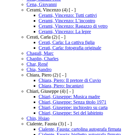
Cena, Giovanni
Cerami, Vincenzo
(4)
[ - ]
Cerami, Vincenzo: Tutti cattivi
Cerami, Vincenzo: L’incontro
Cerami, Vincenzo: Ragazzo di vetro
Cerami, Vincenzo: La lepre
Cerati, Carla
(2)
[ - ]
Cerati, Carla: La cattiva figlia
Cerati, Carla: fotografia originale
Chagall, Marc
Chaplin, Charles
Char, René
Chia, Sandro
Chiara, Piero
(2)
[ - ]
Chiara, Piero: Il pretore di Cuvio
Chiara, Piero: Incantavi
Chiari, Giuseppe
(4)
[ - ]
Chiari, Giuseppe: Musica madre
Chiari, Giuseppe: Senza titolo 1971
Chiari, Giuseppe: inchiostro su carta
Chiari, Giuseppe: Sei del labirinto
Chin, Hsiao
Cialente, Fausta
(3)
[ - ]
Cialente, Fausta: cartolina autografa firmata
Cialente, Fausta: biglietto autografo firmato