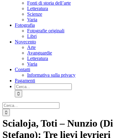
Fonti di storia dell’arte
Letteratura
Scienze
Varia
Fotografia
Fotografie originali
Libri
Novecento
Arte
Avanguardie
Letteratura
Varia
Contatti
Informativa sulla privacy
Pagamenti
Cerca
per:
Cerca
per:
Scialoja, Toti – Nunzio (Di
Stefano): Tre lievi levrieri