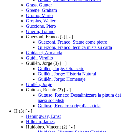
Grass, Gunter
Greene, Graham
Gromo, Mario
Gropius, Walter
Guccione, Piero
Guerra, Tonino
Guerzoni, Franco
(2)
[ - ]
Guerzoni, Franco: Statue come pietre
Guerzoni, Franco: tecnica mista su carta
Guidacci, Armanda
Guidi, Virgilio
Guillén, Jorge
(3)
[ - ]
Guillén, Jorge: Otra serie
Guillén, Jorge: Historia Natural
Guillén, Jorge: Homenaje
Guillèn, Jorge
Guttuso, Renato
(2)
[ - ]
Guttuso, Renato: Destalinizzare la pittura dei
paesi socialisti
Guttuso, Renato: serigrafia su tela
H
(3)
[ - ]
Hemingway, Ernst
Hillman, James
Huidobro, Vincent
(2)
[ - ]