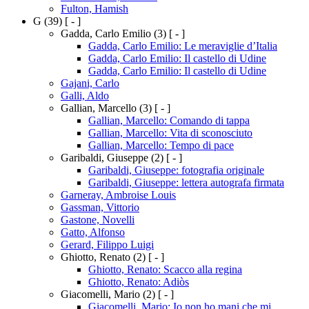
Fulton, Hamish
G
(39)
[ - ]
Gadda, Carlo Emilio
(3)
[ - ]
Gadda, Carlo Emilio: Le meraviglie d’Italia
Gadda, Carlo Emilio: Il castello di Udine
Gadda, Carlo Emilio: Il castello di Udine
Gajani, Carlo
Galli, Aldo
Gallian, Marcello
(3)
[ - ]
Gallian, Marcello: Comando di tappa
Gallian, Marcello: Vita di sconosciuto
Gallian, Marcello: Tempo di pace
Garibaldi, Giuseppe
(2)
[ - ]
Garibaldi, Giuseppe: fotografia originale
Garibaldi, Giuseppe: lettera autografa firmata
Garneray, Ambroise Louis
Gassman, Vittorio
Gastone, Novelli
Gatto, Alfonso
Gerard, Filippo Luigi
Ghiotto, Renato
(2)
[ - ]
Ghiotto, Renato: Scacco alla regina
Ghiotto, Renato: Adiòs
Giacomelli, Mario
(2)
[ - ]
Giacomelli, Mario: Io non ho mani che mi