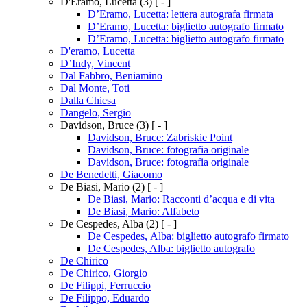
D'Eramo, Lucetta
(3)
[ - ]
D’Eramo, Lucetta: lettera autografa firmata
D’Eramo, Lucetta: biglietto autografo firmato
D’Eramo, Lucetta: biglietto autografo firmato
D'eramo, Lucetta
D’Indy, Vincent
Dal Fabbro, Beniamino
Dal Monte, Toti
Dalla Chiesa
Dangelo, Sergio
Davidson, Bruce
(3)
[ - ]
Davidson, Bruce: Zabriskie Point
Davidson, Bruce: fotografia originale
Davidson, Bruce: fotografia originale
De Benedetti, Giacomo
De Biasi, Mario
(2)
[ - ]
De Biasi, Mario: Racconti d’acqua e di vita
De Biasi, Mario: Alfabeto
De Cespedes, Alba
(2)
[ - ]
De Cespedes, Alba: biglietto autografo firmato
De Cespedes, Alba: biglietto autografo
De Chirico
De Chirico, Giorgio
De Filippi, Ferruccio
De Filippo, Eduardo