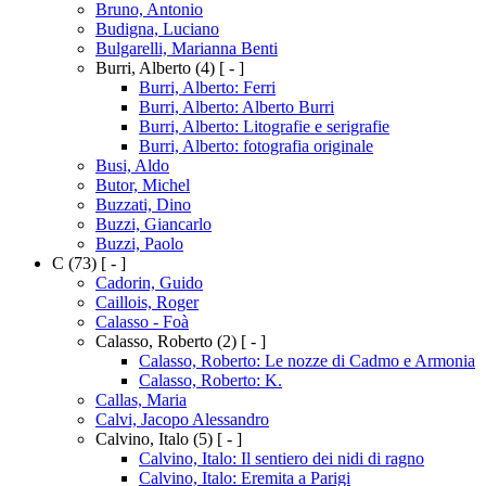
Bruno, Antonio
Budigna, Luciano
Bulgarelli, Marianna Benti
Burri, Alberto
(4)
[ - ]
Burri, Alberto: Ferri
Burri, Alberto: Alberto Burri
Burri, Alberto: Litografie e serigrafie
Burri, Alberto: fotografia originale
Busi, Aldo
Butor, Michel
Buzzati, Dino
Buzzi, Giancarlo
Buzzi, Paolo
C
(73)
[ - ]
Cadorin, Guido
Caillois, Roger
Calasso - Foà
Calasso, Roberto
(2)
[ - ]
Calasso, Roberto: Le nozze di Cadmo e Armonia
Calasso, Roberto: K.
Callas, Maria
Calvi, Jacopo Alessandro
Calvino, Italo
(5)
[ - ]
Calvino, Italo: Il sentiero dei nidi di ragno
Calvino, Italo: Eremita a Parigi