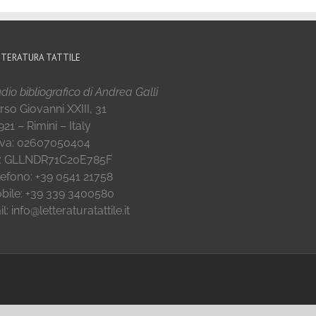
TTERATURA TATTILE
dio bibliografico di Andrea Galli
rso Giovanni XXIII, 31
21 – Rimini – Italy
 Iva: 02607050404
: GLLNDR71C20E785F
lefono: +39 0541 21758
bile: +39 339 3400580
l: info@letteraturatattile.it