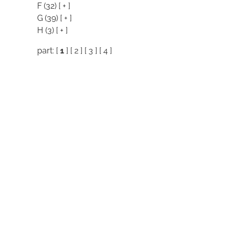
F
(32)
[ + ]
G
(39)
[ + ]
H
(3)
[ + ]
part: [
1
] [
2
] [
3
] [
4
]