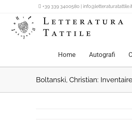
Salta
+39 339 3400580
|
info@letteraturatattile.i
al
contenuto
Home
Autografi
C
Boltanski, Christian: Inventair