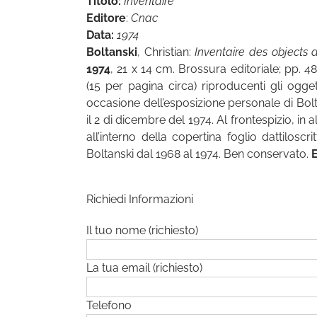
Titolo:
Inventaire
Editore
:
Cnac
Data:
1974
Boltanski
, Christian:
Inventaire des object
1974
, 21 x 14 cm. Brossura editoriale; pp. 48
(15 per pagina circa) riproducenti gli ogge
occasione dell’esposizione personale di Bolta
il 2 di dicembre del 1974. Al frontespizio, in
all’interno della copertina foglio dattiloscr
Boltanski dal 1968 al 1974. Ben conservato.
E
Richiedi Informazioni
Il tuo nome (richiesto)
La tua email (richiesto)
Telefono