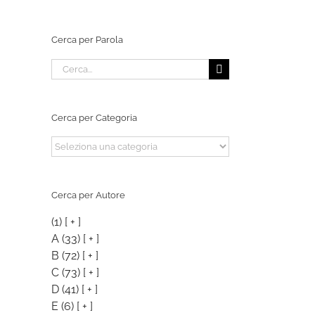
Cerca per Parola
Cerca
per:
Cerca per Categoria
Cerca
per
Categoria
Cerca per Autore
(1)
[ + ]
A
(33)
[ + ]
B
(72)
[ + ]
C
(73)
[ + ]
D
(41)
[ + ]
E
(6)
[ + ]