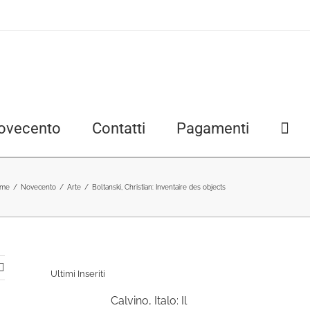
ovecento
Contatti
Pagamenti
me
/
Novecento
/
Arte
/
Boltanski, Christian: Inventaire des objects
Ultimi Inseriti
Calvino, Italo: Il