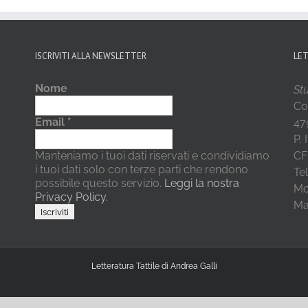
ISCRIVITI ALLA NEWSLETTER
LE
Nome
Stu
Co
Email
*
479
P.
Manteniamo i tuoi dati riservati e condividiamo
CF
i tuoi dati solo con terze parti che rendono
Te
possibile questo servizio.
Leggi la nostra
Mo
Privacy Policy.
Mai
Letteratura Tattile di Andrea Galli