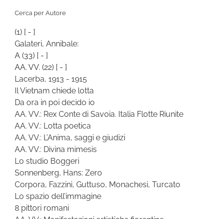
Categoria
Cerca per Autore
(1)
[ - ]
Galateri, Annibale:
A
(33)
[ - ]
AA. VV.
(22)
[ - ]
Lacerba, 1913 - 1915
Il Vietnam chiede lotta
Da ora in poi decido io
AA. VV.: Rex Conte di Savoia. Italia Flotte Riunite
AA. VV.: Lotta poetica
AA. VV.: L’Anima, saggi e giudizi
AA. VV.: Divina mimesis
Lo studio Boggeri
Sonnenberg, Hans: Zero
Corpora, Fazzini, Guttuso, Monachesi, Turcato
Lo spazio dell’immagine
8 pittori romani