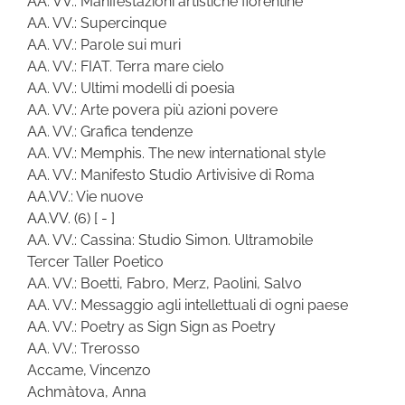
AA. VV.: Manifestazioni artistiche fiorentine
AA. VV.: Supercinque
AA. VV.: Parole sui muri
AA. VV.: FIAT. Terra mare cielo
AA. VV.: Ultimi modelli di poesia
AA. VV.: Arte povera più azioni povere
AA. VV.: Grafica tendenze
AA. VV.: Memphis. The new international style
AA. VV.: Manifesto Studio Artivisive di Roma
AA.VV.: Vie nuove
AA.VV.
(6)
[ - ]
AA. VV.: Cassina: Studio Simon. Ultramobile
Tercer Taller Poetico
AA. VV.: Boetti, Fabro, Merz, Paolini, Salvo
AA. VV.: Messaggio agli intellettuali di ogni paese
AA. VV.: Poetry as Sign Sign as Poetry
AA. VV.: Trerosso
Accame, Vincenzo
Achmàtova, Anna