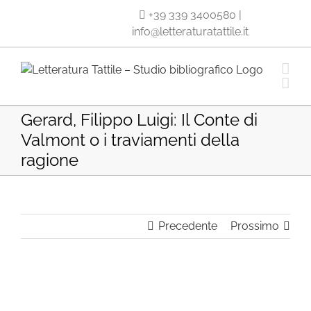
Salta
+39 339 3400580
|
al
info@letteraturatattile.it
contenuto
Gerard, Filippo Luigi: Il Conte di
Valmont o i traviamenti della
ragione
Precedente
Prossimo
Ingrandisci
immagine