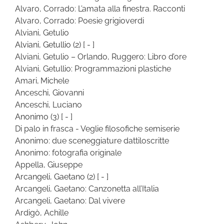
Alvaro, Corrado: L’amata alla finestra. Racconti
Alvaro, Corrado: Poesie grigioverdi
Alviani, Getulio
Alviani, Getullio
(2)
[ - ]
Alviani, Getulio – Orlando, Ruggero: Libro d’ore
Alviani, Getullio: Programmazioni plastiche
Amari, Michele
Anceschi, Giovanni
Anceschi, Luciano
Anonimo
(3)
[ - ]
Di palo in frasca - Veglie filosofiche semiserie
Anonimo: due sceneggiature dattiloscritte
Anonimo: fotografia originale
Appella, Giuseppe
Arcangeli, Gaetano
(2)
[ - ]
Arcangeli, Gaetano: Canzonetta all’Italia
Arcangeli, Gaetano: Dal vivere
Ardigò, Achille