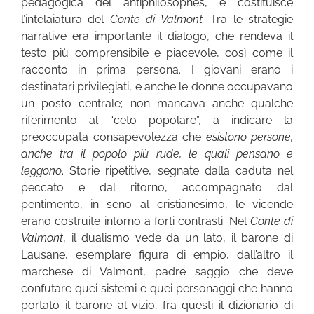
pedagogica del antiphilosophes, e costituisce
l’intelaiatura del
Conte di Valmont.
Tra le strategie
narrative era importante il dialogo, che rendeva il
testo più comprensibile e piacevole, così come il
racconto in prima persona. I giovani erano i
destinatari privilegiati, e anche le donne occupavano
un posto centrale; non mancava anche qualche
riferimento al “ceto popolare”, a indicare la
preoccupata consapevolezza che
esistono persone,
anche tra il popolo più rude, le quali pensano e
leggono
. Storie ripetitive, segnate dalla caduta nel
peccato e dal ritorno, accompagnato dal
pentimento, in seno al cristianesimo, le vicende
erano costruite intorno a forti contrasti. Nel
Conte di
Valmont
, il dualismo vede da un lato, il barone di
Lausane, esemplare figura di empio, dall’altro il
marchese di Valmont, padre saggio che deve
confutare quei sistemi e quei personaggi che hanno
portato il barone al vizio; fra questi il dizionario di