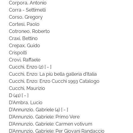
Corpora, Antonio
Corra - Settimelli
Corso, Gregory
Cortesi, Paolo
Cotroneo, Roberto
Craxi, Bettino
Crepax, Guido
Crispolti
Crovi, Raffaele
Cucchi, Enzo
(2)
[ - ]
Cucchi, Enzo: La più bella galleria d’Italia
Cucchi, Enzo: Enzo Cucchi 1993 Catalogo
Cucchi, Maurizio
D
(41)
[ - ]
D'Ambra, Lucio
D'Annunzio, Gabriele
(4)
[ - ]
D’Annunzio, Gabriele: Primo Vere
D’Annunzio, Gabriele: Carmen votivum
D’Annunzio, Gabriele: Per Giovani Randaccio