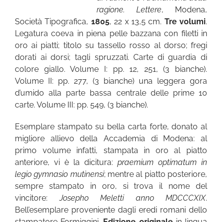
ragione. Lettere
, Modena,
Società Tipografica,
1805
, 22 x 13,5 cm.
Tre volumi
.
Legatura coeva in piena pelle bazzana con filetti in
oro ai piatti; titolo su tassello rosso al dorso; fregi
dorati ai dorsi; tagli spruzzati. Carte di guardia di
colore giallo. Volume I: pp. 12, 251, (3 bianche).
Volume II: pp. 277, (3 bianche) una leggera gora
d’umido alla parte bassa centrale delle prime 10
carte. Volume III: pp. 549, (3 bianche).
Esemplare stampato su bella carta forte, donato al
migliore allievo della Accademia di Modena: al
primo volume infatti, stampata in oro al piatto
anteriore, vi è la dicitura:
praemium optimatum in
legio gymnasio mutinensi
; mentre al piatto posteriore,
sempre stampato in oro, si trova il nome del
vincitore:
Josepho Meletti anno MDCCCXIX
.
Bell’esemplare proveniente dagli eredi romani dello
stampatore Formiggini.
Edizione originale
in lingua