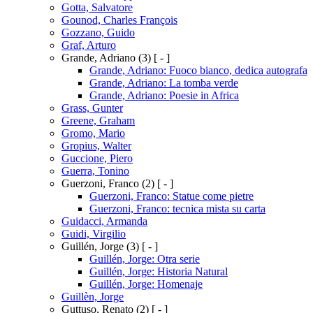
Gotta, Salvatore
Gounod, Charles François
Gozzano, Guido
Graf, Arturo
Grande, Adriano
(3)
[ - ]
Grande, Adriano: Fuoco bianco, dedica autografa
Grande, Adriano: La tomba verde
Grande, Adriano: Poesie in Africa
Grass, Gunter
Greene, Graham
Gromo, Mario
Gropius, Walter
Guccione, Piero
Guerra, Tonino
Guerzoni, Franco
(2)
[ - ]
Guerzoni, Franco: Statue come pietre
Guerzoni, Franco: tecnica mista su carta
Guidacci, Armanda
Guidi, Virgilio
Guillén, Jorge
(3)
[ - ]
Guillén, Jorge: Otra serie
Guillén, Jorge: Historia Natural
Guillén, Jorge: Homenaje
Guillèn, Jorge
Guttuso, Renato
(2)
[ - ]