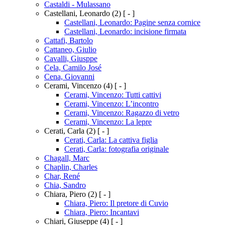
Castaldi - Mulassano
Castellani, Leonardo
(2)
[ - ]
Castellani, Leonardo: Pagine senza cornice
Castellani, Leonardo: incisione firmata
Cattafi, Bartolo
Cattaneo, Giulio
Cavalli, Giusppe
Cela, Camilo José
Cena, Giovanni
Cerami, Vincenzo
(4)
[ - ]
Cerami, Vincenzo: Tutti cattivi
Cerami, Vincenzo: L’incontro
Cerami, Vincenzo: Ragazzo di vetro
Cerami, Vincenzo: La lepre
Cerati, Carla
(2)
[ - ]
Cerati, Carla: La cattiva figlia
Cerati, Carla: fotografia originale
Chagall, Marc
Chaplin, Charles
Char, René
Chia, Sandro
Chiara, Piero
(2)
[ - ]
Chiara, Piero: Il pretore di Cuvio
Chiara, Piero: Incantavi
Chiari, Giuseppe
(4)
[ - ]