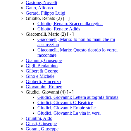
Gastone, Novelli
Gatto, Alfonso
Gerard, Filippo Luigi
Ghiotto, Renato
(2)
[ - ]
Ghiotto, Renato: Scacco alla regina
Ghiotto, Renato: Adiòs
Giacomelli, Mario
(2)
[ - ]
Giacomelli, Mario: Io non ho mani che mi
accarezzino
Giacomelli, Mario: Questo ricordo lo vorrei
raccontare
Giannini, Giuseppe
Gigli, Beniamino
Gilbert & George
Gino e Michele
Gioberti, Vincenzo
Giovannini, Romeo
Giudici, Giovanni
(4)
[ - ]
Giudici, Giovanni: Lettera autografa firmata
Giudici, Giovanni: O Beatrice
Giudici, Giovanni: Empie stelle
Giudici, Giovanni: La vita in versi
Giuntini, Aldo
Giusti, Giuseppe
Gorani, Giuseppe