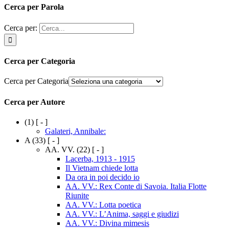
Cerca per Parola
Cerca per:
Cerca per Categoria
Cerca per Categoria
Cerca per Autore
(1)
[ - ]
Galateri, Annibale:
A
(33)
[ - ]
AA. VV.
(22)
[ - ]
Lacerba, 1913 - 1915
Il Vietnam chiede lotta
Da ora in poi decido io
AA. VV.: Rex Conte di Savoia. Italia Flotte
Riunite
AA. VV.: Lotta poetica
AA. VV.: L’Anima, saggi e giudizi
AA. VV.: Divina mimesis