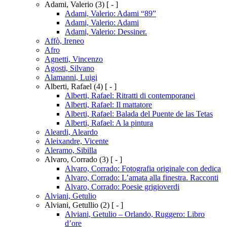
Adami, Valerio
(3)
[ - ]
Adami, Valerio: Adami “89”
Adami, Valerio: Adami
Adami, Valerio: Dessiner.
Affò, Ireneo
Afro
Agnetti, Vincenzo
Agosti, Silvano
Alamanni, Luigi
Alberti, Rafael
(4)
[ - ]
Alberti, Rafael: Ritratti di contemporanei
Alberti, Rafael: Il mattatore
Alberti, Rafael: Balada del Puente de las Tetas
Alberti, Rafael: A la pintura
Aleardi, Aleardo
Aleixandre, Vicente
Aleramo, Sibilla
Alvaro, Corrado
(3)
[ - ]
Alvaro, Corrado: Fotografia originale con dedica
Alvaro, Corrado: L’amata alla finestra. Racconti
Alvaro, Corrado: Poesie grigioverdi
Alviani, Getulio
Alviani, Getullio
(2)
[ - ]
Alviani, Getulio – Orlando, Ruggero: Libro
d’ore