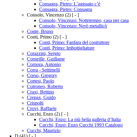
Consagra, Pietro: L’agguato c’è
Consagra, Pietro: Consagra
Consolo, Vincenzo
(2)
[ - ]
Consolo, Vincenzo: Nottetempo, casa per casa
Consolo, Vincenzo: Nerò metallicò
Conte, Bruno
Conti, Primo
(2)
[ - ]
Conti, Primo: Fanfara del costruttore
Conti, Primo: Imbottigliature
Corazzini, Sergio
Corneille, Guillame
Corpora, Antonio
Corra - Settimelli
Corso, Gregory
Cortesi, Paolo
Cotroneo, Roberto
Craxi, Bettino
Crepax, Guido
Crispolti
Crovi, Raffaele
Cucchi, Enzo
(2)
[ - ]
Cucchi, Enzo: La più bella galleria d’Italia
Cucchi, Enzo: Enzo Cucchi 1993 Catalogo
Cucchi, Maurizio
D
(41)
[ - ]