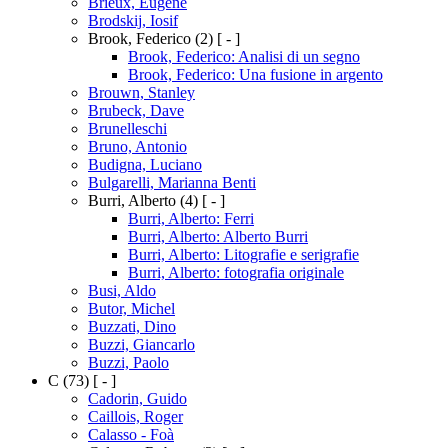
Brieux, Eugène
Brodskij, Iosif
Brook, Federico
(2)
[ - ]
Brook, Federico: Analisi di un segno
Brook, Federico: Una fusione in argento
Brouwn, Stanley
Brubeck, Dave
Brunelleschi
Bruno, Antonio
Budigna, Luciano
Bulgarelli, Marianna Benti
Burri, Alberto
(4)
[ - ]
Burri, Alberto: Ferri
Burri, Alberto: Alberto Burri
Burri, Alberto: Litografie e serigrafie
Burri, Alberto: fotografia originale
Busi, Aldo
Butor, Michel
Buzzati, Dino
Buzzi, Giancarlo
Buzzi, Paolo
C
(73)
[ - ]
Cadorin, Guido
Caillois, Roger
Calasso - Foà