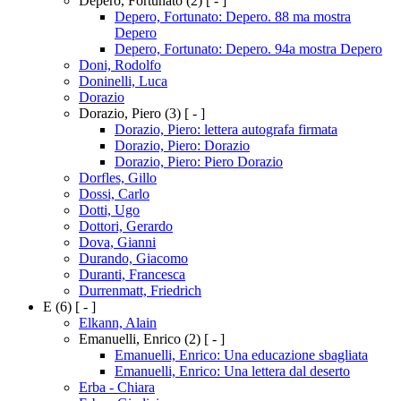
Depero, Fortunato
(2)
[ - ]
Depero, Fortunato: Depero. 88 ma mostra
Depero
Depero, Fortunato: Depero. 94a mostra Depero
Doni, Rodolfo
Doninelli, Luca
Dorazio
Dorazio, Piero
(3)
[ - ]
Dorazio, Piero: lettera autografa firmata
Dorazio, Piero: Dorazio
Dorazio, Piero: Piero Dorazio
Dorfles, Gillo
Dossi, Carlo
Dotti, Ugo
Dottori, Gerardo
Dova, Gianni
Durando, Giacomo
Duranti, Francesca
Durrenmatt, Friedrich
E
(6)
[ - ]
Elkann, Alain
Emanuelli, Enrico
(2)
[ - ]
Emanuelli, Enrico: Una educazione sbagliata
Emanuelli, Enrico: Una lettera dal deserto
Erba - Chiara