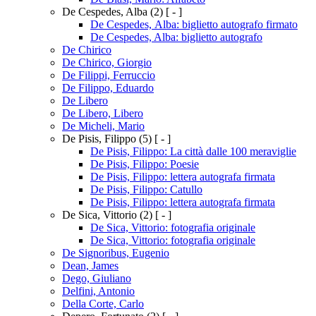
De Cespedes, Alba
(2)
[ - ]
De Cespedes, Alba: biglietto autografo firmato
De Cespedes, Alba: biglietto autografo
De Chirico
De Chirico, Giorgio
De Filippi, Ferruccio
De Filippo, Eduardo
De Libero
De Libero, Libero
De Micheli, Mario
De Pisis, Filippo
(5)
[ - ]
De Pisis, Filippo: La città dalle 100 meraviglie
De Pisis, Filippo: Poesie
De Pisis, Filippo: lettera autografa firmata
De Pisis, Filippo: Catullo
De Pisis, Filippo: lettera autografa firmata
De Sica, Vittorio
(2)
[ - ]
De Sica, Vittorio: fotografia originale
De Sica, Vittorio: fotografia originale
De Signoribus, Eugenio
Dean, James
Dego, Giuliano
Delfini, Antonio
Della Corte, Carlo