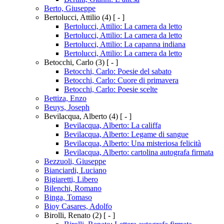
Berto, Giuseppe
Bertolucci, Attilio
(4)
[ - ]
Bertolucci, Attilio: La camera da letto
Bertolucci, Attilio: La camera da letto
Bertolucci, Attilio: La capanna indiana
Bertolucci, Attilio: La camera da letto
Betocchi, Carlo
(3)
[ - ]
Betocchi, Carlo: Poesie del sabato
Betocchi, Carlo: Cuore di primavera
Betocchi, Carlo: Poesie scelte
Bettiza, Enzo
Beuys, Joseph
Bevilacqua, Alberto
(4)
[ - ]
Bevilacqua, Alberto: La califfa
Bevilacqua, Alberto: Legame di sangue
Bevilacqua, Alberto: Una misteriosa felicità
Bevilacqua, Alberto: cartolina autografa firmata
Bezzuoli, Giuseppe
Bianciardi, Luciano
Bigiaretti, Libero
Bilenchi, Romano
Binga, Tomaso
Bioy Casares, Adolfo
Birolli, Renato
(2)
[ - ]