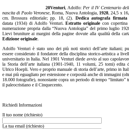
20Venturi
, Adolfo:
Per il IV Centenario del
nascita di Paolo Veronese
, Roma, Nuova Antologia,
1928
, 24,5 x 16
cm. Brossura editoriale; pp. 18, (2).
Dedica autografa firmata
datata (1934) di Adolfo Venturi.
Estratto originale
con copertina
numerazione propria dalla “Nuova Antologia” del primo luglio 192
Lievi bruniture ai margini della pagine dovute alla qualità della cart
Edizione originale
.
Adolfo Venturi è stato uno dei più noti storici dell’arte italiani; p
essere considerato il fondatore della disciplina storico-artistica a livel
universitario in Italia. Nel 1901 Venturi diede avvio al suo capolavor
la Storia dell’arte italiana (1901-1940, 11 volumi, 25 tomi) edita 
Ulrico Hoepli. Vero e proprio manuale di storia dell’arte, primo in Ital
e mai più eguagliato per estensione e corposità anche di immagini (olt
18.000 fotografie), nonostante copra un periodo di tempo “limitato” t
il paleocristiano e il Cinquecento.
Richiedi Informazioni
Il tuo nome (richiesto)
La tua email (richiesto)