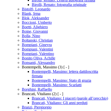
Birolli, Renato: Lettera autografa firmata
Birolli, Renato: fotografia originale
Bistolfi, Leonardo
Blank, Irma
Blok, Aleksander
Boccioni, Umberto
Boetti, Alighiero
Boine, Giovanni
Bolla, Nino
Boltanski, Christian
Bompiani, Ginevra
Bompiani, Valentini
Bompiani, Valentino
Bonito Oliva, Achille
Bonsanti, Alessandro
Bontempelli, Massimo
(3)
[ - ]
Bontempelli, Massimo: lettera dattiloscritta
firmata
Bontempelli, Massimo: Stato di grazia
Bontempelli, Massimo: Scarlatti
Borghini, Raffaello
Brancati, Vitaliano
(2)
[ - ]
Brancati, Vitaliano: I piaceri (parole all’orecchio)
Brancati, Vitaliano: Gli anni perduti
Branzi, Piergiorgio