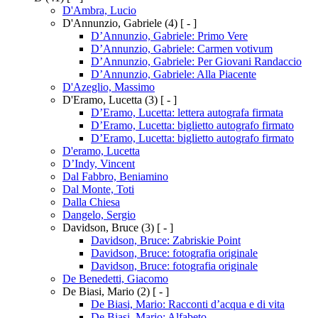
D'Ambra, Lucio
D'Annunzio, Gabriele
(4)
[ - ]
D’Annunzio, Gabriele: Primo Vere
D’Annunzio, Gabriele: Carmen votivum
D’Annunzio, Gabriele: Per Giovani Randaccio
D’Annunzio, Gabriele: Alla Piacente
D'Azeglio, Massimo
D'Eramo, Lucetta
(3)
[ - ]
D’Eramo, Lucetta: lettera autografa firmata
D’Eramo, Lucetta: biglietto autografo firmato
D’Eramo, Lucetta: biglietto autografo firmato
D'eramo, Lucetta
D’Indy, Vincent
Dal Fabbro, Beniamino
Dal Monte, Toti
Dalla Chiesa
Dangelo, Sergio
Davidson, Bruce
(3)
[ - ]
Davidson, Bruce: Zabriskie Point
Davidson, Bruce: fotografia originale
Davidson, Bruce: fotografia originale
De Benedetti, Giacomo
De Biasi, Mario
(2)
[ - ]
De Biasi, Mario: Racconti d’acqua e di vita
De Biasi, Mario: Alfabeto