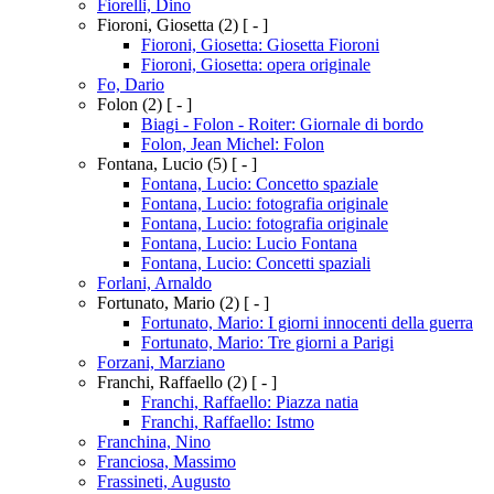
Fiorelli, Dino
Fioroni, Giosetta
(2)
[ - ]
Fioroni, Giosetta: Giosetta Fioroni
Fioroni, Giosetta: opera originale
Fo, Dario
Folon
(2)
[ - ]
Biagi - Folon - Roiter: Giornale di bordo
Folon, Jean Michel: Folon
Fontana, Lucio
(5)
[ - ]
Fontana, Lucio: Concetto spaziale
Fontana, Lucio: fotografia originale
Fontana, Lucio: fotografia originale
Fontana, Lucio: Lucio Fontana
Fontana, Lucio: Concetti spaziali
Forlani, Arnaldo
Fortunato, Mario
(2)
[ - ]
Fortunato, Mario: I giorni innocenti della guerra
Fortunato, Mario: Tre giorni a Parigi
Forzani, Marziano
Franchi, Raffaello
(2)
[ - ]
Franchi, Raffaello: Piazza natia
Franchi, Raffaello: Istmo
Franchina, Nino
Franciosa, Massimo
Frassineti, Augusto