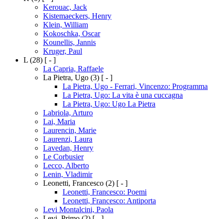
Kerouac, Jack
Kistemaeckers, Henry
Klein, William
Kokoschka, Oscar
Kounellis, Jannis
Kruger, Paul
L
(28)
[ - ]
La Capria, Raffaele
La Pietra, Ugo
(3)
[ - ]
La Pietra, Ugo - Ferrari, Vincenzo: Programma
La Pietra, Ugo: La vita è una cuccagna
La Pietra, Ugo: Ugo La Pietra
Labriola, Arturo
Lai, Maria
Laurencin, Marie
Laurenzi, Laura
Lavedan, Henry
Le Corbusier
Lecco, Alberto
Lenin, Vladimir
Leonetti, Francesco
(2)
[ - ]
Leonetti, Francesco: Poemi
Leonetti, Francesco: Antiporta
Levi Montalcini, Paola
Levi, Primo
(2)
[ - ]