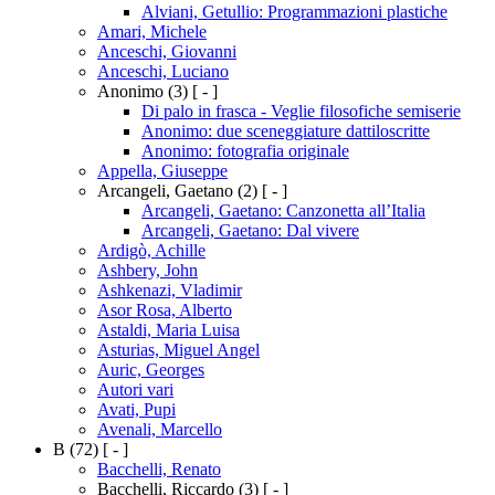
Alviani, Getullio: Programmazioni plastiche
Amari, Michele
Anceschi, Giovanni
Anceschi, Luciano
Anonimo
(3)
[ - ]
Di palo in frasca - Veglie filosofiche semiserie
Anonimo: due sceneggiature dattiloscritte
Anonimo: fotografia originale
Appella, Giuseppe
Arcangeli, Gaetano
(2)
[ - ]
Arcangeli, Gaetano: Canzonetta all’Italia
Arcangeli, Gaetano: Dal vivere
Ardigò, Achille
Ashbery, John
Ashkenazi, Vladimir
Asor Rosa, Alberto
Astaldi, Maria Luisa
Asturias, Miguel Angel
Auric, Georges
Autori vari
Avati, Pupi
Avenali, Marcello
B
(72)
[ - ]
Bacchelli, Renato
Bacchelli, Riccardo
(3)
[ - ]