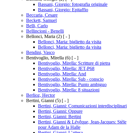
Bassani, Giorgio: fotografia originale
Bassani, Giorgio: Epitaffio
Beccaria, Cesare
Beckett, Samuel
Belli, Carlo
Bellincioni - Benelli
Bellonci, Maria
(2)
[ - ]
Bellonci, Maria: biglietto da visita
Bellonci, Maria: biglietto da visita
Bendini, Vasco
Bentivoglio, Mirella
(6)
[ - ]
Bentivoglio, Mirella: Scritture di pietra
Bentivoglio, Mirella: JET-P68
Bentivoglio, Mirella: And
Bentivoglio, Mirella: Sub - conscio
Bentivoglio, Mirella: Punto ambiguo
Bentivoglio, Mirella: 8 situazioni
Berlioz, Hector
Bertini, Gianni
(5)
[ - ]
Bertini, Gianni: Comunicazioni interdisciplinari
Bertini, Gianni: Oppure
Bertini, Gianni: Bertini
Bertini, Gianni & Lévêque, Jean-Jacques: Stèle
pour Adam de la Halle
Bertini, Gianni: L’attesa