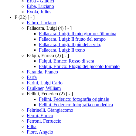
Erba - Giudici
Erba, Luciano
Evola, Julius
F
(32)
[ - ]
Fabro, Luciano
Fallacara, Luigi
(4)
[ - ]
Fallacara, Luigi: Il mio giorno s’illumina
Fallacara, Luigi: Il frutto del tempo
Fallacara, Luigi: Il più della vita,
Fallacara, Luigi: Il treno
Falqui, Enrico
(2)
[ - ]
Falqui, Enrico: Rosso di sera
Falqui, Enrico: Elogio del piccolo formato
Faranda, Franco
Farfa
Farini, Luigi Carlo
Faulkner, William
Fellini, Federico
(2)
[ - ]
Fellini, Federico: fotografia originale
Fellini, Federico: fotografia con dedica
Feltrinelli, Giangiacomo
Fermi, Enrico
Ferroni, Ferruccio
Fillia
Fiore, Angelo