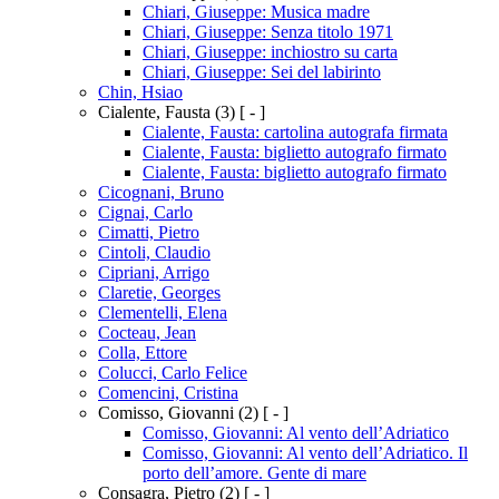
Chiari, Giuseppe: Musica madre
Chiari, Giuseppe: Senza titolo 1971
Chiari, Giuseppe: inchiostro su carta
Chiari, Giuseppe: Sei del labirinto
Chin, Hsiao
Cialente, Fausta
(3)
[ - ]
Cialente, Fausta: cartolina autografa firmata
Cialente, Fausta: biglietto autografo firmato
Cialente, Fausta: biglietto autografo firmato
Cicognani, Bruno
Cignai, Carlo
Cimatti, Pietro
Cintoli, Claudio
Cipriani, Arrigo
Claretie, Georges
Clementelli, Elena
Cocteau, Jean
Colla, Ettore
Colucci, Carlo Felice
Comencini, Cristina
Comisso, Giovanni
(2)
[ - ]
Comisso, Giovanni: Al vento dell’Adriatico
Comisso, Giovanni: Al vento dell’Adriatico. Il
porto dell’amore. Gente di mare
Consagra, Pietro
(2)
[ - ]