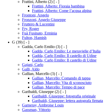
Frattini, Alberto
(2)
[ - ]
Frattini, Alberto: Fioraia bambina
Frattini, Alberto: Come l’acqua alpina
Frontoni, Angelo
Fronzoni, Angelo Giuseppe
Fruttero & Lucentini
Fry, Roger
Fuà Fusinato, Erminia
Fulton, Hamish
G
(39)
[ - ]
Gadda, Carlo Emilio
(3)
[ - ]
Gadda, Carlo Emilio: Le meraviglie d’Italia
Gadda, Carlo Emilio: Il castello di Udine
Gadda, Carlo Emilio: Il castello di Udine
Gajani, Carlo
Galli, Aldo
Gallian, Marcello
(3)
[ - ]
Gallian, Marcello: Comando di tappa
Gallian, Marcello: Vita di sconosciuto
Gallian, Marcello: Tempo di pace
Garibaldi, Giuseppe
(2)
[ - ]
Garibaldi, Giuseppe: fotografia originale
Garibaldi, Giuseppe: lettera autografa firmata
Garneray, Ambroise Louis
Gassman, Vittorio