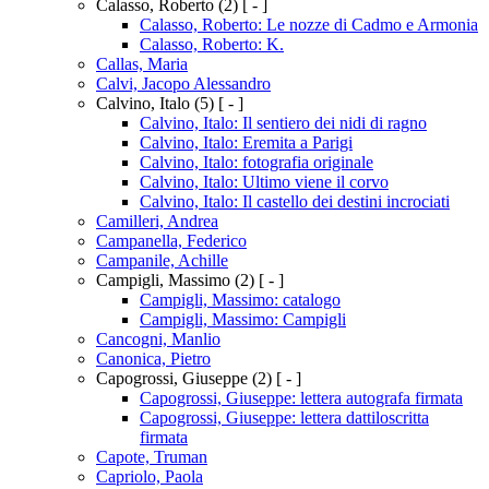
Calasso, Roberto
(2)
[ - ]
Calasso, Roberto: Le nozze di Cadmo e Armonia
Calasso, Roberto: K.
Callas, Maria
Calvi, Jacopo Alessandro
Calvino, Italo
(5)
[ - ]
Calvino, Italo: Il sentiero dei nidi di ragno
Calvino, Italo: Eremita a Parigi
Calvino, Italo: fotografia originale
Calvino, Italo: Ultimo viene il corvo
Calvino, Italo: Il castello dei destini incrociati
Camilleri, Andrea
Campanella, Federico
Campanile, Achille
Campigli, Massimo
(2)
[ - ]
Campigli, Massimo: catalogo
Campigli, Massimo: Campigli
Cancogni, Manlio
Canonica, Pietro
Capogrossi, Giuseppe
(2)
[ - ]
Capogrossi, Giuseppe: lettera autografa firmata
Capogrossi, Giuseppe: lettera dattiloscritta
firmata
Capote, Truman
Capriolo, Paola