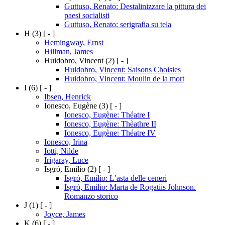
Guttuso, Renato: Destalinizzare la pittura dei
paesi socialisti
Guttuso, Renato: serigrafia su tela
H
(3)
[ - ]
Hemingway, Ernst
Hillman, James
Huidobro, Vincent
(2)
[ - ]
Huidobro, Vincent: Saisons Choisies
Huidobro, Vincent: Moulin de la mort
I
(6)
[ - ]
Ibsen, Henrick
Ionesco, Eugène
(3)
[ - ]
Ionesco, Eugène: Théatre I
Ionesco, Eugène: Thèathre II
Ionesco, Eugène: Théatre IV
Ionesco, Irina
Iotti, Nilde
Irigaray, Luce
Isgrò, Emilio
(2)
[ - ]
Isgrò, Emilio: L’asta delle ceneri
Isgrò, Emilio: Marta de Rogatiis Johnson.
Romanzo storico
J
(1)
[ - ]
Joyce, James
K
(6)
[ - ]