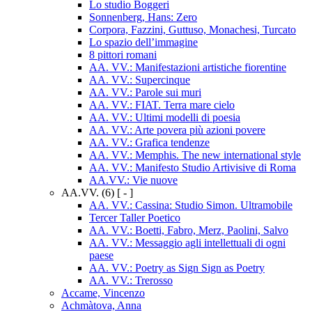
Lo studio Boggeri
Sonnenberg, Hans: Zero
Corpora, Fazzini, Guttuso, Monachesi, Turcato
Lo spazio dell’immagine
8 pittori romani
AA. VV.: Manifestazioni artistiche fiorentine
AA. VV.: Supercinque
AA. VV.: Parole sui muri
AA. VV.: FIAT. Terra mare cielo
AA. VV.: Ultimi modelli di poesia
AA. VV.: Arte povera più azioni povere
AA. VV.: Grafica tendenze
AA. VV.: Memphis. The new international style
AA. VV.: Manifesto Studio Artivisive di Roma
AA.VV.: Vie nuove
AA.VV.
(6)
[ - ]
AA. VV.: Cassina: Studio Simon. Ultramobile
Tercer Taller Poetico
AA. VV.: Boetti, Fabro, Merz, Paolini, Salvo
AA. VV.: Messaggio agli intellettuali di ogni
paese
AA. VV.: Poetry as Sign Sign as Poetry
AA. VV.: Trerosso
Accame, Vincenzo
Achmàtova, Anna