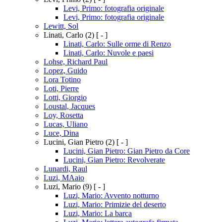
Levi, Primo: fotografia originale
Levi, Primo: fotografia originale
Lewitt, Sol
Linati, Carlo
(2)
[ - ]
Linati, Carlo: Sulle orme di Renzo
Linati, Carlo: Nuvole e paesi
Lohse, Richard Paul
Lopez, Guido
Lora Totino
Loti, Pierre
Lotti, Giorgio
Loustal, Jacques
Loy, Rosetta
Lucas, Uliano
Luce, Dina
Lucini, Gian Pietro
(2)
[ - ]
Lucini, Gian Pietro: Gian Pietro da Core
Lucini, Gian Pietro: Revolverate
Lunardi, Raul
Luzi, MAaio
Luzi, Mario
(9)
[ - ]
Luzi, Mario: Avvento notturno
Luzi, Mario: Primizie del deserto
Luzi, Mario: La barca