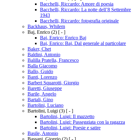
Bacchelli, Riccardo: Amore di poesia
Bacchelli, Riccardo: La notte dell’8 Settembre
1943
Bacchelli, Riccardo: fotografia originale
Backhaus, Whilem
Baj, Enrico
(2)
[ - ]
Baj, Enrico: Enrico Baj
Baj, Enrico: Baj. Dal generale al particolare
Baker, Chet
Baldini, Antonio
Balilla Pratella, Francesco
Balla Giacomo
Ballo, Guido
Banti, Lorenzo
Barberi Squarotti, Giorgio
Baretti, Giuseppe
Barile, Angelo
Bartali, Gino
Bartolini, Luciano
Bartolini, Luigi
(3)
[ - ]
Bartolini, Luigi: Il mazzetto
Bartolini, Luigi: Passeggiata con la ragazza
Bartolini, Luigi: Poesie e satire
Basile, Antonio
Bassani, Giorgio
(2)
[ - ]