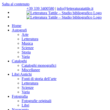
Salta al contenuto
+39 339 3400580
|
info@letteraturatattile.it
Home
Autografi
Arte
Letteratura
Musica
Scienze
Storia
Varia
Cataloghi
Cataloghi monografici
Miscellanee
Libri Antichi
Fonti di storia dell’arte
Letteratura
Scienze
Varia
Fotografia
Fotografie originali
Libri
Novecento