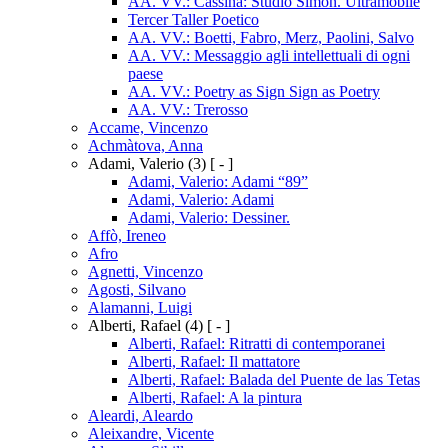
AA. VV.: Cassina: Studio Simon. Ultramobile
Tercer Taller Poetico
AA. VV.: Boetti, Fabro, Merz, Paolini, Salvo
AA. VV.: Messaggio agli intellettuali di ogni
paese
AA. VV.: Poetry as Sign Sign as Poetry
AA. VV.: Trerosso
Accame, Vincenzo
Achmàtova, Anna
Adami, Valerio
(3)
[ - ]
Adami, Valerio: Adami “89”
Adami, Valerio: Adami
Adami, Valerio: Dessiner.
Affò, Ireneo
Afro
Agnetti, Vincenzo
Agosti, Silvano
Alamanni, Luigi
Alberti, Rafael
(4)
[ - ]
Alberti, Rafael: Ritratti di contemporanei
Alberti, Rafael: Il mattatore
Alberti, Rafael: Balada del Puente de las Tetas
Alberti, Rafael: A la pintura
Aleardi, Aleardo
Aleixandre, Vicente