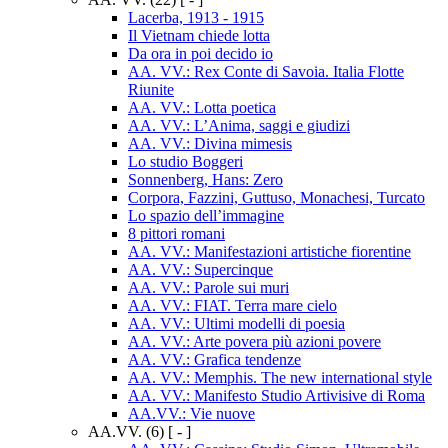
Lacerba, 1913 - 1915
Il Vietnam chiede lotta
Da ora in poi decido io
AA. VV.: Rex Conte di Savoia. Italia Flotte
Riunite
AA. VV.: Lotta poetica
AA. VV.: L’Anima, saggi e giudizi
AA. VV.: Divina mimesis
Lo studio Boggeri
Sonnenberg, Hans: Zero
Corpora, Fazzini, Guttuso, Monachesi, Turcato
Lo spazio dell’immagine
8 pittori romani
AA. VV.: Manifestazioni artistiche fiorentine
AA. VV.: Supercinque
AA. VV.: Parole sui muri
AA. VV.: FIAT. Terra mare cielo
AA. VV.: Ultimi modelli di poesia
AA. VV.: Arte povera più azioni povere
AA. VV.: Grafica tendenze
AA. VV.: Memphis. The new international style
AA. VV.: Manifesto Studio Artivisive di Roma
AA.VV.: Vie nuove
AA.VV.
(6)
[ - ]