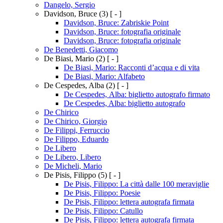
Dangelo, Sergio
Davidson, Bruce
(3)
[ - ]
Davidson, Bruce: Zabriskie Point
Davidson, Bruce: fotografia originale
Davidson, Bruce: fotografia originale
De Benedetti, Giacomo
De Biasi, Mario
(2)
[ - ]
De Biasi, Mario: Racconti d’acqua e di vita
De Biasi, Mario: Alfabeto
De Cespedes, Alba
(2)
[ - ]
De Cespedes, Alba: biglietto autografo firmato
De Cespedes, Alba: biglietto autografo
De Chirico
De Chirico, Giorgio
De Filippi, Ferruccio
De Filippo, Eduardo
De Libero
De Libero, Libero
De Micheli, Mario
De Pisis, Filippo
(5)
[ - ]
De Pisis, Filippo: La città dalle 100 meraviglie
De Pisis, Filippo: Poesie
De Pisis, Filippo: lettera autografa firmata
De Pisis, Filippo: Catullo
De Pisis, Filippo: lettera autografa firmata