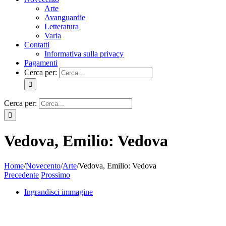
Arte
Avanguardie
Letteratura
Varia
Contatti
Informativa sulla privacy
Pagamenti
Cerca per:
Cerca per:
Vedova, Emilio: Vedova
Home
/
Novecento
/
Arte
/
Vedova, Emilio: Vedova
Precedente
Prossimo
Ingrandisci immagine