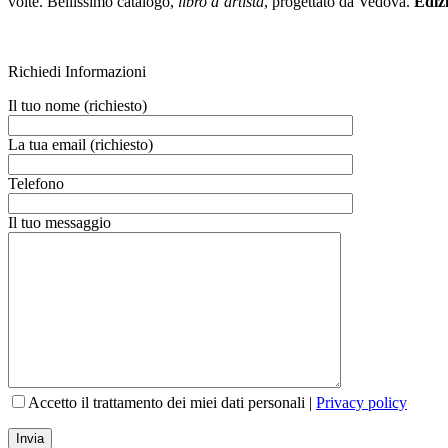
volte. Bellissimo catalogo,
libro d’artista
, progettato da Vedova.
Edizi
Richiedi Informazioni
Il tuo nome (richiesto)
La tua email (richiesto)
Telefono
Il tuo messaggio
Accetto il trattamento dei miei dati personali |
Privacy policy