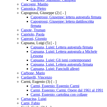
Cancogni, Manlio
Canonica, Pietro
Capogrossi, Giuseppe
(2)
[ - ]
Capogrossi, Giuseppe: lettera autografa firmata
Capogrossi, Giuseppe: lettera dattiloscritta
firmata
Capote, Truman
Capriolo, Paola
Caproni, Giorgio
Capuana, Luigi
(5)
[ - ]
Capuana, Luigi: Lettera autografa firmata
Capuana, Luigi: Lettera autografa a Michele
Lessona
Capuana, Luigi: Gli ismi contemporanei
Capuana, Luigi. Lettera autografa firmata
Capuana, Luigi: Fanciulli allegri
Carbone, Mario
Cardarelli, Vincenzo
Carmi, Eugenio
(3)
[ - ]
Carmi, Eugenio: Eugenio Carmi
Carmi, Eugenio: Carmi. Opere dal 1961 al 1991
Carmi, Eugenio: cartolina con collage
Carnacina, Luigi
Carpi, Fabio