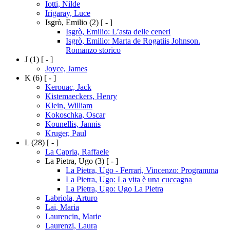
Iotti, Nilde
Irigaray, Luce
Isgrò, Emilio
(2)
[ - ]
Isgrò, Emilio: L’asta delle ceneri
Isgrò, Emilio: Marta de Rogatiis Johnson.
Romanzo storico
J
(1)
[ - ]
Joyce, James
K
(6)
[ - ]
Kerouac, Jack
Kistemaeckers, Henry
Klein, William
Kokoschka, Oscar
Kounellis, Jannis
Kruger, Paul
L
(28)
[ - ]
La Capria, Raffaele
La Pietra, Ugo
(3)
[ - ]
La Pietra, Ugo - Ferrari, Vincenzo: Programma
La Pietra, Ugo: La vita è una cuccagna
La Pietra, Ugo: Ugo La Pietra
Labriola, Arturo
Lai, Maria
Laurencin, Marie
Laurenzi, Laura