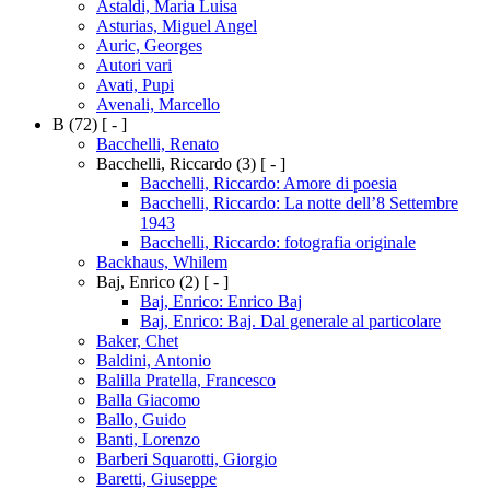
Astaldi, Maria Luisa
Asturias, Miguel Angel
Auric, Georges
Autori vari
Avati, Pupi
Avenali, Marcello
B
(72)
[ - ]
Bacchelli, Renato
Bacchelli, Riccardo
(3)
[ - ]
Bacchelli, Riccardo: Amore di poesia
Bacchelli, Riccardo: La notte dell’8 Settembre
1943
Bacchelli, Riccardo: fotografia originale
Backhaus, Whilem
Baj, Enrico
(2)
[ - ]
Baj, Enrico: Enrico Baj
Baj, Enrico: Baj. Dal generale al particolare
Baker, Chet
Baldini, Antonio
Balilla Pratella, Francesco
Balla Giacomo
Ballo, Guido
Banti, Lorenzo
Barberi Squarotti, Giorgio
Baretti, Giuseppe