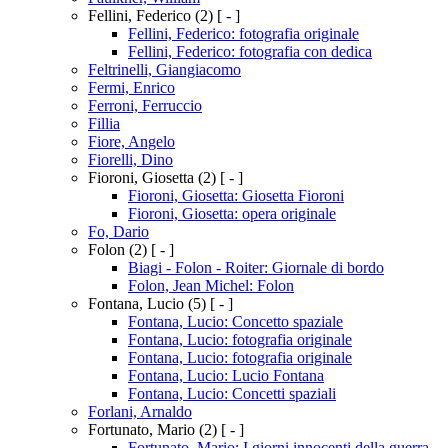
Fellini, Federico
(2)
[ - ]
Fellini, Federico: fotografia originale
Fellini, Federico: fotografia con dedica
Feltrinelli, Giangiacomo
Fermi, Enrico
Ferroni, Ferruccio
Fillia
Fiore, Angelo
Fiorelli, Dino
Fioroni, Giosetta
(2)
[ - ]
Fioroni, Giosetta: Giosetta Fioroni
Fioroni, Giosetta: opera originale
Fo, Dario
Folon
(2)
[ - ]
Biagi - Folon - Roiter: Giornale di bordo
Folon, Jean Michel: Folon
Fontana, Lucio
(5)
[ - ]
Fontana, Lucio: Concetto spaziale
Fontana, Lucio: fotografia originale
Fontana, Lucio: fotografia originale
Fontana, Lucio: Lucio Fontana
Fontana, Lucio: Concetti spaziali
Forlani, Arnaldo
Fortunato, Mario
(2)
[ - ]
Fortunato, Mario: I giorni innocenti della guerra