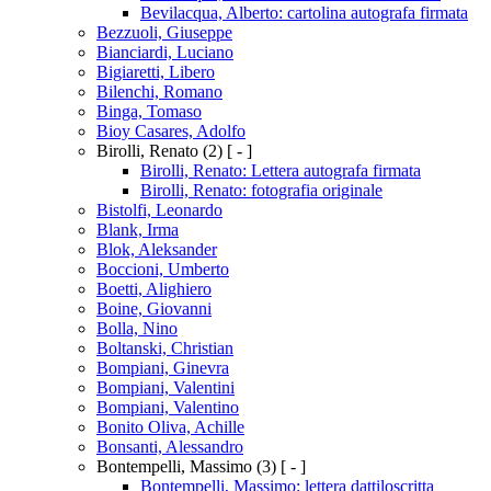
Bevilacqua, Alberto: cartolina autografa firmata
Bezzuoli, Giuseppe
Bianciardi, Luciano
Bigiaretti, Libero
Bilenchi, Romano
Binga, Tomaso
Bioy Casares, Adolfo
Birolli, Renato
(2)
[ - ]
Birolli, Renato: Lettera autografa firmata
Birolli, Renato: fotografia originale
Bistolfi, Leonardo
Blank, Irma
Blok, Aleksander
Boccioni, Umberto
Boetti, Alighiero
Boine, Giovanni
Bolla, Nino
Boltanski, Christian
Bompiani, Ginevra
Bompiani, Valentini
Bompiani, Valentino
Bonito Oliva, Achille
Bonsanti, Alessandro
Bontempelli, Massimo
(3)
[ - ]
Bontempelli, Massimo: lettera dattiloscritta