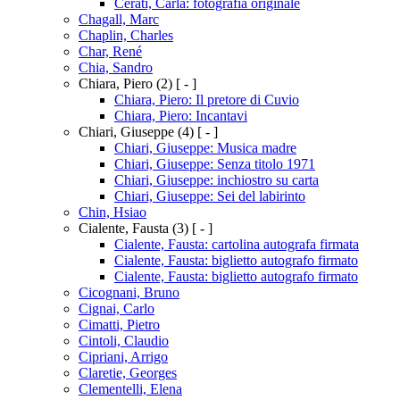
Cerati, Carla: fotografia originale
Chagall, Marc
Chaplin, Charles
Char, René
Chia, Sandro
Chiara, Piero
(2)
[ - ]
Chiara, Piero: Il pretore di Cuvio
Chiara, Piero: Incantavi
Chiari, Giuseppe
(4)
[ - ]
Chiari, Giuseppe: Musica madre
Chiari, Giuseppe: Senza titolo 1971
Chiari, Giuseppe: inchiostro su carta
Chiari, Giuseppe: Sei del labirinto
Chin, Hsiao
Cialente, Fausta
(3)
[ - ]
Cialente, Fausta: cartolina autografa firmata
Cialente, Fausta: biglietto autografo firmato
Cialente, Fausta: biglietto autografo firmato
Cicognani, Bruno
Cignai, Carlo
Cimatti, Pietro
Cintoli, Claudio
Cipriani, Arrigo
Claretie, Georges
Clementelli, Elena