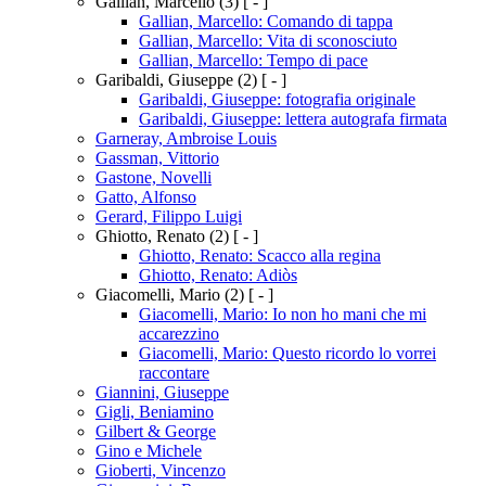
Gallian, Marcello
(3)
[ - ]
Gallian, Marcello: Comando di tappa
Gallian, Marcello: Vita di sconosciuto
Gallian, Marcello: Tempo di pace
Garibaldi, Giuseppe
(2)
[ - ]
Garibaldi, Giuseppe: fotografia originale
Garibaldi, Giuseppe: lettera autografa firmata
Garneray, Ambroise Louis
Gassman, Vittorio
Gastone, Novelli
Gatto, Alfonso
Gerard, Filippo Luigi
Ghiotto, Renato
(2)
[ - ]
Ghiotto, Renato: Scacco alla regina
Ghiotto, Renato: Adiòs
Giacomelli, Mario
(2)
[ - ]
Giacomelli, Mario: Io non ho mani che mi
accarezzino
Giacomelli, Mario: Questo ricordo lo vorrei
raccontare
Giannini, Giuseppe
Gigli, Beniamino
Gilbert & George
Gino e Michele
Gioberti, Vincenzo