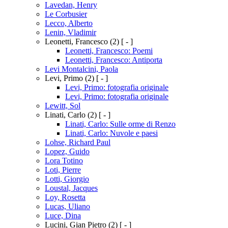
Lavedan, Henry
Le Corbusier
Lecco, Alberto
Lenin, Vladimir
Leonetti, Francesco
(2)
[ - ]
Leonetti, Francesco: Poemi
Leonetti, Francesco: Antiporta
Levi Montalcini, Paola
Levi, Primo
(2)
[ - ]
Levi, Primo: fotografia originale
Levi, Primo: fotografia originale
Lewitt, Sol
Linati, Carlo
(2)
[ - ]
Linati, Carlo: Sulle orme di Renzo
Linati, Carlo: Nuvole e paesi
Lohse, Richard Paul
Lopez, Guido
Lora Totino
Loti, Pierre
Lotti, Giorgio
Loustal, Jacques
Loy, Rosetta
Lucas, Uliano
Luce, Dina
Lucini, Gian Pietro
(2)
[ - ]