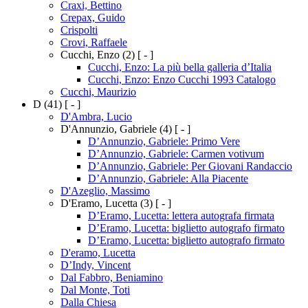
Craxi, Bettino
Crepax, Guido
Crispolti
Crovi, Raffaele
Cucchi, Enzo
(2)
[ - ]
Cucchi, Enzo: La più bella galleria d’Italia
Cucchi, Enzo: Enzo Cucchi 1993 Catalogo
Cucchi, Maurizio
D
(41)
[ - ]
D'Ambra, Lucio
D'Annunzio, Gabriele
(4)
[ - ]
D’Annunzio, Gabriele: Primo Vere
D’Annunzio, Gabriele: Carmen votivum
D’Annunzio, Gabriele: Per Giovani Randaccio
D’Annunzio, Gabriele: Alla Piacente
D'Azeglio, Massimo
D'Eramo, Lucetta
(3)
[ - ]
D’Eramo, Lucetta: lettera autografa firmata
D’Eramo, Lucetta: biglietto autografo firmato
D’Eramo, Lucetta: biglietto autografo firmato
D'eramo, Lucetta
D’Indy, Vincent
Dal Fabbro, Beniamino
Dal Monte, Toti
Dalla Chiesa