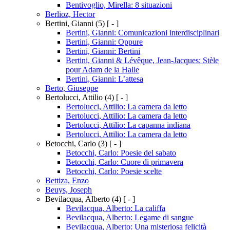
Bentivoglio, Mirella: 8 situazioni
Berlioz, Hector
Bertini, Gianni
(5)
[ - ]
Bertini, Gianni: Comunicazioni interdisciplinari
Bertini, Gianni: Oppure
Bertini, Gianni: Bertini
Bertini, Gianni & Lévêque, Jean-Jacques: Stèle
pour Adam de la Halle
Bertini, Gianni: L’attesa
Berto, Giuseppe
Bertolucci, Attilio
(4)
[ - ]
Bertolucci, Attilio: La camera da letto
Bertolucci, Attilio: La camera da letto
Bertolucci, Attilio: La capanna indiana
Bertolucci, Attilio: La camera da letto
Betocchi, Carlo
(3)
[ - ]
Betocchi, Carlo: Poesie del sabato
Betocchi, Carlo: Cuore di primavera
Betocchi, Carlo: Poesie scelte
Bettiza, Enzo
Beuys, Joseph
Bevilacqua, Alberto
(4)
[ - ]
Bevilacqua, Alberto: La califfa
Bevilacqua, Alberto: Legame di sangue
Bevilacqua, Alberto: Una misteriosa felicità