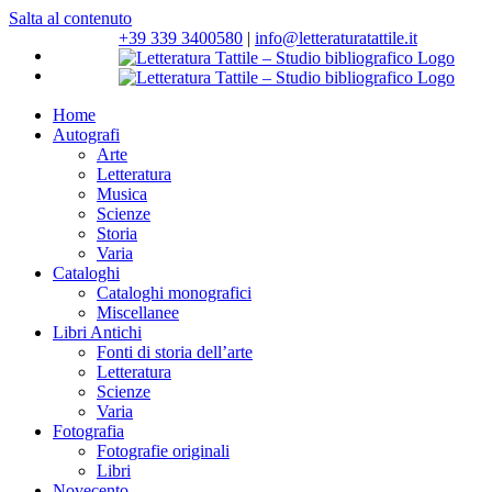
Salta al contenuto
+39 339 3400580
|
info@letteraturatattile.it
Home
Autografi
Arte
Letteratura
Musica
Scienze
Storia
Varia
Cataloghi
Cataloghi monografici
Miscellanee
Libri Antichi
Fonti di storia dell’arte
Letteratura
Scienze
Varia
Fotografia
Fotografie originali
Libri
Novecento