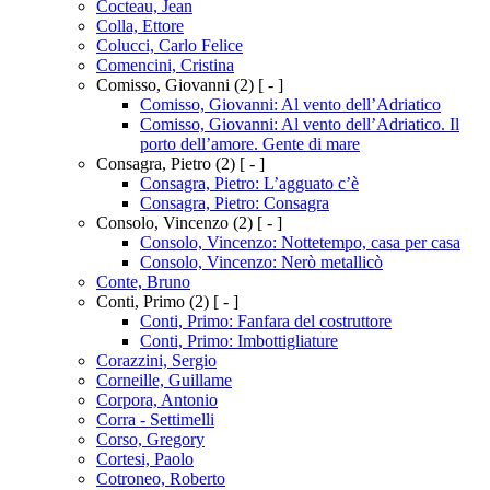
Cocteau, Jean
Colla, Ettore
Colucci, Carlo Felice
Comencini, Cristina
Comisso, Giovanni
(2)
[ - ]
Comisso, Giovanni: Al vento dell’Adriatico
Comisso, Giovanni: Al vento dell’Adriatico. Il
porto dell’amore. Gente di mare
Consagra, Pietro
(2)
[ - ]
Consagra, Pietro: L’agguato c’è
Consagra, Pietro: Consagra
Consolo, Vincenzo
(2)
[ - ]
Consolo, Vincenzo: Nottetempo, casa per casa
Consolo, Vincenzo: Nerò metallicò
Conte, Bruno
Conti, Primo
(2)
[ - ]
Conti, Primo: Fanfara del costruttore
Conti, Primo: Imbottigliature
Corazzini, Sergio
Corneille, Guillame
Corpora, Antonio
Corra - Settimelli
Corso, Gregory
Cortesi, Paolo
Cotroneo, Roberto