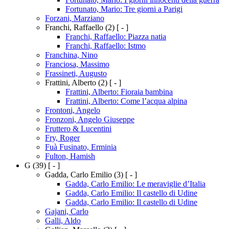
Fortunato, Mario: Tre giorni a Parigi
Forzani, Marziano
Franchi, Raffaello
(2)
[ - ]
Franchi, Raffaello: Piazza natia
Franchi, Raffaello: Istmo
Franchina, Nino
Franciosa, Massimo
Frassineti, Augusto
Frattini, Alberto
(2)
[ - ]
Frattini, Alberto: Fioraia bambina
Frattini, Alberto: Come l’acqua alpina
Frontoni, Angelo
Fronzoni, Angelo Giuseppe
Fruttero & Lucentini
Fry, Roger
Fuà Fusinato, Erminia
Fulton, Hamish
G
(39)
[ - ]
Gadda, Carlo Emilio
(3)
[ - ]
Gadda, Carlo Emilio: Le meraviglie d’Italia
Gadda, Carlo Emilio: Il castello di Udine
Gadda, Carlo Emilio: Il castello di Udine
Gajani, Carlo
Galli, Aldo