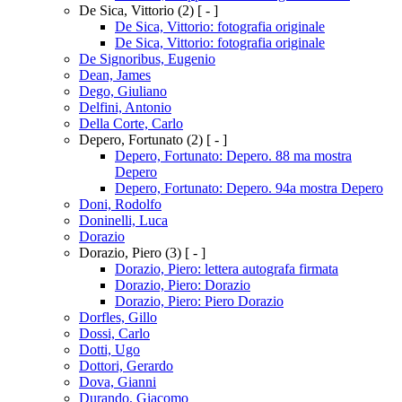
De Sica, Vittorio
(2)
[ - ]
De Sica, Vittorio: fotografia originale
De Sica, Vittorio: fotografia originale
De Signoribus, Eugenio
Dean, James
Dego, Giuliano
Delfini, Antonio
Della Corte, Carlo
Depero, Fortunato
(2)
[ - ]
Depero, Fortunato: Depero. 88 ma mostra
Depero
Depero, Fortunato: Depero. 94a mostra Depero
Doni, Rodolfo
Doninelli, Luca
Dorazio
Dorazio, Piero
(3)
[ - ]
Dorazio, Piero: lettera autografa firmata
Dorazio, Piero: Dorazio
Dorazio, Piero: Piero Dorazio
Dorfles, Gillo
Dossi, Carlo
Dotti, Ugo
Dottori, Gerardo
Dova, Gianni
Durando, Giacomo