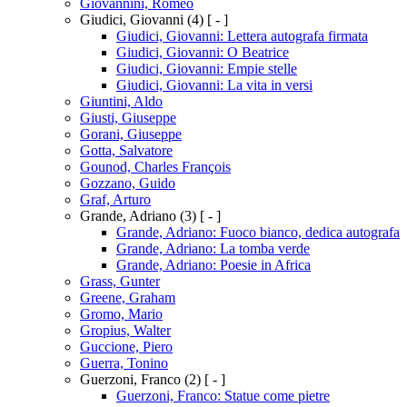
Giovannini, Romeo
Giudici, Giovanni
(4)
[ - ]
Giudici, Giovanni: Lettera autografa firmata
Giudici, Giovanni: O Beatrice
Giudici, Giovanni: Empie stelle
Giudici, Giovanni: La vita in versi
Giuntini, Aldo
Giusti, Giuseppe
Gorani, Giuseppe
Gotta, Salvatore
Gounod, Charles François
Gozzano, Guido
Graf, Arturo
Grande, Adriano
(3)
[ - ]
Grande, Adriano: Fuoco bianco, dedica autografa
Grande, Adriano: La tomba verde
Grande, Adriano: Poesie in Africa
Grass, Gunter
Greene, Graham
Gromo, Mario
Gropius, Walter
Guccione, Piero
Guerra, Tonino
Guerzoni, Franco
(2)
[ - ]
Guerzoni, Franco: Statue come pietre