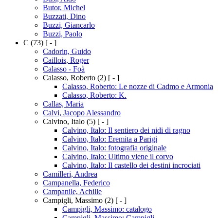
Butor, Michel
Buzzati, Dino
Buzzi, Giancarlo
Buzzi, Paolo
C
(73)
[ - ]
Cadorin, Guido
Caillois, Roger
Calasso - Foà
Calasso, Roberto
(2)
[ - ]
Calasso, Roberto: Le nozze di Cadmo e Armonia
Calasso, Roberto: K.
Callas, Maria
Calvi, Jacopo Alessandro
Calvino, Italo
(5)
[ - ]
Calvino, Italo: Il sentiero dei nidi di ragno
Calvino, Italo: Eremita a Parigi
Calvino, Italo: fotografia originale
Calvino, Italo: Ultimo viene il corvo
Calvino, Italo: Il castello dei destini incrociati
Camilleri, Andrea
Campanella, Federico
Campanile, Achille
Campigli, Massimo
(2)
[ - ]
Campigli, Massimo: catalogo
Campigli, Massimo: Campigli