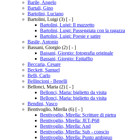
Barile, Angelo
Bartali, Gino
Bartolini, Luciano
Bartolini, Luigi
(3)
[ - ]
Bartolini, Luigi: Il mazzetto
Bartolini, Luigi: Passeggiata con la ragazza
Bartolini, Luigi: Poesie e satire
Basile, Antonio
Bassani, Giorgio
(2)
[ - ]
Bassani, Giorgio: fotografia originale
Bassani, Giorgio: Epitaffio
Beccaria, Cesare
Beckett, Samuel
Belli, Carlo
Bellincioni - Benelli
Bellonci, Maria
(2)
[ - ]
Bellonci, Maria: biglietto da visita
Bellonci, Maria: biglietto da visita
Bendini, Vasco
Bentivoglio, Mirella
(6)
[ - ]
Bentivoglio, Mirella: Scritture di pietra
Bentivoglio, Mirella: JET-P68
Bentivoglio, Mirella: And
Bentivoglio, Mirella: Sub - conscio
Bentivoglio, Mirella: Punto ambiguo