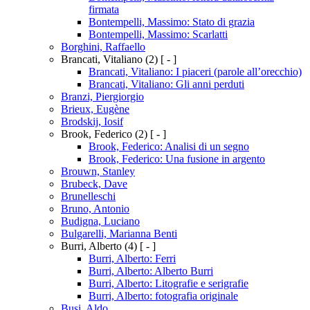
firmata
Bontempelli, Massimo: Stato di grazia
Bontempelli, Massimo: Scarlatti
Borghini, Raffaello
Brancati, Vitaliano
(2)
[ - ]
Brancati, Vitaliano: I piaceri (parole all’orecchio)
Brancati, Vitaliano: Gli anni perduti
Branzi, Piergiorgio
Brieux, Eugène
Brodskij, Iosif
Brook, Federico
(2)
[ - ]
Brook, Federico: Analisi di un segno
Brook, Federico: Una fusione in argento
Brouwn, Stanley
Brubeck, Dave
Brunelleschi
Bruno, Antonio
Budigna, Luciano
Bulgarelli, Marianna Benti
Burri, Alberto
(4)
[ - ]
Burri, Alberto: Ferri
Burri, Alberto: Alberto Burri
Burri, Alberto: Litografie e serigrafie
Burri, Alberto: fotografia originale
Busi, Aldo