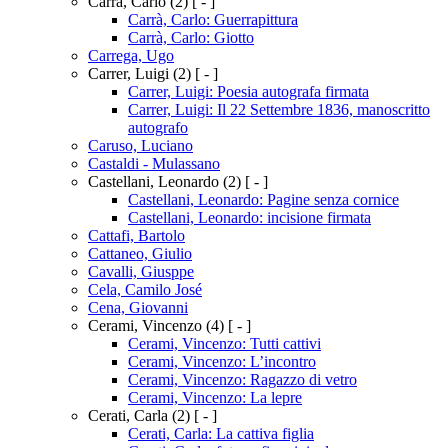
Carrà, Carlo
(2)
[ - ]
Carrà, Carlo: Guerrapittura
Carrà, Carlo: Giotto
Carrega, Ugo
Carrer, Luigi
(2)
[ - ]
Carrer, Luigi: Poesia autografa firmata
Carrer, Luigi: Il 22 Settembre 1836, manoscritto
autografo
Caruso, Luciano
Castaldi - Mulassano
Castellani, Leonardo
(2)
[ - ]
Castellani, Leonardo: Pagine senza cornice
Castellani, Leonardo: incisione firmata
Cattafi, Bartolo
Cattaneo, Giulio
Cavalli, Giusppe
Cela, Camilo José
Cena, Giovanni
Cerami, Vincenzo
(4)
[ - ]
Cerami, Vincenzo: Tutti cattivi
Cerami, Vincenzo: L’incontro
Cerami, Vincenzo: Ragazzo di vetro
Cerami, Vincenzo: La lepre
Cerati, Carla
(2)
[ - ]
Cerati, Carla: La cattiva figlia