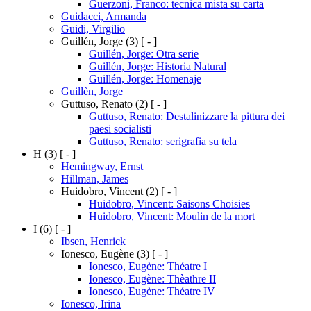
Guerzoni, Franco: tecnica mista su carta
Guidacci, Armanda
Guidi, Virgilio
Guillén, Jorge
(3)
[ - ]
Guillén, Jorge: Otra serie
Guillén, Jorge: Historia Natural
Guillén, Jorge: Homenaje
Guillèn, Jorge
Guttuso, Renato
(2)
[ - ]
Guttuso, Renato: Destalinizzare la pittura dei
paesi socialisti
Guttuso, Renato: serigrafia su tela
H
(3)
[ - ]
Hemingway, Ernst
Hillman, James
Huidobro, Vincent
(2)
[ - ]
Huidobro, Vincent: Saisons Choisies
Huidobro, Vincent: Moulin de la mort
I
(6)
[ - ]
Ibsen, Henrick
Ionesco, Eugène
(3)
[ - ]
Ionesco, Eugène: Théatre I
Ionesco, Eugène: Thèathre II
Ionesco, Eugène: Théatre IV
Ionesco, Irina