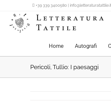
Salta
+39 339 3400580
|
info@letteraturatattile.i
al
contenuto
Home
Autografi
C
Pericoli, Tullio: I paesaggi