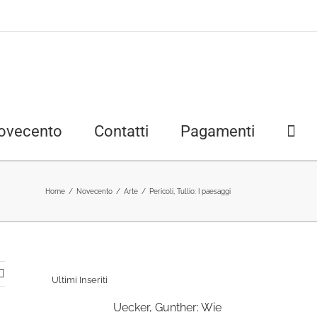
ovecento
Contatti
Pagamenti
Home
/
Novecento
/
Arte
/
Pericoli, Tullio: I paesaggi
Ultimi Inseriti
Uecker, Gunther: Wie