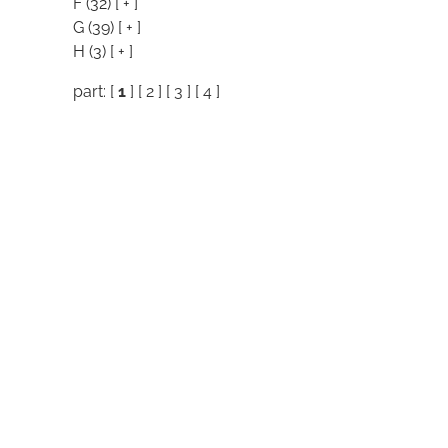
F
(32)
[ + ]
G
(39)
[ + ]
H
(3)
[ + ]
part: [
1
] [
2
] [
3
] [
4
]