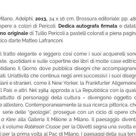
Milano, Adelphi,
2013,
24 x 16 cm. Brossura editoriale; pp. 48
pere a colori di Pericoli.
Dedica autografa firmata
e datat
no originale
di Tullio Pericoli a pastelli colorati a piena pagi
ritico d’arte Matteo Lafranconi.
 dal tratto elegante e leggero così come i suoi acquerelli son
iste, quotidiani e sulle copertine dei libri di molte case editric
quotidiano Il Giorno dove pubblica disegni che accompagnan
i. Un’attività che continua negli anni successivi: i suoi disegn
liani e stranieri, come il New Yorker, la Frankfurter Allgemeine
l Pais e altri. Nel 1984 approda a La Repubblica con la qual
prattutto di personaggi della cultura – divengono oggetto d
 e all’estero. Contemporaneamente la sua ricerca pittorica, ch
 la serie delle “geologie”, prosegue con un ciclo di opere ch
 a Klee
alla Galleria Il Milione a Milano. Il paesaggio divent
4 il volume
Robinson Crusoe
per la Olivetti segna una svolta e 
er la prima volta al Pac di Milano. I paesaggi della sua terr