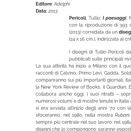
Editore
:
Adelphi
Data:
2013
Pericoli
, Tullio:
I paesaggi
, 
con la riproduzione di 393 o
(2013) corredata da un
diseg
(24 x 16 cm.), indirizzata al c
I disegni di Tullio Pericoli
pubblicati sulle principali riv
La sua attività ha inizio a Milano con il 
racconti di Calvino, Primo Levi, Gadda, Soldat
compariranno sui più importanti giornali, ita
la New York Review of Books, il Guardian, E
collabora anche oggi. I suoi ritratti – so
numerosi volumi e di mostre tenute in Italia
si era avviata all’inizio degli anni ’70 con
sfoceranno, nel 1980, nella mostra
Rubare
sempre più centrale nel suo lavoro: nel 198
disegni che lo compongono saranno esposti p