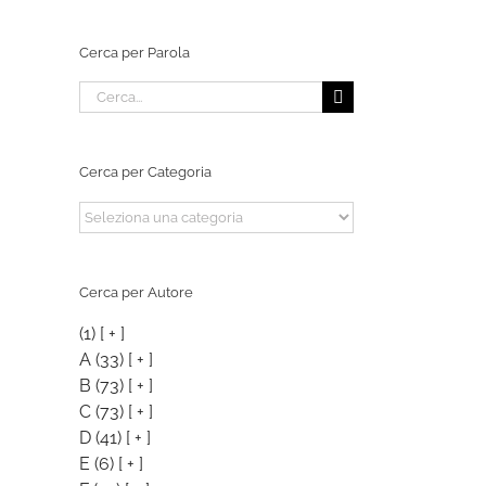
Cerca per Parola
Cerca
per:
Cerca per Categoria
Cerca
per
Categoria
Cerca per Autore
(1)
[ + ]
A
(33)
[ + ]
B
(73)
[ + ]
C
(73)
[ + ]
D
(41)
[ + ]
E
(6)
[ + ]