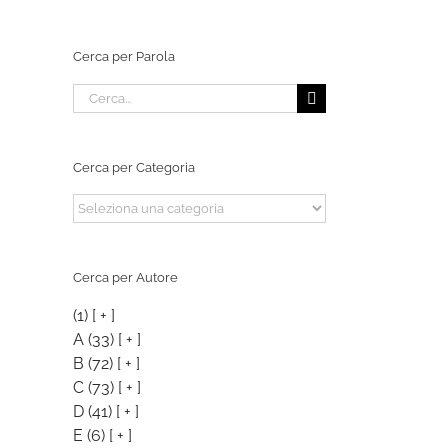
Cerca per Parola
Cerca
per:
Cerca per Categoria
Cerca
per
Categoria
Cerca per Autore
(1)
[ + ]
A
(33)
[ + ]
B
(72)
[ + ]
C
(73)
[ + ]
D
(41)
[ + ]
E
(6)
[ + ]