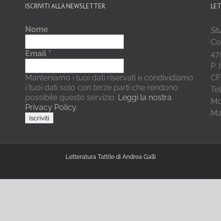
ISCRIVITI ALLA NEWSLETTER
LE
Nome
Stu
Co
Email
*
479
P.
Manteniamo i tuoi dati riservati e condividiamo
CF
i tuoi dati solo con terze parti che rendono
Te
possibile questo servizio.
Leggi la nostra
Mo
Privacy Policy.
Mai
Letteratura Tattile di Andrea Galli