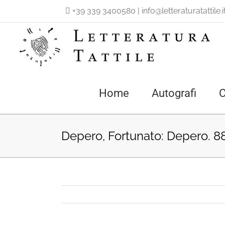
Salta
+39 339 3400580
|
info@letteraturatattile.i
al
contenuto
Home
Autografi
C
Depero, Fortunato: Depero. 