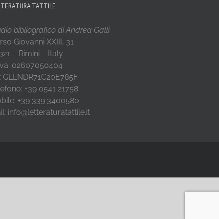
TTERATURA TATTILE
dio bibliografico di Andrea Galli
rso Giovanni XXIII, 31
21 – Rimini – Italy
 Iva: 02607050404
: GLLNDR71C20E785F
lefono: +39 0541 21758
bile: +39 339 3400580
l: info@letteraturatattile.it