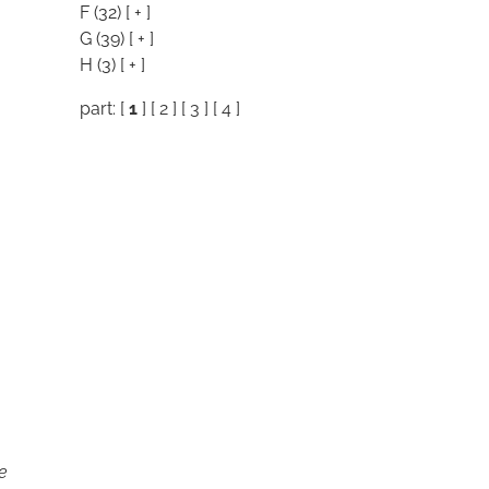
F
(32)
[ + ]
G
(39)
[ + ]
H
(3)
[ + ]
part: [
1
] [
2
] [
3
] [
4
]
e