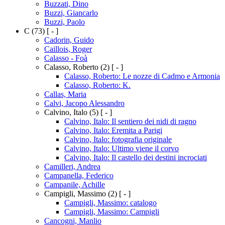
Buzzati, Dino
Buzzi, Giancarlo
Buzzi, Paolo
C
(73)
[ - ]
Cadorin, Guido
Caillois, Roger
Calasso - Foà
Calasso, Roberto
(2)
[ - ]
Calasso, Roberto: Le nozze di Cadmo e Armonia
Calasso, Roberto: K.
Callas, Maria
Calvi, Jacopo Alessandro
Calvino, Italo
(5)
[ - ]
Calvino, Italo: Il sentiero dei nidi di ragno
Calvino, Italo: Eremita a Parigi
Calvino, Italo: fotografia originale
Calvino, Italo: Ultimo viene il corvo
Calvino, Italo: Il castello dei destini incrociati
Camilleri, Andrea
Campanella, Federico
Campanile, Achille
Campigli, Massimo
(2)
[ - ]
Campigli, Massimo: catalogo
Campigli, Massimo: Campigli
Cancogni, Manlio