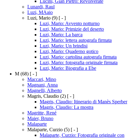
Lucini, Gian Pietro: Revolverate
Lunardi, Raul
Luzi, MAaio
Luzi, Mario
(9)
[ - ]
Luzi, Mario: Avvento notturno
Luzi, Mario: Primizie del deserto
Luzi, Mario: La barca
Luzi, Mario: lettera autografa firmata
Luzi, Mario: Un brindisi
Luzi, Mario: Quaderno gotico
Luzi, Mario: cartolina autografa firmata
Luzi, Mario: fotografia originale firmata
Luzi, Mario: Biografia a Ebe
M
(68)
[ - ]
Maccari, Mino
Magnani, Anna
Magnelli, Alberto
Magris, Claudio
(2)
[ - ]
Magris, Claudio: Itinerario di Manès Sperber
Magris, Claudio: La mostra
Magritte, René
Maier, Bruno
Malaparte
Malaparte, Curzio
(5)
[ - ]
Malaparte, Curzio: Fotografia originale con