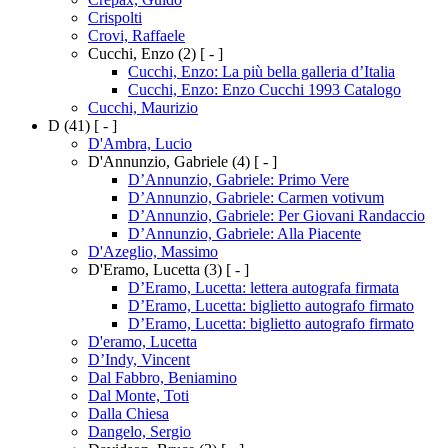
Crispolti
Crovi, Raffaele
Cucchi, Enzo
(2)
[ - ]
Cucchi, Enzo: La più bella galleria d’Italia
Cucchi, Enzo: Enzo Cucchi 1993 Catalogo
Cucchi, Maurizio
D
(41)
[ - ]
D'Ambra, Lucio
D'Annunzio, Gabriele
(4)
[ - ]
D’Annunzio, Gabriele: Primo Vere
D’Annunzio, Gabriele: Carmen votivum
D’Annunzio, Gabriele: Per Giovani Randaccio
D’Annunzio, Gabriele: Alla Piacente
D'Azeglio, Massimo
D'Eramo, Lucetta
(3)
[ - ]
D’Eramo, Lucetta: lettera autografa firmata
D’Eramo, Lucetta: biglietto autografo firmato
D’Eramo, Lucetta: biglietto autografo firmato
D'eramo, Lucetta
D’Indy, Vincent
Dal Fabbro, Beniamino
Dal Monte, Toti
Dalla Chiesa
Dangelo, Sergio