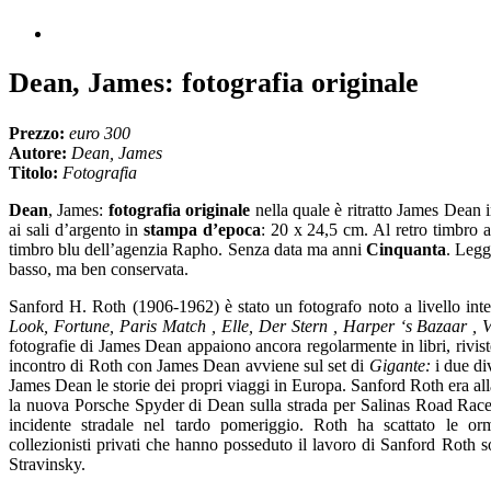
Dean, James: fotografia originale
Prezzo:
euro 300
Autore:
Dean, James
Titolo:
Fotografia
Dean
, James:
fotografia originale
nella quale è ritratto James Dean 
ai sali d’argento in
stampa d’epoca
: 20 x 24,5 cm. Al retro timbro 
timbro blu dell’agenzia Rapho. Senza data ma anni
Cinquanta
. Legg
basso, ma ben conservata.
Sanford H. Roth (1906-1962) è stato un fotografo noto a livello inte
Look, Fortune, Paris Match , Elle, Der Stern , Harper ‘s Bazaar , 
fotografie di James Dean appaiono ancora regolarmente in libri, riviste
incontro di Roth con James Dean avviene sul set di
Gigante:
i due di
James Dean le storie dei propri viaggi in Europa. Sanford Roth era al
la nuova Porsche Spyder di Dean sulla strada per Salinas Road Rac
incidente stradale nel tardo pomeriggio. Roth ha scattato le orma
collezionisti privati ​​che hanno posseduto il lavoro di Sanford Roth
Stravinsky.