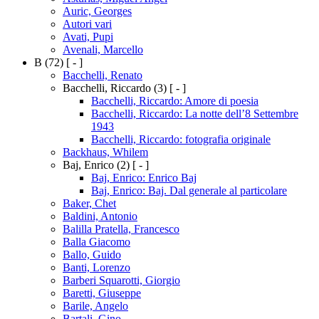
Auric, Georges
Autori vari
Avati, Pupi
Avenali, Marcello
B
(72)
[ - ]
Bacchelli, Renato
Bacchelli, Riccardo
(3)
[ - ]
Bacchelli, Riccardo: Amore di poesia
Bacchelli, Riccardo: La notte dell’8 Settembre
1943
Bacchelli, Riccardo: fotografia originale
Backhaus, Whilem
Baj, Enrico
(2)
[ - ]
Baj, Enrico: Enrico Baj
Baj, Enrico: Baj. Dal generale al particolare
Baker, Chet
Baldini, Antonio
Balilla Pratella, Francesco
Balla Giacomo
Ballo, Guido
Banti, Lorenzo
Barberi Squarotti, Giorgio
Baretti, Giuseppe
Barile, Angelo
Bartali, Gino