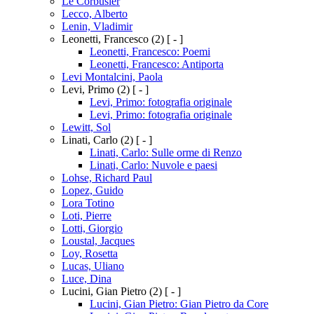
Le Corbusier
Lecco, Alberto
Lenin, Vladimir
Leonetti, Francesco
(2)
[ - ]
Leonetti, Francesco: Poemi
Leonetti, Francesco: Antiporta
Levi Montalcini, Paola
Levi, Primo
(2)
[ - ]
Levi, Primo: fotografia originale
Levi, Primo: fotografia originale
Lewitt, Sol
Linati, Carlo
(2)
[ - ]
Linati, Carlo: Sulle orme di Renzo
Linati, Carlo: Nuvole e paesi
Lohse, Richard Paul
Lopez, Guido
Lora Totino
Loti, Pierre
Lotti, Giorgio
Loustal, Jacques
Loy, Rosetta
Lucas, Uliano
Luce, Dina
Lucini, Gian Pietro
(2)
[ - ]
Lucini, Gian Pietro: Gian Pietro da Core