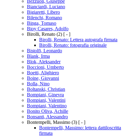
Bezzuoli, Giuseppe
Bianciardi, Luciano
Bigiaretti, Libero
Bilenchi, Romano
Binga, Tomaso
Bioy Casares, Adolfo
Birolli, Renato
(2)
[ - ]
Birolli, Renato: Lettera autografa firmata
Birolli, Renato: fotografia originale
Bistolfi, Leonardo
Blank, Irma
Blok, Aleksander
Boccioni, Umberto
Boetti, Alighiero
Boine, Giovanni
Bolla, Nino
Boltanski, Christian
Bompiani, Ginevra
Bompiani, Valentini
Bompiani, Valentino
Bonito Oliva, Achille
Bonsanti, Alessandro
Bontempelli, Massimo
(3)
[ - ]
Bontempelli, Massimo: lettera dattiloscritta
firmata