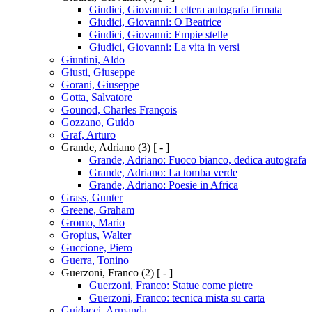
Giudici, Giovanni: Lettera autografa firmata
Giudici, Giovanni: O Beatrice
Giudici, Giovanni: Empie stelle
Giudici, Giovanni: La vita in versi
Giuntini, Aldo
Giusti, Giuseppe
Gorani, Giuseppe
Gotta, Salvatore
Gounod, Charles François
Gozzano, Guido
Graf, Arturo
Grande, Adriano
(3)
[ - ]
Grande, Adriano: Fuoco bianco, dedica autografa
Grande, Adriano: La tomba verde
Grande, Adriano: Poesie in Africa
Grass, Gunter
Greene, Graham
Gromo, Mario
Gropius, Walter
Guccione, Piero
Guerra, Tonino
Guerzoni, Franco
(2)
[ - ]
Guerzoni, Franco: Statue come pietre
Guerzoni, Franco: tecnica mista su carta
Guidacci, Armanda