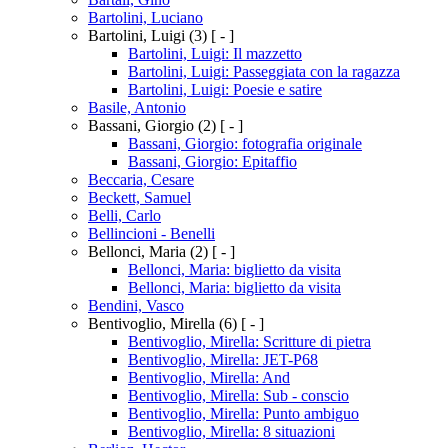
Bartolini, Luciano
Bartolini, Luigi
(3)
[ - ]
Bartolini, Luigi: Il mazzetto
Bartolini, Luigi: Passeggiata con la ragazza
Bartolini, Luigi: Poesie e satire
Basile, Antonio
Bassani, Giorgio
(2)
[ - ]
Bassani, Giorgio: fotografia originale
Bassani, Giorgio: Epitaffio
Beccaria, Cesare
Beckett, Samuel
Belli, Carlo
Bellincioni - Benelli
Bellonci, Maria
(2)
[ - ]
Bellonci, Maria: biglietto da visita
Bellonci, Maria: biglietto da visita
Bendini, Vasco
Bentivoglio, Mirella
(6)
[ - ]
Bentivoglio, Mirella: Scritture di pietra
Bentivoglio, Mirella: JET-P68
Bentivoglio, Mirella: And
Bentivoglio, Mirella: Sub - conscio
Bentivoglio, Mirella: Punto ambiguo
Bentivoglio, Mirella: 8 situazioni