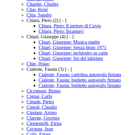
Chaplin, Charles
Char, René
Chia, Sandro
Chiara, Piero
(2)
[ - ]
Chiara, Piero: Il pretore di Cuvio
Chiara, Piero: Incantavi
Chiari, Giuseppe
(4)
[ - ]
Chiari, Giuseppe: Musica madre
Chiari, Giuseppe: Senza titolo 1971
Chiari, Giuseppe: inchiostro su carta
Chiari, Giuseppe: Sei del labirinto
Chin, Hsiao
Cialente, Fausta
(3)
[ - ]
Cialente, Fausta: cartolina autografa firmata
Cialente, Fausta: biglietto autografo firmato
Cialente, Fausta: biglietto autografo firmato
Cicognani, Bruno
Cignai, Carlo
Cimatti, Pietro
Cintoli, Claudio
Cipriani, Arrigo
Claretie, Georges
Clementelli, Elena
Cocteau, Jean
Colla, Ettore