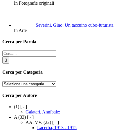
In Fotografie originali
Severini, Gino: Un taccuino cubo-futurista
In Arte
Cerca per Parola
Cerca
per:
Cerca per Categoria
Cerca
per
Categoria
Cerca per Autore
(1)
[ - ]
Galateri, Annibale:
A
(33)
[ - ]
AA. VV.
(22)
[ - ]
Lacerba, 1913 - 1915