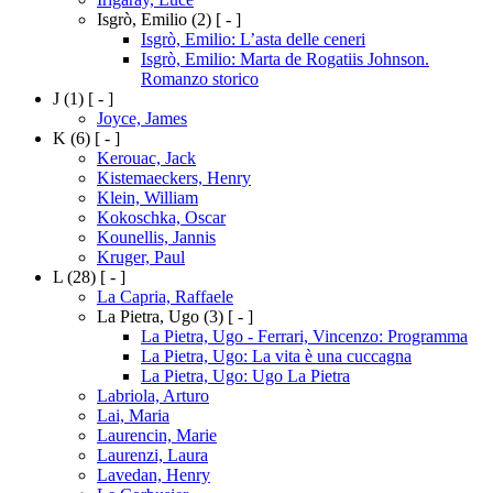
Isgrò, Emilio
(2)
[ - ]
Isgrò, Emilio: L’asta delle ceneri
Isgrò, Emilio: Marta de Rogatiis Johnson.
Romanzo storico
J
(1)
[ - ]
Joyce, James
K
(6)
[ - ]
Kerouac, Jack
Kistemaeckers, Henry
Klein, William
Kokoschka, Oscar
Kounellis, Jannis
Kruger, Paul
L
(28)
[ - ]
La Capria, Raffaele
La Pietra, Ugo
(3)
[ - ]
La Pietra, Ugo - Ferrari, Vincenzo: Programma
La Pietra, Ugo: La vita è una cuccagna
La Pietra, Ugo: Ugo La Pietra
Labriola, Arturo
Lai, Maria
Laurencin, Marie
Laurenzi, Laura
Lavedan, Henry