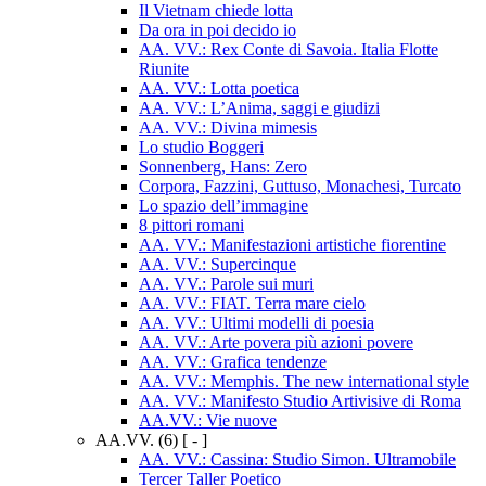
Il Vietnam chiede lotta
Da ora in poi decido io
AA. VV.: Rex Conte di Savoia. Italia Flotte
Riunite
AA. VV.: Lotta poetica
AA. VV.: L’Anima, saggi e giudizi
AA. VV.: Divina mimesis
Lo studio Boggeri
Sonnenberg, Hans: Zero
Corpora, Fazzini, Guttuso, Monachesi, Turcato
Lo spazio dell’immagine
8 pittori romani
AA. VV.: Manifestazioni artistiche fiorentine
AA. VV.: Supercinque
AA. VV.: Parole sui muri
AA. VV.: FIAT. Terra mare cielo
AA. VV.: Ultimi modelli di poesia
AA. VV.: Arte povera più azioni povere
AA. VV.: Grafica tendenze
AA. VV.: Memphis. The new international style
AA. VV.: Manifesto Studio Artivisive di Roma
AA.VV.: Vie nuove
AA.VV.
(6)
[ - ]
AA. VV.: Cassina: Studio Simon. Ultramobile
Tercer Taller Poetico