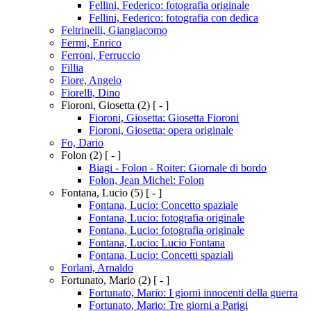
Fellini, Federico: fotografia originale
Fellini, Federico: fotografia con dedica
Feltrinelli, Giangiacomo
Fermi, Enrico
Ferroni, Ferruccio
Fillia
Fiore, Angelo
Fiorelli, Dino
Fioroni, Giosetta
(2)
[ - ]
Fioroni, Giosetta: Giosetta Fioroni
Fioroni, Giosetta: opera originale
Fo, Dario
Folon
(2)
[ - ]
Biagi - Folon - Roiter: Giornale di bordo
Folon, Jean Michel: Folon
Fontana, Lucio
(5)
[ - ]
Fontana, Lucio: Concetto spaziale
Fontana, Lucio: fotografia originale
Fontana, Lucio: fotografia originale
Fontana, Lucio: Lucio Fontana
Fontana, Lucio: Concetti spaziali
Forlani, Arnaldo
Fortunato, Mario
(2)
[ - ]
Fortunato, Mario: I giorni innocenti della guerra
Fortunato, Mario: Tre giorni a Parigi