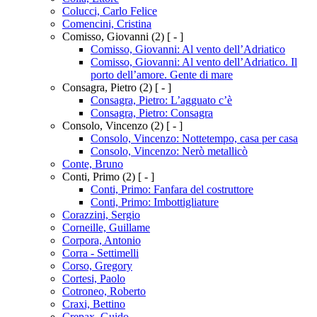
Colucci, Carlo Felice
Comencini, Cristina
Comisso, Giovanni
(2)
[ - ]
Comisso, Giovanni: Al vento dell’Adriatico
Comisso, Giovanni: Al vento dell’Adriatico. Il
porto dell’amore. Gente di mare
Consagra, Pietro
(2)
[ - ]
Consagra, Pietro: L’agguato c’è
Consagra, Pietro: Consagra
Consolo, Vincenzo
(2)
[ - ]
Consolo, Vincenzo: Nottetempo, casa per casa
Consolo, Vincenzo: Nerò metallicò
Conte, Bruno
Conti, Primo
(2)
[ - ]
Conti, Primo: Fanfara del costruttore
Conti, Primo: Imbottigliature
Corazzini, Sergio
Corneille, Guillame
Corpora, Antonio
Corra - Settimelli
Corso, Gregory
Cortesi, Paolo
Cotroneo, Roberto
Craxi, Bettino
Crepax, Guido