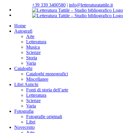
Salta
+39 339 3400580
|
info@letteraturatattile.it
al
contenuto
Home
Autografi
Arte
Letteratura
Musica
Scienze
Storia
Varia
Cataloghi
Cataloghi monografici
Miscellanee
Libri Antichi
Fonti di storia dell’arte
Letteratura
Scienze
Varia
Fotografia
Fotografie originali
Libri
Novecento
Arte