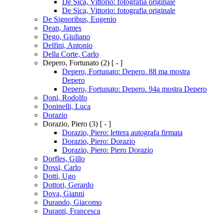
De Sica, Vittorio: fotografia originale
De Sica, Vittorio: fotografia originale
De Signoribus, Eugenio
Dean, James
Dego, Giuliano
Delfini, Antonio
Della Corte, Carlo
Depero, Fortunato
(2)
[ - ]
Depero, Fortunato: Depero. 88 ma mostra
Depero
Depero, Fortunato: Depero. 94a mostra Depero
Doni, Rodolfo
Doninelli, Luca
Dorazio
Dorazio, Piero
(3)
[ - ]
Dorazio, Piero: lettera autografa firmata
Dorazio, Piero: Dorazio
Dorazio, Piero: Piero Dorazio
Dorfles, Gillo
Dossi, Carlo
Dotti, Ugo
Dottori, Gerardo
Dova, Gianni
Durando, Giacomo
Duranti, Francesca