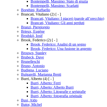
Bontempelli, Massimo: Stato di grazia
Bontempelli, Massimo: Scarlatti
Borghini, Raffaello
Brancati, Vitaliano
(2)
[ - ]
Brancati, Vitaliano: I piaceri (parole all’orecchio)
Brancati, Vitaliano: Gli anni perduti
Branzi, Piergiorgio
Brieux, Eugène
Brodskij, Iosif
Brook, Federico
(2)
[ - ]
Brook, Federico: Analisi di un segno
Brook, Federico: Una fusione in argento
Brouwn, Stanley
Brubeck, Dave
Brunelleschi
Bruno, Antonio
Budigna, Luciano
Bulgarelli, Marianna Benti
Burri, Alberto
(4)
[ - ]
Burri, Alberto: Ferri
Burri, Alberto: Alberto Burri
Burri, Alberto: Litografie e serigrafie
Burri, Alberto: fotografia originale
Busi, Aldo
Butor, Michel