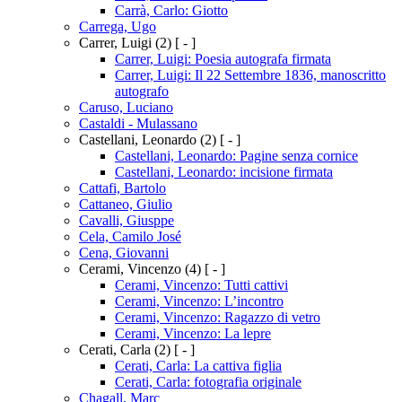
Carrà, Carlo: Giotto
Carrega, Ugo
Carrer, Luigi
(2)
[ - ]
Carrer, Luigi: Poesia autografa firmata
Carrer, Luigi: Il 22 Settembre 1836, manoscritto
autografo
Caruso, Luciano
Castaldi - Mulassano
Castellani, Leonardo
(2)
[ - ]
Castellani, Leonardo: Pagine senza cornice
Castellani, Leonardo: incisione firmata
Cattafi, Bartolo
Cattaneo, Giulio
Cavalli, Giusppe
Cela, Camilo José
Cena, Giovanni
Cerami, Vincenzo
(4)
[ - ]
Cerami, Vincenzo: Tutti cattivi
Cerami, Vincenzo: L’incontro
Cerami, Vincenzo: Ragazzo di vetro
Cerami, Vincenzo: La lepre
Cerati, Carla
(2)
[ - ]
Cerati, Carla: La cattiva figlia
Cerati, Carla: fotografia originale
Chagall, Marc