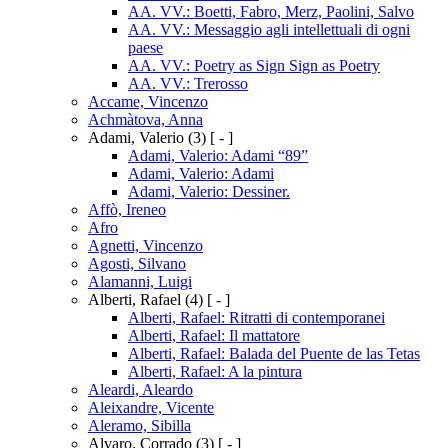
AA. VV.: Boetti, Fabro, Merz, Paolini, Salvo
AA. VV.: Messaggio agli intellettuali di ogni
paese
AA. VV.: Poetry as Sign Sign as Poetry
AA. VV.: Trerosso
Accame, Vincenzo
Achmàtova, Anna
Adami, Valerio
(3)
[ - ]
Adami, Valerio: Adami “89”
Adami, Valerio: Adami
Adami, Valerio: Dessiner.
Affò, Ireneo
Afro
Agnetti, Vincenzo
Agosti, Silvano
Alamanni, Luigi
Alberti, Rafael
(4)
[ - ]
Alberti, Rafael: Ritratti di contemporanei
Alberti, Rafael: Il mattatore
Alberti, Rafael: Balada del Puente de las Tetas
Alberti, Rafael: A la pintura
Aleardi, Aleardo
Aleixandre, Vicente
Aleramo, Sibilla
Alvaro, Corrado
(3)
[ - ]