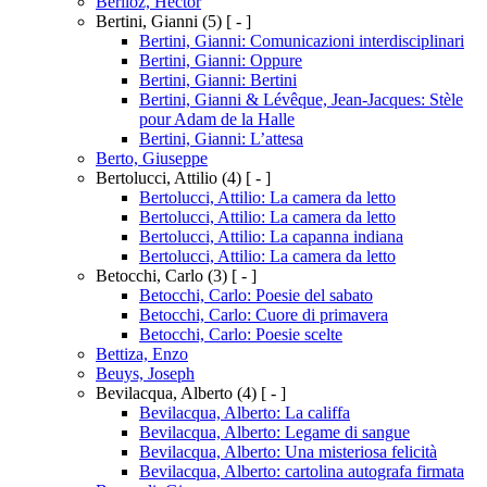
Berlioz, Hector
Bertini, Gianni
(5)
[ - ]
Bertini, Gianni: Comunicazioni interdisciplinari
Bertini, Gianni: Oppure
Bertini, Gianni: Bertini
Bertini, Gianni & Lévêque, Jean-Jacques: Stèle
pour Adam de la Halle
Bertini, Gianni: L’attesa
Berto, Giuseppe
Bertolucci, Attilio
(4)
[ - ]
Bertolucci, Attilio: La camera da letto
Bertolucci, Attilio: La camera da letto
Bertolucci, Attilio: La capanna indiana
Bertolucci, Attilio: La camera da letto
Betocchi, Carlo
(3)
[ - ]
Betocchi, Carlo: Poesie del sabato
Betocchi, Carlo: Cuore di primavera
Betocchi, Carlo: Poesie scelte
Bettiza, Enzo
Beuys, Joseph
Bevilacqua, Alberto
(4)
[ - ]
Bevilacqua, Alberto: La califfa
Bevilacqua, Alberto: Legame di sangue
Bevilacqua, Alberto: Una misteriosa felicità
Bevilacqua, Alberto: cartolina autografa firmata