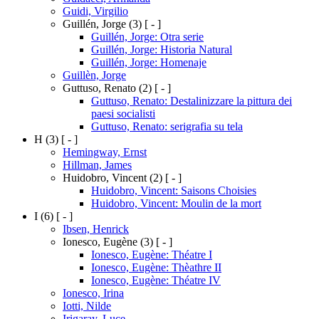
Guidi, Virgilio
Guillén, Jorge
(3)
[ - ]
Guillén, Jorge: Otra serie
Guillén, Jorge: Historia Natural
Guillén, Jorge: Homenaje
Guillèn, Jorge
Guttuso, Renato
(2)
[ - ]
Guttuso, Renato: Destalinizzare la pittura dei
paesi socialisti
Guttuso, Renato: serigrafia su tela
H
(3)
[ - ]
Hemingway, Ernst
Hillman, James
Huidobro, Vincent
(2)
[ - ]
Huidobro, Vincent: Saisons Choisies
Huidobro, Vincent: Moulin de la mort
I
(6)
[ - ]
Ibsen, Henrick
Ionesco, Eugène
(3)
[ - ]
Ionesco, Eugène: Théatre I
Ionesco, Eugène: Thèathre II
Ionesco, Eugène: Théatre IV
Ionesco, Irina
Iotti, Nilde
Irigaray, Luce