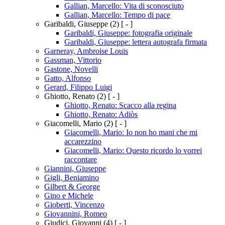
Gallian, Marcello: Vita di sconosciuto
Gallian, Marcello: Tempo di pace
Garibaldi, Giuseppe
(2)
[ - ]
Garibaldi, Giuseppe: fotografia originale
Garibaldi, Giuseppe: lettera autografa firmata
Garneray, Ambroise Louis
Gassman, Vittorio
Gastone, Novelli
Gatto, Alfonso
Gerard, Filippo Luigi
Ghiotto, Renato
(2)
[ - ]
Ghiotto, Renato: Scacco alla regina
Ghiotto, Renato: Adiòs
Giacomelli, Mario
(2)
[ - ]
Giacomelli, Mario: Io non ho mani che mi
accarezzino
Giacomelli, Mario: Questo ricordo lo vorrei
raccontare
Giannini, Giuseppe
Gigli, Beniamino
Gilbert & George
Gino e Michele
Gioberti, Vincenzo
Giovannini, Romeo
Giudici, Giovanni
(4)
[ - ]