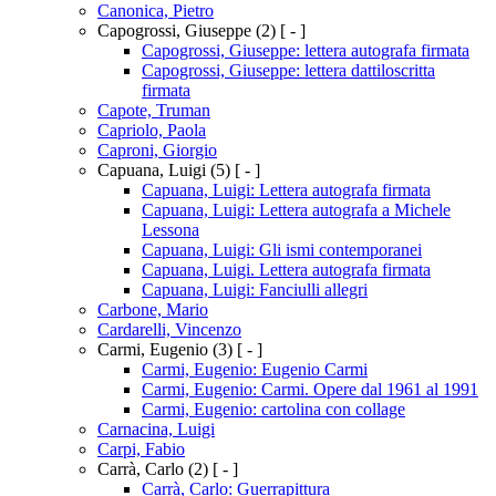
Canonica, Pietro
Capogrossi, Giuseppe
(2)
[ - ]
Capogrossi, Giuseppe: lettera autografa firmata
Capogrossi, Giuseppe: lettera dattiloscritta
firmata
Capote, Truman
Capriolo, Paola
Caproni, Giorgio
Capuana, Luigi
(5)
[ - ]
Capuana, Luigi: Lettera autografa firmata
Capuana, Luigi: Lettera autografa a Michele
Lessona
Capuana, Luigi: Gli ismi contemporanei
Capuana, Luigi. Lettera autografa firmata
Capuana, Luigi: Fanciulli allegri
Carbone, Mario
Cardarelli, Vincenzo
Carmi, Eugenio
(3)
[ - ]
Carmi, Eugenio: Eugenio Carmi
Carmi, Eugenio: Carmi. Opere dal 1961 al 1991
Carmi, Eugenio: cartolina con collage
Carnacina, Luigi
Carpi, Fabio
Carrà, Carlo
(2)
[ - ]
Carrà, Carlo: Guerrapittura