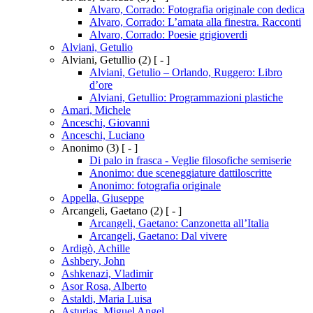
Alvaro, Corrado: Fotografia originale con dedica
Alvaro, Corrado: L’amata alla finestra. Racconti
Alvaro, Corrado: Poesie grigioverdi
Alviani, Getulio
Alviani, Getullio
(2)
[ - ]
Alviani, Getulio – Orlando, Ruggero: Libro
d’ore
Alviani, Getullio: Programmazioni plastiche
Amari, Michele
Anceschi, Giovanni
Anceschi, Luciano
Anonimo
(3)
[ - ]
Di palo in frasca - Veglie filosofiche semiserie
Anonimo: due sceneggiature dattiloscritte
Anonimo: fotografia originale
Appella, Giuseppe
Arcangeli, Gaetano
(2)
[ - ]
Arcangeli, Gaetano: Canzonetta all’Italia
Arcangeli, Gaetano: Dal vivere
Ardigò, Achille
Ashbery, John
Ashkenazi, Vladimir
Asor Rosa, Alberto
Astaldi, Maria Luisa
Asturias, Miguel Angel