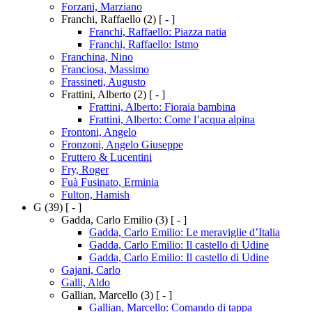
Forzani, Marziano
Franchi, Raffaello
(2)
[ - ]
Franchi, Raffaello: Piazza natia
Franchi, Raffaello: Istmo
Franchina, Nino
Franciosa, Massimo
Frassineti, Augusto
Frattini, Alberto
(2)
[ - ]
Frattini, Alberto: Fioraia bambina
Frattini, Alberto: Come l’acqua alpina
Frontoni, Angelo
Fronzoni, Angelo Giuseppe
Fruttero & Lucentini
Fry, Roger
Fuà Fusinato, Erminia
Fulton, Hamish
G
(39)
[ - ]
Gadda, Carlo Emilio
(3)
[ - ]
Gadda, Carlo Emilio: Le meraviglie d’Italia
Gadda, Carlo Emilio: Il castello di Udine
Gadda, Carlo Emilio: Il castello di Udine
Gajani, Carlo
Galli, Aldo
Gallian, Marcello
(3)
[ - ]
Gallian, Marcello: Comando di tappa