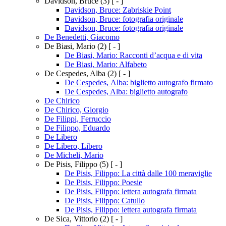
Davidson, Bruce
(3)
[ - ]
Davidson, Bruce: Zabriskie Point
Davidson, Bruce: fotografia originale
Davidson, Bruce: fotografia originale
De Benedetti, Giacomo
De Biasi, Mario
(2)
[ - ]
De Biasi, Mario: Racconti d’acqua e di vita
De Biasi, Mario: Alfabeto
De Cespedes, Alba
(2)
[ - ]
De Cespedes, Alba: biglietto autografo firmato
De Cespedes, Alba: biglietto autografo
De Chirico
De Chirico, Giorgio
De Filippi, Ferruccio
De Filippo, Eduardo
De Libero
De Libero, Libero
De Micheli, Mario
De Pisis, Filippo
(5)
[ - ]
De Pisis, Filippo: La città dalle 100 meraviglie
De Pisis, Filippo: Poesie
De Pisis, Filippo: lettera autografa firmata
De Pisis, Filippo: Catullo
De Pisis, Filippo: lettera autografa firmata
De Sica, Vittorio
(2)
[ - ]