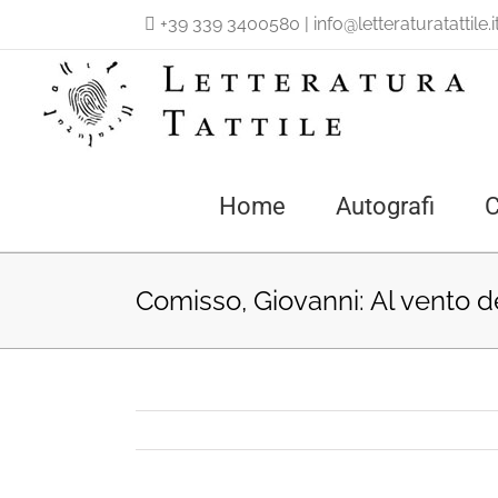
Salta
+39 339 3400580
|
info@letteraturatattile.i
al
contenuto
Home
Autografi
C
Comisso, Giovanni: Al vento de