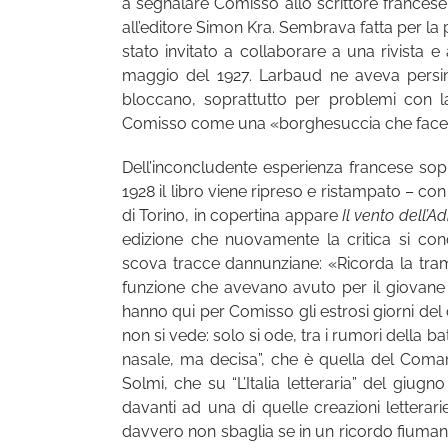
a segnalare Comisso allo scrittore frances
all’editore Simon Kra. Sembrava fatta per la 
stato invitato a collaborare a una rivista e 
maggio del 1927. Larbaud ne aveva persino
bloccano, soprattutto per problemi con l
Comisso come una «borghesuccia che faceva
Dell’inconcludente esperienza francese sopr
1928 il libro viene ripreso e ristampato – con
di Torino, in copertina appare
Il vento dell’Ad
edizione che nuovamente la critica si con
scova tracce dannunziane: «Ricorda la trama
funzione che avevano avuto per il giovane 
hanno qui per Comisso gli estrosi giorni de
non si vede: solo si ode, tra i rumori della b
nasale, ma decisa”, che è quella del Coma
Solmi, che su “L’Italia letteraria” del giu
davanti ad una di quelle creazioni letterari
davvero non sbaglia se in un ricordo fiumano