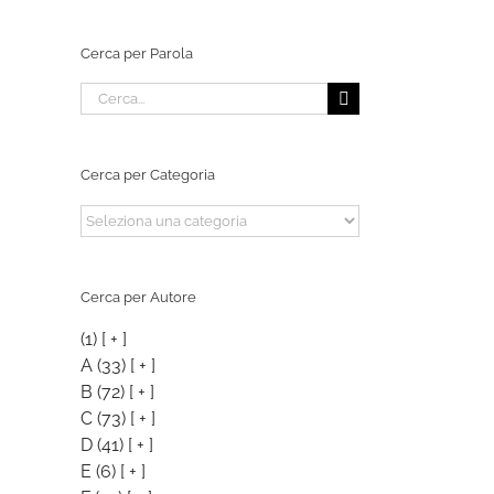
Cerca per Parola
Cerca
per:
Cerca per Categoria
Cerca
per
Categoria
Cerca per Autore
(1)
[ + ]
A
(33)
[ + ]
B
(72)
[ + ]
C
(73)
[ + ]
D
(41)
[ + ]
E
(6)
[ + ]