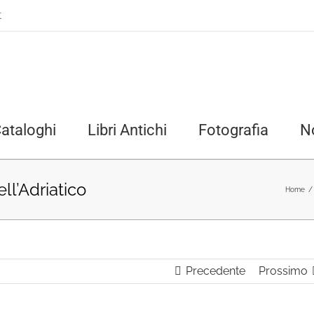
t
ataloghi
Libri Antichi
Fotografia
N
ll’Adriatico
Home
/
Precedente
Prossimo