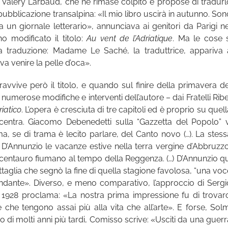
e Valéry Larbaud, che ne rimase colpito e propose di tradurl
pubblicazione transalpina: «Il mio libro uscirà in autunno. Son
a un giornale letterario», annunciava ai genitori da Parigi ne
 modificato il titolo:
Au vent de l’Adriatique
. Ma le cose s
a traduzione: Madame Le Saché, la traduttrice, appariva 
 venire la pelle d’oca».
avvive però il titolo, e quando sul finire della primavera de
 numerose modifiche e interventi dell’autore – dai Fratelli Ribe
riatico
. L’opera è cresciuta di tre capitoli ed è proprio su quel
centra. Giacomo Debenedetti sulla “Gazzetta del Popolo” v
, se di trama è lecito parlare, del Canto novo (…). La stess
D’Annunzio le vacanze estive nella terra vergine d’Abbruzzo
l centauro fiumano al tempo della Reggenza. (…) D’Annunzio qu
attaglia che segnò la fine di quella stagione favolosa, “una voc
ndante». Diverso, e meno comparativo, l’approccio di Sergi
gno 1928 proclama: «La nostra prima impressione fu di trovarc
e che tengono assai più alla vita che all’arte». E forse, Solm
 di molti anni più tardi, Comisso scrive: «Usciti da una guerr