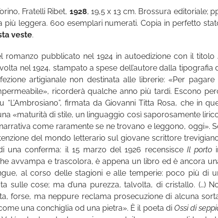
Torino, Fratelli Ribet,
1928
, 19,5 x 13 cm. Brossura editoriale; p
rta più leggera. 600 esemplari numerati. Copia in perfetto stat
sta veste
.
el romanzo pubblicato nel 1924 in autoedizione con il titolo
a volta nel 1924, stampato a spese dell’autore dalla tipografia 
ezione artigianale non destinata alle librerie: «Per pagare i
mpermeabile», ricorderà qualche anno più tardi. Escono per
u “L’Ambrosiano”, firmata da Giovanni Titta Rosa, che in que
una «maturità di stile, un linguaggio così saporosamente lirico
a narrativa come raramente se ne trovano e leggono, oggi». S
attenzione del mondo letterario sul giovane scrittore trevigiano
 di una conferma: il 15 marzo del 1926 recensisce
Il porto
i
e, che avvampa e trascolora, è appena un libro ed è ancora un
ngue, al corso delle stagioni e alle temperie: poco più di u
 sulle cose; ma d’una purezza, talvolta, di cristallo. (…) No
uta, forse, ma neppure reclama prosecuzione di alcuna sorta
ome una conchiglia od una pietra». È il poeta di
Ossi di seppi