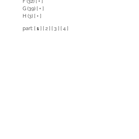
F
(32)
[ + ]
G
(39)
[ + ]
H
(3)
[ + ]
part: [
1
] [
2
] [
3
] [
4
]