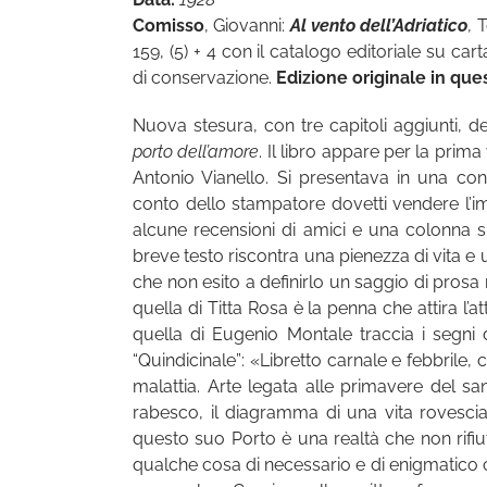
Comisso
, Giovanni:
Al vento dell’Adriatico
, 
159, (5) + 4 con il catalogo editoriale su ca
di conservazione.
Edizione originale in que
Nuova stesura, con tre capitoli aggiunti, d
porto dell’amore
. Il libro appare per la prim
Antonio Vianello. Si presentava in una conf
conto dello stampatore dovetti vendere l’i
alcune recensioni di amici e una colonna s
breve testo riscontra una pienezza di vita e 
che non esito a definirlo un saggio di pros
quella di Titta Rosa è la penna che attira l’
quella di Eugenio Montale traccia i segni
“Quindicinale”: «Libretto carnale e febbril
malattia. Arte legata alle primavere del sa
rabesco, il diagramma di una vita rovesciata
questo suo Porto è una realtà che non rifi
qualche cosa di necessario e di enigmatico c