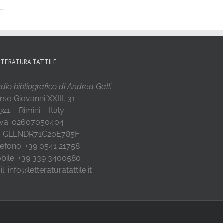
TTERATURA TATTILE
dio bibliografico di Andrea Galli
rso Giovanni XXIII, 31
21 – Rimini – Italy
 Iva: 02607050404
: GLLNDR71C20E785F
lefono: +39 0541 21758
bile: +39 339 3400580
l: info@letteraturatattile.it