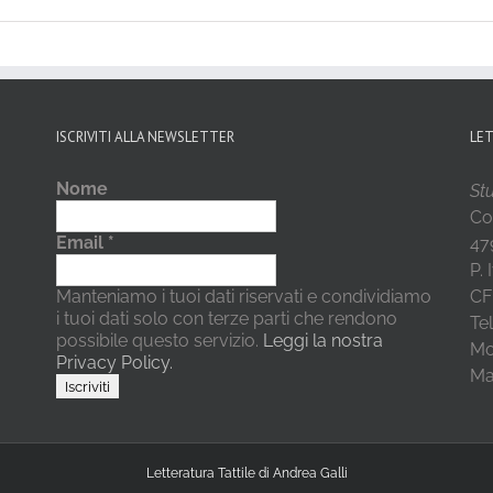
ISCRIVITI ALLA NEWSLETTER
LE
Nome
Stu
Co
Email
*
479
P.
Manteniamo i tuoi dati riservati e condividiamo
CF
i tuoi dati solo con terze parti che rendono
Te
possibile questo servizio.
Leggi la nostra
Mo
Privacy Policy.
Mai
Letteratura Tattile di Andrea Galli