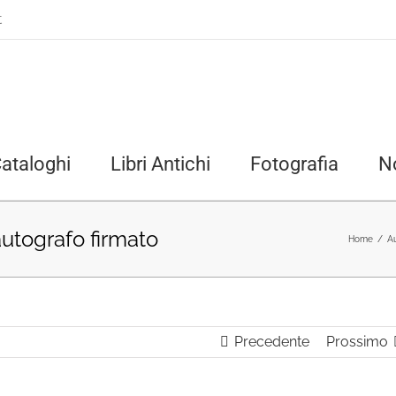
t
ataloghi
Libri Antichi
Fotografia
N
autografo firmato
Home
/
Au
Precedente
Prossimo