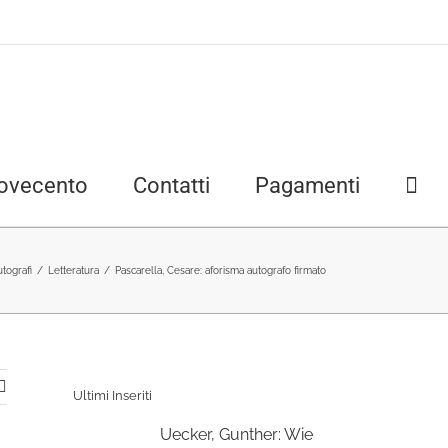
ovecento
Contatti
Pagamenti
tografi
/
Letteratura
/
Pascarella, Cesare: aforisma autografo firmato
Ultimi Inseriti
Uecker, Gunther: Wie