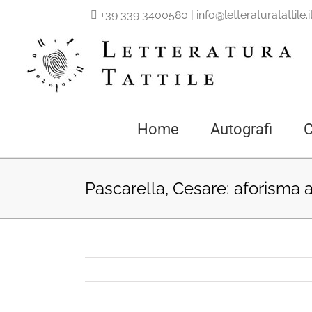
Salta
+39 339 3400580
|
info@letteraturatattile.i
al
contenuto
Home
Autografi
C
Pascarella, Cesare: aforisma 