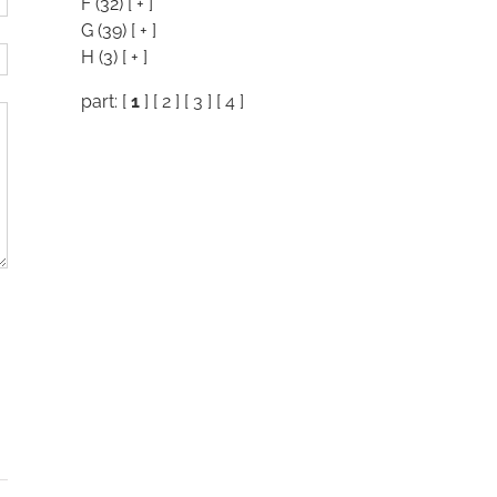
F
(32)
[ + ]
G
(39)
[ + ]
H
(3)
[ + ]
part: [
1
] [
2
] [
3
] [
4
]