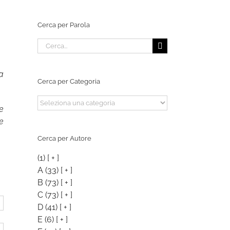
Cerca per Parola
Cerca
per:
a
Cerca per Categoria
Cerca
e
per
e
Categoria
Cerca per Autore
(1)
[ + ]
A
(33)
[ + ]
B
(73)
[ + ]
C
(73)
[ + ]
D
(41)
[ + ]
E
(6)
[ + ]