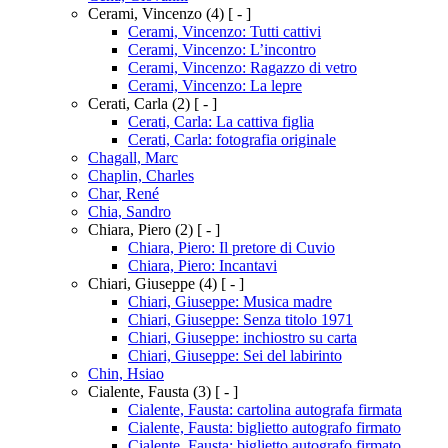
Cerami, Vincenzo
(4)
[ - ]
Cerami, Vincenzo: Tutti cattivi
Cerami, Vincenzo: L’incontro
Cerami, Vincenzo: Ragazzo di vetro
Cerami, Vincenzo: La lepre
Cerati, Carla
(2)
[ - ]
Cerati, Carla: La cattiva figlia
Cerati, Carla: fotografia originale
Chagall, Marc
Chaplin, Charles
Char, René
Chia, Sandro
Chiara, Piero
(2)
[ - ]
Chiara, Piero: Il pretore di Cuvio
Chiara, Piero: Incantavi
Chiari, Giuseppe
(4)
[ - ]
Chiari, Giuseppe: Musica madre
Chiari, Giuseppe: Senza titolo 1971
Chiari, Giuseppe: inchiostro su carta
Chiari, Giuseppe: Sei del labirinto
Chin, Hsiao
Cialente, Fausta
(3)
[ - ]
Cialente, Fausta: cartolina autografa firmata
Cialente, Fausta: biglietto autografo firmato
Cialente, Fausta: biglietto autografo firmato