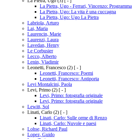
La Pietra, Ugo
(3)
[ - ]
La Pietra, Ugo - Ferrari, Vincenzo: Programma
La Pietra, Ugo: La vita è una cuccagna
La Pietra, Ugo: Ugo La Pietra
Labriola, Arturo
Lai, Maria
Laurencin, Marie
Laurenzi, Laura
Lavedan, Henry
Le Corbusier
Lecco, Alberto
Lenin, Vladimir
Leonetti, Francesco
(2)
[ - ]
Leonetti, Francesco: Poemi
Leonetti, Francesco: Antiporta
Levi Montalcini, Paola
Levi, Primo
(2)
[ - ]
Levi, Primo: fotografia originale
Levi, Primo: fotografia originale
Lewitt, Sol
Linati, Carlo
(2)
[ - ]
Linati, Carlo: Sulle orme di Renzo
Linati, Carlo: Nuvole e paesi
Lohse, Richard Paul
Lopez, Guido