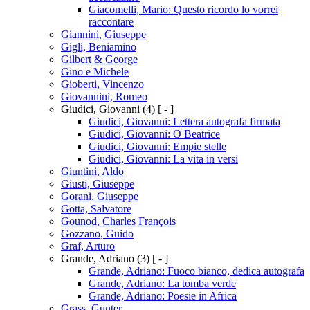
Giacomelli, Mario: Questo ricordo lo vorrei
raccontare
Giannini, Giuseppe
Gigli, Beniamino
Gilbert & George
Gino e Michele
Gioberti, Vincenzo
Giovannini, Romeo
Giudici, Giovanni
(4)
[ - ]
Giudici, Giovanni: Lettera autografa firmata
Giudici, Giovanni: O Beatrice
Giudici, Giovanni: Empie stelle
Giudici, Giovanni: La vita in versi
Giuntini, Aldo
Giusti, Giuseppe
Gorani, Giuseppe
Gotta, Salvatore
Gounod, Charles François
Gozzano, Guido
Graf, Arturo
Grande, Adriano
(3)
[ - ]
Grande, Adriano: Fuoco bianco, dedica autografa
Grande, Adriano: La tomba verde
Grande, Adriano: Poesie in Africa
Grass, Gunter