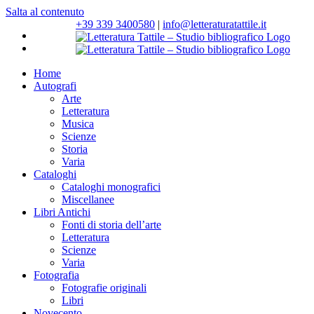
Salta al contenuto
+39 339 3400580
|
info@letteraturatattile.it
Home
Autografi
Arte
Letteratura
Musica
Scienze
Storia
Varia
Cataloghi
Cataloghi monografici
Miscellanee
Libri Antichi
Fonti di storia dell’arte
Letteratura
Scienze
Varia
Fotografia
Fotografie originali
Libri
Novecento