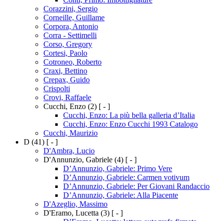
Corazzini, Sergio
Corneille, Guillame
Corpora, Antonio
Corra - Settimelli
Corso, Gregory
Cortesi, Paolo
Cotroneo, Roberto
Craxi, Bettino
Crepax, Guido
Crispolti
Crovi, Raffaele
Cucchi, Enzo
(2)
[ - ]
Cucchi, Enzo: La più bella galleria d’Italia
Cucchi, Enzo: Enzo Cucchi 1993 Catalogo
Cucchi, Maurizio
D
(41)
[ - ]
D'Ambra, Lucio
D'Annunzio, Gabriele
(4)
[ - ]
D’Annunzio, Gabriele: Primo Vere
D’Annunzio, Gabriele: Carmen votivum
D’Annunzio, Gabriele: Per Giovani Randaccio
D’Annunzio, Gabriele: Alla Piacente
D'Azeglio, Massimo
D'Eramo, Lucetta
(3)
[ - ]