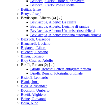
Betocchi, Carlo: Cuore di primavera
Betocchi, Carlo: Poesie scelte
Bettiza, Enzo
Beuys, Joseph
Bevilacqua, Alberto
(4)
[ - ]
Bevilacqua, Alberto: La califfa
Bevilacqua, Alberto: Legame di sangue
Bevilacqua, Alberto: Una misteriosa felicità
Bevilacqua, Alberto: cartolina autografa firmata
Bezzuoli, Giuseppe
Bianciardi, Luciano
Bigiaretti, Libero
Bilenchi, Romano
Binga, Tomaso
Bioy Casares, Adolfo
Birolli, Renato
(2)
[ - ]
Birolli, Renato: Lettera autografa firmata
Birolli, Renato: fotografia originale
Bistolfi, Leonardo
Blank, Irma
Blok, Aleksander
Boccioni, Umberto
Boetti, Alighiero
Boine, Giovanni
Bolla, Nino