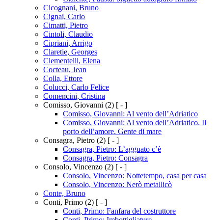
Cicognani, Bruno
Cignai, Carlo
Cimatti, Pietro
Cintoli, Claudio
Cipriani, Arrigo
Claretie, Georges
Clementelli, Elena
Cocteau, Jean
Colla, Ettore
Colucci, Carlo Felice
Comencini, Cristina
Comisso, Giovanni
(2)
[ - ]
Comisso, Giovanni: Al vento dell’Adriatico
Comisso, Giovanni: Al vento dell’Adriatico. Il
porto dell’amore. Gente di mare
Consagra, Pietro
(2)
[ - ]
Consagra, Pietro: L’agguato c’è
Consagra, Pietro: Consagra
Consolo, Vincenzo
(2)
[ - ]
Consolo, Vincenzo: Nottetempo, casa per casa
Consolo, Vincenzo: Nerò metallicò
Conte, Bruno
Conti, Primo
(2)
[ - ]
Conti, Primo: Fanfara del costruttore
Conti, Primo: Imbottigliature