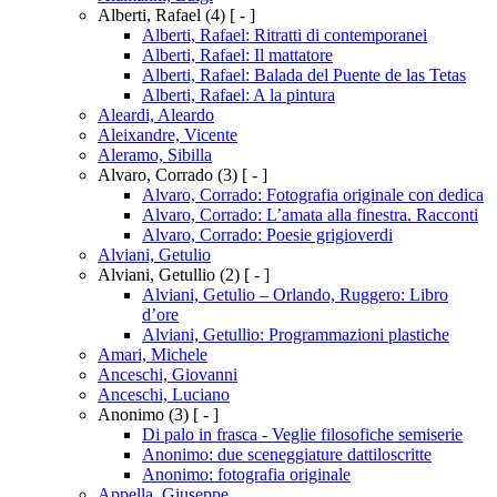
Alberti, Rafael
(4)
[ - ]
Alberti, Rafael: Ritratti di contemporanei
Alberti, Rafael: Il mattatore
Alberti, Rafael: Balada del Puente de las Tetas
Alberti, Rafael: A la pintura
Aleardi, Aleardo
Aleixandre, Vicente
Aleramo, Sibilla
Alvaro, Corrado
(3)
[ - ]
Alvaro, Corrado: Fotografia originale con dedica
Alvaro, Corrado: L’amata alla finestra. Racconti
Alvaro, Corrado: Poesie grigioverdi
Alviani, Getulio
Alviani, Getullio
(2)
[ - ]
Alviani, Getulio – Orlando, Ruggero: Libro
d’ore
Alviani, Getullio: Programmazioni plastiche
Amari, Michele
Anceschi, Giovanni
Anceschi, Luciano
Anonimo
(3)
[ - ]
Di palo in frasca - Veglie filosofiche semiserie
Anonimo: due sceneggiature dattiloscritte
Anonimo: fotografia originale
Appella, Giuseppe