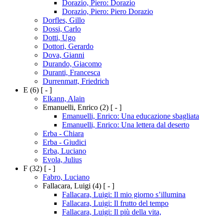
Dorazio, Piero: Dorazio
Dorazio, Piero: Piero Dorazio
Dorfles, Gillo
Dossi, Carlo
Dotti, Ugo
Dottori, Gerardo
Dova, Gianni
Durando, Giacomo
Duranti, Francesca
Durrenmatt, Friedrich
E
(6)
[ - ]
Elkann, Alain
Emanuelli, Enrico
(2)
[ - ]
Emanuelli, Enrico: Una educazione sbagliata
Emanuelli, Enrico: Una lettera dal deserto
Erba - Chiara
Erba - Giudici
Erba, Luciano
Evola, Julius
F
(32)
[ - ]
Fabro, Luciano
Fallacara, Luigi
(4)
[ - ]
Fallacara, Luigi: Il mio giorno s’illumina
Fallacara, Luigi: Il frutto del tempo
Fallacara, Luigi: Il più della vita,