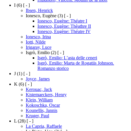
I
(6)
[ - ]
Ibsen, Henrick
Ionesco, Eugène
(3)
[ - ]
Ionesco, Eugène: Théatre I
Ionesco, Eugène: Thèathre II
Ionesco, Eugène: Théatre IV
Ionesco, Irina
Iotti, Nilde
Irigaray, Luce
Isgrò, Emilio
(2)
[ - ]
Isgrò, Emilio: L’asta delle ceneri
Isgrò, Emilio: Marta de Rogatiis Johnson.
Romanzo storico
J
(1)
[ - ]
Joyce, James
K
(6)
[ - ]
Kerouac, Jack
Kistemaeckers, Henry
Klein, William
Kokoschka, Oscar
Kounellis, Jannis
Kruger, Paul
L
(28)
[ - ]
La Capria, Raffaele