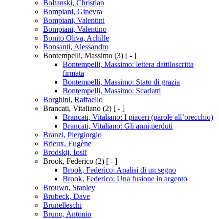
Boltanski, Christian
Bompiani, Ginevra
Bompiani, Valentini
Bompiani, Valentino
Bonito Oliva, Achille
Bonsanti, Alessandro
Bontempelli, Massimo
(3)
[ - ]
Bontempelli, Massimo: lettera dattiloscritta
firmata
Bontempelli, Massimo: Stato di grazia
Bontempelli, Massimo: Scarlatti
Borghini, Raffaello
Brancati, Vitaliano
(2)
[ - ]
Brancati, Vitaliano: I piaceri (parole all’orecchio)
Brancati, Vitaliano: Gli anni perduti
Branzi, Piergiorgio
Brieux, Eugène
Brodskij, Iosif
Brook, Federico
(2)
[ - ]
Brook, Federico: Analisi di un segno
Brook, Federico: Una fusione in argento
Brouwn, Stanley
Brubeck, Dave
Brunelleschi
Bruno, Antonio