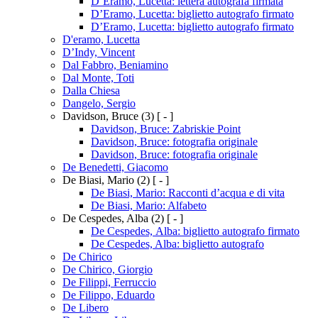
D’Eramo, Lucetta: lettera autografa firmata
D’Eramo, Lucetta: biglietto autografo firmato
D’Eramo, Lucetta: biglietto autografo firmato
D'eramo, Lucetta
D’Indy, Vincent
Dal Fabbro, Beniamino
Dal Monte, Toti
Dalla Chiesa
Dangelo, Sergio
Davidson, Bruce
(3)
[ - ]
Davidson, Bruce: Zabriskie Point
Davidson, Bruce: fotografia originale
Davidson, Bruce: fotografia originale
De Benedetti, Giacomo
De Biasi, Mario
(2)
[ - ]
De Biasi, Mario: Racconti d’acqua e di vita
De Biasi, Mario: Alfabeto
De Cespedes, Alba
(2)
[ - ]
De Cespedes, Alba: biglietto autografo firmato
De Cespedes, Alba: biglietto autografo
De Chirico
De Chirico, Giorgio
De Filippi, Ferruccio
De Filippo, Eduardo
De Libero