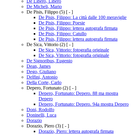
De Libero, Libero
De Micheli, Mario
De Pisis, Filippo
(5)
[ - ]
De Pisis, Filippo: La città dalle 100 meraviglie
De Pisis, Filippo: Poesie
De Pisis, Filippo: lettera autografa firmata
De Pisis, Filippo: Catullo
De Pisis, Filippo: lettera autografa firmata
De Sica, Vittorio
(2)
[ - ]
De Sica, Vittorio: fotografia originale
De Sica, Vittorio: fotografia originale
De Signoribus, Eugenio
Dean, James
Dego, Giuliano
Delfini, Antonio
Della Corte, Carlo
Depero, Fortunato
(2)
[ - ]
Depero, Fortunato: Depero. 88 ma mostra
Depero
Depero, Fortunato: Depero. 94a mostra Depero
Doni, Rodolfo
Doninelli, Luca
Dorazio
Dorazio, Piero
(3)
[ - ]
Dorazio, Piero: lettera autografa firmata