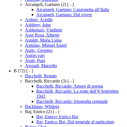
Arcangeli, Gaetano
(2)
[ - ]
Arcangeli, Gaetano: Canzonetta all’Italia
Arcangeli, Gaetano: Dal vivere
Ardigò, Achille
Ashbery, John
Ashkenazi, Vladimir
Asor Rosa, Alberto
Astaldi, Maria Luisa
Asturias, Miguel Angel
Auric, Georges
Autori vari
Avati, Pupi
Avenali, Marcello
B
(72)
[ - ]
Bacchelli, Renato
Bacchelli, Riccardo
(3)
[ - ]
Bacchelli, Riccardo: Amore di poesia
Bacchelli, Riccardo: La notte dell’8 Settembre
1943
Bacchelli, Riccardo: fotografia originale
Backhaus, Whilem
Baj, Enrico
(2)
[ - ]
Baj, Enrico: Enrico Baj
Baj, Enrico: Baj. Dal generale al particolare
Baker, Chet