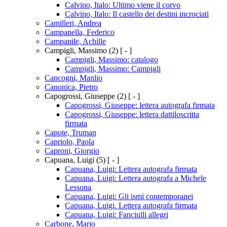
Calvino, Italo: Ultimo viene il corvo
Calvino, Italo: Il castello dei destini incrociati
Camilleri, Andrea
Campanella, Federico
Campanile, Achille
Campigli, Massimo
(2)
[ - ]
Campigli, Massimo: catalogo
Campigli, Massimo: Campigli
Cancogni, Manlio
Canonica, Pietro
Capogrossi, Giuseppe
(2)
[ - ]
Capogrossi, Giuseppe: lettera autografa firmata
Capogrossi, Giuseppe: lettera dattiloscritta
firmata
Capote, Truman
Capriolo, Paola
Caproni, Giorgio
Capuana, Luigi
(5)
[ - ]
Capuana, Luigi: Lettera autografa firmata
Capuana, Luigi: Lettera autografa a Michele
Lessona
Capuana, Luigi: Gli ismi contemporanei
Capuana, Luigi. Lettera autografa firmata
Capuana, Luigi: Fanciulli allegri
Carbone, Mario