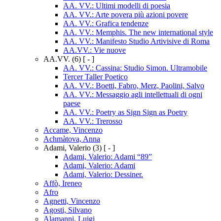
AA. VV.: Ultimi modelli di poesia
AA. VV.: Arte povera più azioni povere
AA. VV.: Grafica tendenze
AA. VV.: Memphis. The new international style
AA. VV.: Manifesto Studio Artivisive di Roma
AA.VV.: Vie nuove
AA.VV.
(6)
[ - ]
AA. VV.: Cassina: Studio Simon. Ultramobile
Tercer Taller Poetico
AA. VV.: Boetti, Fabro, Merz, Paolini, Salvo
AA. VV.: Messaggio agli intellettuali di ogni
paese
AA. VV.: Poetry as Sign Sign as Poetry
AA. VV.: Trerosso
Accame, Vincenzo
Achmàtova, Anna
Adami, Valerio
(3)
[ - ]
Adami, Valerio: Adami “89”
Adami, Valerio: Adami
Adami, Valerio: Dessiner.
Affò, Ireneo
Afro
Agnetti, Vincenzo
Agosti, Silvano
Alamanni, Luigi