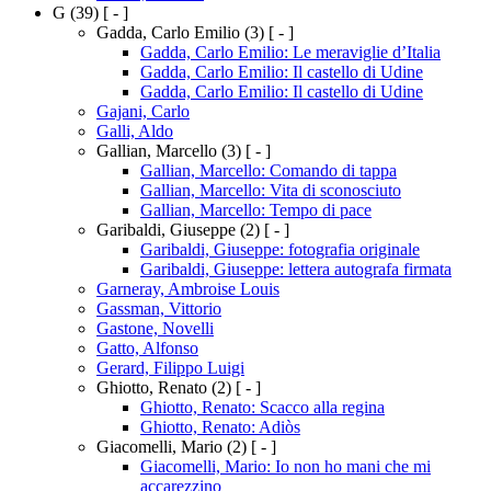
G
(39)
[ - ]
Gadda, Carlo Emilio
(3)
[ - ]
Gadda, Carlo Emilio: Le meraviglie d’Italia
Gadda, Carlo Emilio: Il castello di Udine
Gadda, Carlo Emilio: Il castello di Udine
Gajani, Carlo
Galli, Aldo
Gallian, Marcello
(3)
[ - ]
Gallian, Marcello: Comando di tappa
Gallian, Marcello: Vita di sconosciuto
Gallian, Marcello: Tempo di pace
Garibaldi, Giuseppe
(2)
[ - ]
Garibaldi, Giuseppe: fotografia originale
Garibaldi, Giuseppe: lettera autografa firmata
Garneray, Ambroise Louis
Gassman, Vittorio
Gastone, Novelli
Gatto, Alfonso
Gerard, Filippo Luigi
Ghiotto, Renato
(2)
[ - ]
Ghiotto, Renato: Scacco alla regina
Ghiotto, Renato: Adiòs
Giacomelli, Mario
(2)
[ - ]
Giacomelli, Mario: Io non ho mani che mi
accarezzino