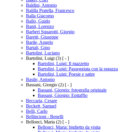
Baldini, Antonio
Balilla Pratella, Francesco
Balla Giacomo
Ballo, Guido
Banti, Lorenzo
Barberi Squarotti, Giorgio
Baretti, Giuseppe
Barile, Angelo
Bartali, Gino
Bartolini, Luciano
Bartolini, Luigi
(3)
[ - ]
Bartolini, Luigi: Il mazzetto
Bartolini, Luigi: Passeggiata con la ragazza
Bartolini, Luigi: Poesie e satire
Basile, Antonio
Bassani, Giorgio
(2)
[ - ]
Bassani, Giorgio: fotografia originale
Bassani, Giorgio: Epitaffio
Beccaria, Cesare
Beckett, Samuel
Belli, Carlo
Bellincioni - Benelli
Bellonci, Maria
(2)
[ - ]
Bellonci, Maria: biglietto da visita