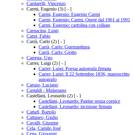
Cardarelli, Vincenzo
Carmi, Eugenio
(3)
[ - ]
Carmi, Eugenio: Eugenio Carmi
Carmi, Eugenio: Carmi. Opere dal 1961 al 1991
Carmi, Eugenio: cartolina con collage
Carnacina, Luigi
Carpi, Fabio
Carrà, Carlo
(2)
[ - ]
Carrà, Carlo: Guerrapittura
Carrà, Carlo: Giotto
Carrega, Ugo
Carrer, Luigi
(2)
[ - ]
Carrer, Luigi: Poesia autografa firmata
Carrer, Luigi: Il 22 Settembre 1836, manoscritto
autografo
Caruso, Luciano
Castaldi - Mulassano
Castellani, Leonardo
(2)
[ - ]
Castellani, Leonardo: Pagine senza cornice
Castellani, Leonardo: incisione firmata
Cattafi, Bartolo
Cattaneo, Giulio
Cavalli, Giusppe
Cela, Camilo José
Cena, Giovanni