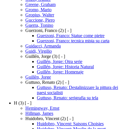
Greene, Graham
Gromo, Mario
Gropius, Walter
Guccione, Piero
Guerra, Tonino
Guerzoni, Franco
(2)
[ - ]
Guerzoni, Franco: Statue come pietre
Guerzoni, Franco: tecnica mista su carta
Guidacci, Armanda
Guidi, Virgilio
Guillén, Jorge
(3)
[ - ]
Guillén, Jorge: Otra serie
Guillén, Jorge: Historia Natural
Guillén, Jorge: Homenaje
Guillèn, Jorge
Guttuso, Renato
(2)
[ - ]
Guttuso, Renato: Destalinizzare la pittura dei
paesi socialisti
Guttuso, Renato: serigrafia su tela
H
(3)
[ - ]
Hemingway, Ernst
Hillman, James
Huidobro, Vincent
(2)
[ - ]
Huidobro, Vincent: Saisons Choisies
Huidobro, Vincent: Moulin de la mort