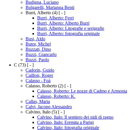
Budigna, Luciano
Bulgarelli, Marianna Benti
Burri, Alberto
(4)
[ - ]
Burri, Alberto: Ferri
Burri, Alberto: Alberto Burri
Burri, Alberto: Litografie e serigrafie
Burri, Alberto: fotografia originale
Busi, Aldo
Butor, Michel
Buzzati, Dino
Buzzi, Giancarlo
Buzzi, Paolo
C
(73)
[ - ]
Cadorin, Guido
Caillois, Roger
Calasso - Foà
Calasso, Roberto
(2)
[ - ]
Calasso, Roberto: Le nozze di Cadmo e Armonia
Calasso, Roberto: K.
Callas, Maria
Calvi, Jacopo Alessandro
Calvino, Italo
(5)
[ - ]
Calvino, Italo: Il sentiero dei nidi di ragno
Calvino, Italo: Eremita a Parigi
Calvino, Italo: fotografia originale