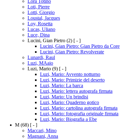
Lora Totino
Loti, Pierre
Lotti, Giorgio
Loustal, Jacques
Loy, Rosetta
Lucas, Uliano
Luce, Dina
Lucini, Gian Pietro
(2)
[ - ]
Lucini, Gian Pietro: Gian Pietro da Core
Lucini, Gian Pietro: Revolverate
Lunardi, Raul
Luzi, MAaio
Luzi, Mario
(9)
[ - ]
Luzi, Mario: Avvento notturno
Luzi, Mario: Primizie del deserto
Luzi, Mario: La barca
Luzi, Mario: lettera autografa firmata
Luzi, Mario: Un brindisi
Luzi, Mario: Quaderno gotico
Luzi, Mario: cartolina autografa firmata
Luzi, Mario: fotografia originale firmata
Luzi, Mario: Biografia a Ebe
M
(68)
[ - ]
Maccari, Mino
Magnani, Anna