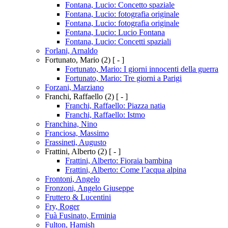
Fontana, Lucio: Concetto spaziale
Fontana, Lucio: fotografia originale
Fontana, Lucio: fotografia originale
Fontana, Lucio: Lucio Fontana
Fontana, Lucio: Concetti spaziali
Forlani, Arnaldo
Fortunato, Mario
(2)
[ - ]
Fortunato, Mario: I giorni innocenti della guerra
Fortunato, Mario: Tre giorni a Parigi
Forzani, Marziano
Franchi, Raffaello
(2)
[ - ]
Franchi, Raffaello: Piazza natia
Franchi, Raffaello: Istmo
Franchina, Nino
Franciosa, Massimo
Frassineti, Augusto
Frattini, Alberto
(2)
[ - ]
Frattini, Alberto: Fioraia bambina
Frattini, Alberto: Come l’acqua alpina
Frontoni, Angelo
Fronzoni, Angelo Giuseppe
Fruttero & Lucentini
Fry, Roger
Fuà Fusinato, Erminia
Fulton, Hamish