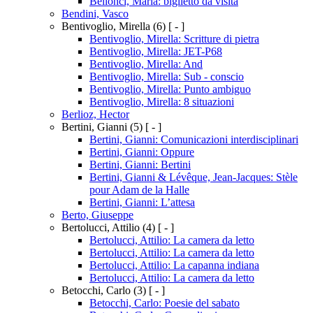
Bellonci, Maria: biglietto da visita
Bendini, Vasco
Bentivoglio, Mirella
(6)
[ - ]
Bentivoglio, Mirella: Scritture di pietra
Bentivoglio, Mirella: JET-P68
Bentivoglio, Mirella: And
Bentivoglio, Mirella: Sub - conscio
Bentivoglio, Mirella: Punto ambiguo
Bentivoglio, Mirella: 8 situazioni
Berlioz, Hector
Bertini, Gianni
(5)
[ - ]
Bertini, Gianni: Comunicazioni interdisciplinari
Bertini, Gianni: Oppure
Bertini, Gianni: Bertini
Bertini, Gianni & Lévêque, Jean-Jacques: Stèle
pour Adam de la Halle
Bertini, Gianni: L’attesa
Berto, Giuseppe
Bertolucci, Attilio
(4)
[ - ]
Bertolucci, Attilio: La camera da letto
Bertolucci, Attilio: La camera da letto
Bertolucci, Attilio: La capanna indiana
Bertolucci, Attilio: La camera da letto
Betocchi, Carlo
(3)
[ - ]
Betocchi, Carlo: Poesie del sabato