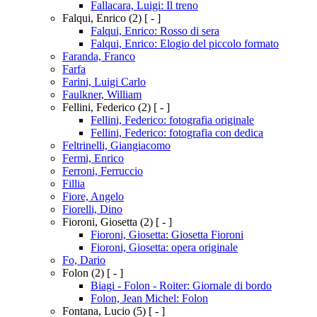
Fallacara, Luigi: Il treno
Falqui, Enrico
(2)
[ - ]
Falqui, Enrico: Rosso di sera
Falqui, Enrico: Elogio del piccolo formato
Faranda, Franco
Farfa
Farini, Luigi Carlo
Faulkner, William
Fellini, Federico
(2)
[ - ]
Fellini, Federico: fotografia originale
Fellini, Federico: fotografia con dedica
Feltrinelli, Giangiacomo
Fermi, Enrico
Ferroni, Ferruccio
Fillia
Fiore, Angelo
Fiorelli, Dino
Fioroni, Giosetta
(2)
[ - ]
Fioroni, Giosetta: Giosetta Fioroni
Fioroni, Giosetta: opera originale
Fo, Dario
Folon
(2)
[ - ]
Biagi - Folon - Roiter: Giornale di bordo
Folon, Jean Michel: Folon
Fontana, Lucio
(5)
[ - ]