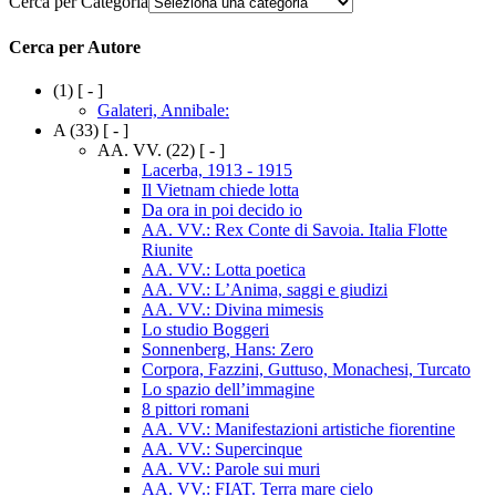
Cerca per Categoria
Cerca per Autore
(1)
[ - ]
Galateri, Annibale:
A
(33)
[ - ]
AA. VV.
(22)
[ - ]
Lacerba, 1913 - 1915
Il Vietnam chiede lotta
Da ora in poi decido io
AA. VV.: Rex Conte di Savoia. Italia Flotte
Riunite
AA. VV.: Lotta poetica
AA. VV.: L’Anima, saggi e giudizi
AA. VV.: Divina mimesis
Lo studio Boggeri
Sonnenberg, Hans: Zero
Corpora, Fazzini, Guttuso, Monachesi, Turcato
Lo spazio dell’immagine
8 pittori romani
AA. VV.: Manifestazioni artistiche fiorentine
AA. VV.: Supercinque
AA. VV.: Parole sui muri
AA. VV.: FIAT. Terra mare cielo