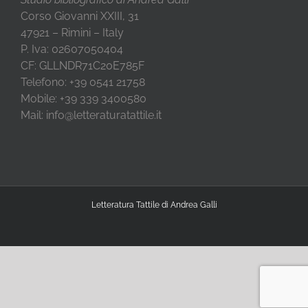
Corso Giovanni XXIII, 31
47921 – Rimini – Italy
P. Iva: 02607050404
CF: GLLNDR71C20E785F
Telefono: +39 0541 21758
Mobile: +39 339 3400580
Mail: info@letteraturatattile.it
Letteratura Tattile di Andrea Galli