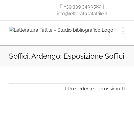
Salta
+39 339 3400580
|
al
info@letteraturatattile.it
contenuto
Soffici, Ardengo: Esposizione Soffici
Precedente
Prossimo
Ingrandisci
immagine