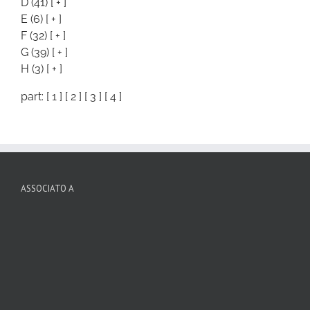
D
(41)
[ + ]
E
(6)
[ + ]
F
(32)
[ + ]
G
(39)
[ + ]
H
(3)
[ + ]
part: [
1
] [
2
] [
3
] [
4
]
ASSOCIATO A