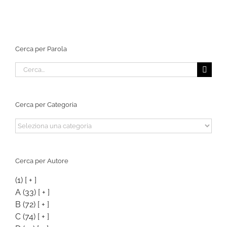
Cerca per Parola
Cerca
per:
Cerca per Categoria
Cerca
per
Categoria
Cerca per Autore
(1)
[ + ]
A
(33)
[ + ]
B
(72)
[ + ]
C
(74)
[ + ]