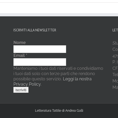
ISCRIVITI ALLA NEWSLETTER
LE
Nome
Stu
Co
Email
*
479
P.
Manteniamo i tuoi dati riservati e condividiamo
CF
i tuoi dati solo con terze parti che rendono
Te
possibile questo servizio.
Leggi la nostra
Mo
Privacy Policy.
Mai
Letteratura Tattile di Andrea Galli