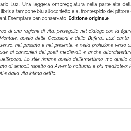
rio Luzi. Una leggera ombreggiatura nella parte alta dell
libris a tampone blu all’occhietto e al frontespizio del pittore
lani. Esemplare ben conservato.
Edizione originale
.
cerca di una ragione di vita, perseguita nel dialogo con la figu
Montale, quello delle Occasioni e della Bufera). Luzi canta i
nza, nel passato e nel presente, e nella proiezione verso u
llude ai canzonieri dei poeti medievali, e anche all’architettur
quell’epoca. Lo stile rimane quello dell’ermetismo, ma quello d
 di simboli, rispetto ad Avvento notturno, e più meditativo; l
i e dalla vita intima dell’io.