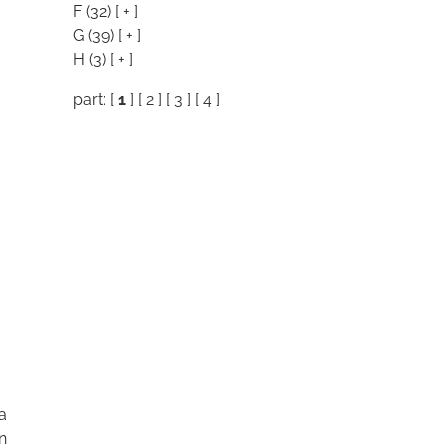
F
(32)
[ + ]
G
(39)
[ + ]
H
(3)
[ + ]
part: [
1
] [
2
] [
3
] [
4
]
a
n