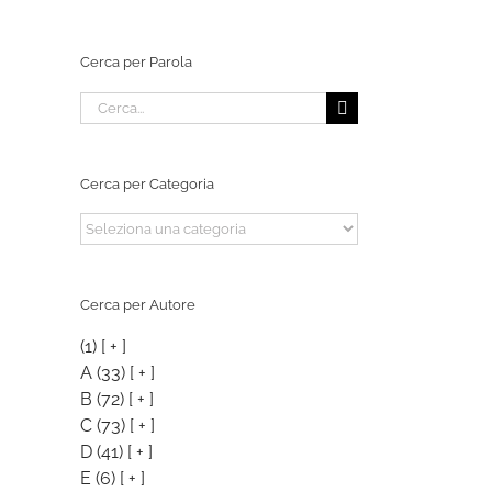
Cerca per Parola
Cerca
per:
Cerca per Categoria
Cerca
per
Categoria
Cerca per Autore
(1)
[ + ]
A
(33)
[ + ]
B
(72)
[ + ]
C
(73)
[ + ]
D
(41)
[ + ]
E
(6)
[ + ]