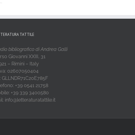
TTERATURA TATTILE
dio bibliografico di Andrea Galli
rso Giovanni XXIII, 31
21 – Rimini – Italy
 Iva: 02607050404
: GLLNDR71C20E785F
lefono: +39 0541 21758
bile: +39 339 3400580
l: info@letteraturatattile.it