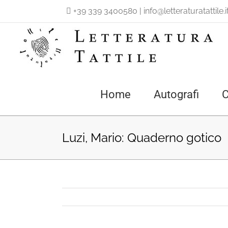
Salta
+39 339 3400580
|
info@letteraturatattile.i
al
contenuto
Home
Autografi
C
Luzi, Mario: Quaderno gotico