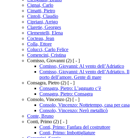
Cignai, Carlo
Cimatti, Pietro
Cintoli, Claudio
Cipriani, Arrigo
Claretie, Georges
Clementelli, Elena
Cocteau, Jean
Colla, Ettore
Colucci, Carlo Felice
Comencini, Cristina
Comisso, Giovanni
(2)
[ - ]
Comisso, Giovanni: Al vento dell’Adriatico
Comisso, Giovanni: Al vento dell’Adriatico. Il
porto dell’amore. Gente di mare
Consagra, Pietro
(2)
[ - ]
Consagra, Pietro: L’agguato c’è
Consagra, Pietro: Consagra
Consolo, Vincenzo
(2)
[ - ]
Consolo, Vincenzo: Nottetempo, casa per casa
Consolo, Vincenzo: Nerò metallicò
Conte, Bruno
Conti, Primo
(2)
[ - ]
Conti, Primo: Fanfara del costruttore
Conti, Primo: Imbottigliature