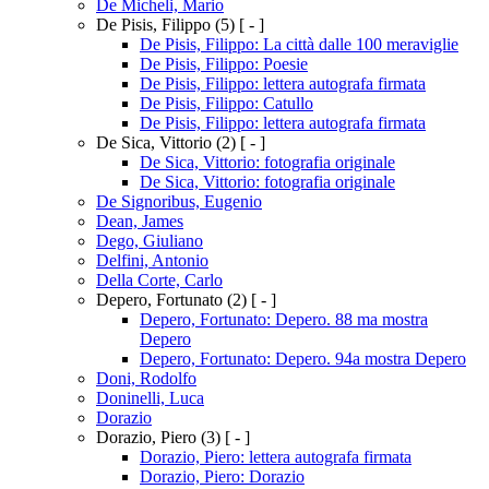
De Micheli, Mario
De Pisis, Filippo
(5)
[ - ]
De Pisis, Filippo: La città dalle 100 meraviglie
De Pisis, Filippo: Poesie
De Pisis, Filippo: lettera autografa firmata
De Pisis, Filippo: Catullo
De Pisis, Filippo: lettera autografa firmata
De Sica, Vittorio
(2)
[ - ]
De Sica, Vittorio: fotografia originale
De Sica, Vittorio: fotografia originale
De Signoribus, Eugenio
Dean, James
Dego, Giuliano
Delfini, Antonio
Della Corte, Carlo
Depero, Fortunato
(2)
[ - ]
Depero, Fortunato: Depero. 88 ma mostra
Depero
Depero, Fortunato: Depero. 94a mostra Depero
Doni, Rodolfo
Doninelli, Luca
Dorazio
Dorazio, Piero
(3)
[ - ]
Dorazio, Piero: lettera autografa firmata
Dorazio, Piero: Dorazio