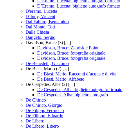
D’Eramo, Lucetta: biglietto autografo firmato
D’Eramo, Lucetta: biglietto autografo firmato
D'eramo, Lucetta
D’Indy, Vincent
Dal Fabbro, Beniamino
Dal Monte, Toti
Dalla Chiesa
Dangelo, Sergio
Davidson, Bruce
(3)
[ - ]
Davidson, Bruce: Zabriskie Point
Davidson, Bruce: fotografia originale
Davidson, Bruce: fotografia originale
De Benedetti, Giacomo
De Biasi, Mario
(2)
[ - ]
De Biasi, Mario: Racconti d’acqua e di vita
De Biasi, Mario: Alfabeto
De Cespedes, Alba
(2)
[ - ]
De Cespedes, Alba: biglietto autografo firmato
De Cespedes, Alba: biglietto autografo
De Chirico
De Chirico, Giorgio
De Filippi, Ferruccio
De Filippo, Eduardo
De Libero
De Libero, Libero