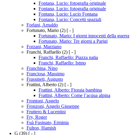
Fontana, Lucio: fotografia originale
Fontana, Lucio: fotografia originale
Fontana, Lucio: Lucio Fontana
Fontana, Lucio: Concetti spaziali
Forlani, Arnaldo
Fortunato, Mario
(2)
[ - ]
Fortunato, Mario: I giorni innocenti della guerra
Fortunato, Mario: Tre giorni a Parigi
Forzani, Marziano
Franchi, Raffaello
(2)
[ - ]
Franchi, Raffaello: Piazza natia
Franchi, Raffaello: Istmo
Franchina, Nino
Franciosa, Massimo
Frassineti, Augusto
Frattini, Alberto
(2)
[ - ]
Frattini, Alberto: Fioraia bambina
Frattini, Alberto: Come l’acqua alpina
Frontoni, Angelo
Fronzoni, Angelo Giuseppe
Fruttero & Lucentini
Fry, Roger
Fuà Fusinato, Erminia
Fulton, Hamish
G
(39)
[ - ]