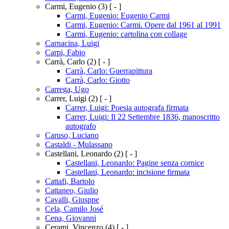
Carmi, Eugenio
(3)
[ - ]
Carmi, Eugenio: Eugenio Carmi
Carmi, Eugenio: Carmi. Opere dal 1961 al 1991
Carmi, Eugenio: cartolina con collage
Carnacina, Luigi
Carpi, Fabio
Carrà, Carlo
(2)
[ - ]
Carrà, Carlo: Guerrapittura
Carrà, Carlo: Giotto
Carrega, Ugo
Carrer, Luigi
(2)
[ - ]
Carrer, Luigi: Poesia autografa firmata
Carrer, Luigi: Il 22 Settembre 1836, manoscritto
autografo
Caruso, Luciano
Castaldi - Mulassano
Castellani, Leonardo
(2)
[ - ]
Castellani, Leonardo: Pagine senza cornice
Castellani, Leonardo: incisione firmata
Cattafi, Bartolo
Cattaneo, Giulio
Cavalli, Giusppe
Cela, Camilo José
Cena, Giovanni
Cerami, Vincenzo
(4)
[ - ]