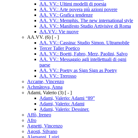
AA. VV.: Ultimi modelli di poesia
AA. VV.: Arte povera più azioni povere
AA. VV.: Grafica tendenze
AA. VV.: Memphis. The new international style
AA. VV.: Manifesto Studio Artivisive di Roma
AA.VV.: Vie nuove
AA.VV.
(6)
[ - ]
AA. VV.: Cassina: Studio Simon. Ultramobile
Tercer Taller Poetico
AA. VV.: Boetti, Fabro, Merz, Paolini, Salvo
AA. VV.: Messaggio agli intellettuali di ogni
paese
AA. VV.: Poetry as Sign Sign as Poetry
AA. VV.: Trerosso
Accame, Vincenzo
Achmàtova, Anna
Adami, Valerio
(3)
[ - ]
Adami, Valerio: Adami “89”
Adami, Valerio: Adami
Adami, Valerio: Dessiner.
Affò, Ireneo
Afro
Agnetti, Vincenzo
Agosti, Silvano
Alamanni, Luigi