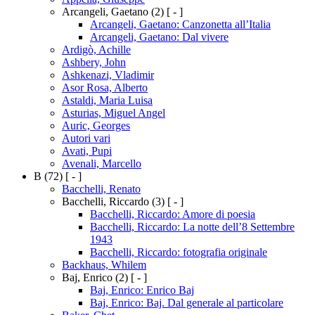
Arcangeli, Gaetano
(2)
[ - ]
Arcangeli, Gaetano: Canzonetta all’Italia
Arcangeli, Gaetano: Dal vivere
Ardigò, Achille
Ashbery, John
Ashkenazi, Vladimir
Asor Rosa, Alberto
Astaldi, Maria Luisa
Asturias, Miguel Angel
Auric, Georges
Autori vari
Avati, Pupi
Avenali, Marcello
B
(72)
[ - ]
Bacchelli, Renato
Bacchelli, Riccardo
(3)
[ - ]
Bacchelli, Riccardo: Amore di poesia
Bacchelli, Riccardo: La notte dell’8 Settembre
1943
Bacchelli, Riccardo: fotografia originale
Backhaus, Whilem
Baj, Enrico
(2)
[ - ]
Baj, Enrico: Enrico Baj
Baj, Enrico: Baj. Dal generale al particolare