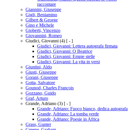
raccontare
Giannini, Giuseppe
Gigli, Beniamino
Gilbert & George
Gino e Michele
Gioberti, Vincenzo
Giovannini, Romeo
Giudici, Giovanni
(4)
[ - ]
Giudici, Giovanni: Lettera autografa firmata
Giudici, Giovanni: O Beatrice
Giudici, Giovanni: Empie stelle
Giudici, Giovanni: La vita in versi
Giuntini, Aldo
Giusti, Giuseppe
Gorani, Giuseppe
Gotta, Salvatore
Gounod, Charles François
Gozzano, Guido
Graf, Arturo
Grande, Adriano
(3)
[ - ]
Grande, Adriano: Fuoco bianco, dedica autografa
Grande, Adriano: La tomba verde
Grande, Adriano: Poesie in Africa
Grass, Gunter
Greene, Graham