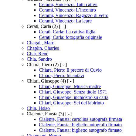
Cerami, Vincenzo: Tutti cattivi
Cerami, Vincenzo: L’incontro
Cerami, Vincenzo: Ragazzo di vetro
Cerami, Vincenzo: La lepre
Cerati, Carla
(2)
[ - ]
Cerati, Carla: La cattiva figlia
Cerati, Carla: fotografia originale
Chagall, Marc
Chaplin, Charles
Char, René
Chia, Sandro
Chiara, Piero
(2)
[ - ]
Chiara, Piero: Il pretore di Cuvio
Chiara, Piero: Incantavi
Chiari, Giuseppe
(4)
[ - ]
Chiari, Giuseppe: Musica madre
Chiari, Giuseppe: Senza titolo 1971
Chiari, Giuseppe: inchiostro su carta
Chiari, Giuseppe: Sei del labirinto
Chin, Hsiao
Cialente, Fausta
(3)
[ - ]
Cialente, Fausta: cartolina autografa firmata
Cialente, Fausta: biglietto autografo firmato
Cialente, Fausta: biglietto autografo firmato
Cicognani, Bruno