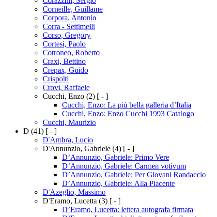
Corazzini, Sergio
Corneille, Guillame
Corpora, Antonio
Corra - Settimelli
Corso, Gregory
Cortesi, Paolo
Cotroneo, Roberto
Craxi, Bettino
Crepax, Guido
Crispolti
Crovi, Raffaele
Cucchi, Enzo
(2)
[ - ]
Cucchi, Enzo: La più bella galleria d’Italia
Cucchi, Enzo: Enzo Cucchi 1993 Catalogo
Cucchi, Maurizio
D
(41)
[ - ]
D'Ambra, Lucio
D'Annunzio, Gabriele
(4)
[ - ]
D’Annunzio, Gabriele: Primo Vere
D’Annunzio, Gabriele: Carmen votivum
D’Annunzio, Gabriele: Per Giovani Randaccio
D’Annunzio, Gabriele: Alla Piacente
D'Azeglio, Massimo
D'Eramo, Lucetta
(3)
[ - ]
D’Eramo, Lucetta: lettera autografa firmata