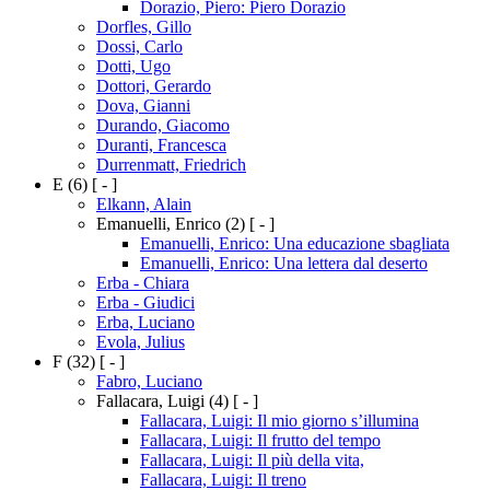
Dorazio, Piero: Piero Dorazio
Dorfles, Gillo
Dossi, Carlo
Dotti, Ugo
Dottori, Gerardo
Dova, Gianni
Durando, Giacomo
Duranti, Francesca
Durrenmatt, Friedrich
E
(6)
[ - ]
Elkann, Alain
Emanuelli, Enrico
(2)
[ - ]
Emanuelli, Enrico: Una educazione sbagliata
Emanuelli, Enrico: Una lettera dal deserto
Erba - Chiara
Erba - Giudici
Erba, Luciano
Evola, Julius
F
(32)
[ - ]
Fabro, Luciano
Fallacara, Luigi
(4)
[ - ]
Fallacara, Luigi: Il mio giorno s’illumina
Fallacara, Luigi: Il frutto del tempo
Fallacara, Luigi: Il più della vita,
Fallacara, Luigi: Il treno