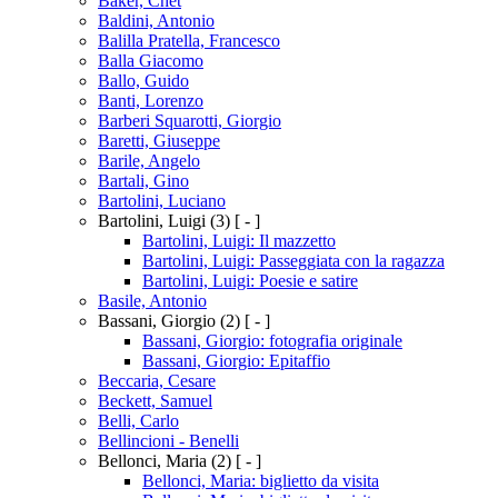
Baker, Chet
Baldini, Antonio
Balilla Pratella, Francesco
Balla Giacomo
Ballo, Guido
Banti, Lorenzo
Barberi Squarotti, Giorgio
Baretti, Giuseppe
Barile, Angelo
Bartali, Gino
Bartolini, Luciano
Bartolini, Luigi
(3)
[ - ]
Bartolini, Luigi: Il mazzetto
Bartolini, Luigi: Passeggiata con la ragazza
Bartolini, Luigi: Poesie e satire
Basile, Antonio
Bassani, Giorgio
(2)
[ - ]
Bassani, Giorgio: fotografia originale
Bassani, Giorgio: Epitaffio
Beccaria, Cesare
Beckett, Samuel
Belli, Carlo
Bellincioni - Benelli
Bellonci, Maria
(2)
[ - ]
Bellonci, Maria: biglietto da visita