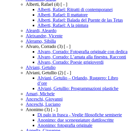
Alberti, Rafael
(4)
[ - ]
Alberti, Rafael: Ritratti di contemporanei
Alberti, Rafael: Il mattatore
Alberti, Rafael: Balada del Puente de las Tetas
Alberti, Rafael: A la pintura
Aleardi, Aleardo
Aleixandre, Vicente
Aleramo, Sibilla
Alvaro, Corrado
(3)
[ - ]
Alvaro, Corrado: Fotografia originale con dedica
Alvaro, Corrado: L’amata alla finestra. Racconti
Alvaro, Corrado: Poesie grigioverdi
Alviani, Getulio
Alviani, Getullio
(2)
[ - ]
Alviani, Getulio – Orlando, Ruggero: Libro
d’ore
Alviani, Getullio: Programmazioni plastiche
Amari, Michele
Anceschi, Giovanni
Anceschi, Luciano
Anonimo
(3)
[ - ]
Di palo in frasca - Veglie filosofiche semiserie
Anonimo: due sceneggiature dattiloscritte
Anonimo: fotografia originale
Appella, Giuseppe