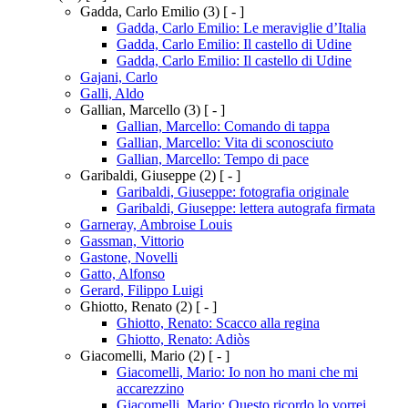
Gadda, Carlo Emilio
(3)
[ - ]
Gadda, Carlo Emilio: Le meraviglie d’Italia
Gadda, Carlo Emilio: Il castello di Udine
Gadda, Carlo Emilio: Il castello di Udine
Gajani, Carlo
Galli, Aldo
Gallian, Marcello
(3)
[ - ]
Gallian, Marcello: Comando di tappa
Gallian, Marcello: Vita di sconosciuto
Gallian, Marcello: Tempo di pace
Garibaldi, Giuseppe
(2)
[ - ]
Garibaldi, Giuseppe: fotografia originale
Garibaldi, Giuseppe: lettera autografa firmata
Garneray, Ambroise Louis
Gassman, Vittorio
Gastone, Novelli
Gatto, Alfonso
Gerard, Filippo Luigi
Ghiotto, Renato
(2)
[ - ]
Ghiotto, Renato: Scacco alla regina
Ghiotto, Renato: Adiòs
Giacomelli, Mario
(2)
[ - ]
Giacomelli, Mario: Io non ho mani che mi
accarezzino
Giacomelli, Mario: Questo ricordo lo vorrei