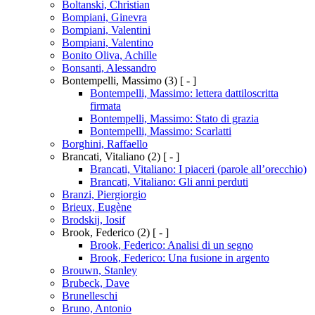
Boltanski, Christian
Bompiani, Ginevra
Bompiani, Valentini
Bompiani, Valentino
Bonito Oliva, Achille
Bonsanti, Alessandro
Bontempelli, Massimo
(3)
[ - ]
Bontempelli, Massimo: lettera dattiloscritta
firmata
Bontempelli, Massimo: Stato di grazia
Bontempelli, Massimo: Scarlatti
Borghini, Raffaello
Brancati, Vitaliano
(2)
[ - ]
Brancati, Vitaliano: I piaceri (parole all’orecchio)
Brancati, Vitaliano: Gli anni perduti
Branzi, Piergiorgio
Brieux, Eugène
Brodskij, Iosif
Brook, Federico
(2)
[ - ]
Brook, Federico: Analisi di un segno
Brook, Federico: Una fusione in argento
Brouwn, Stanley
Brubeck, Dave
Brunelleschi
Bruno, Antonio