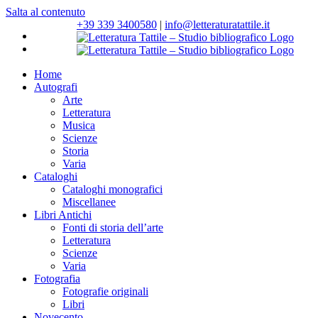
Salta al contenuto
+39 339 3400580
|
info@letteraturatattile.it
Home
Autografi
Arte
Letteratura
Musica
Scienze
Storia
Varia
Cataloghi
Cataloghi monografici
Miscellanee
Libri Antichi
Fonti di storia dell’arte
Letteratura
Scienze
Varia
Fotografia
Fotografie originali
Libri
Novecento