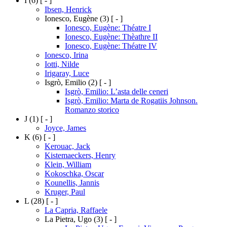
I
(6)
[ - ]
Ibsen, Henrick
Ionesco, Eugène
(3)
[ - ]
Ionesco, Eugène: Théatre I
Ionesco, Eugène: Thèathre II
Ionesco, Eugène: Théatre IV
Ionesco, Irina
Iotti, Nilde
Irigaray, Luce
Isgrò, Emilio
(2)
[ - ]
Isgrò, Emilio: L’asta delle ceneri
Isgrò, Emilio: Marta de Rogatiis Johnson.
Romanzo storico
J
(1)
[ - ]
Joyce, James
K
(6)
[ - ]
Kerouac, Jack
Kistemaeckers, Henry
Klein, William
Kokoschka, Oscar
Kounellis, Jannis
Kruger, Paul
L
(28)
[ - ]
La Capria, Raffaele
La Pietra, Ugo
(3)
[ - ]