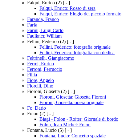
Falqui, Enrico
(2)
[ - ]
Falqui, Enrico: Rosso di sera
Falqui, Enrico: Elogio del piccolo formato
Faranda, Franco
Farfa
Farini, Luigi Carlo
Faulkner, William
Fellini, Federico
(2)
[ - ]
Fellini, Federico: fotografia originale
Fellini, Federico: fotografia con dedica
Feltrinelli, Giangiacomo
Fermi, Enrico
Ferroni, Ferruccio
Fillia
Fiore, Angelo
Fiorelli, Dino
Fioroni, Giosetta
(2)
[ - ]
Fioroni, Giosetta: Giosetta Fioroni
Fioroni, Giosetta: opera originale
Fo, Dario
Folon
(2)
[ - ]
Biagi - Folon - Roiter: Giornale di bordo
Folon, Jean Michel: Folon
Fontana, Lucio
(5)
[ - ]
Fontana, Lucio: Concetto spaziale