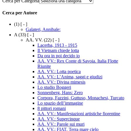
Cerca per Categoria
Cerca per Autore
(1)
[ - ]
Galateri, Annibale:
A
(33)
[ - ]
AA. VV.
(22)
[ - ]
Lacerba, 1913 - 1915
Il Vietnam chiede lotta
Da ora in poi decido io
AA. VV.: Rex Conte di Savoia. Italia Flotte
Riunite
AA. VV.: Lotta poetica
AA. VV.: L’Anima, saggi e giudizi
AA. VV.: Divina mimesis
Lo studio Boggeri
Sonnenberg, Hans: Zero
Corpora, Fazzini, Guttuso, Monachesi, Turcato
Lo spazio dell’immagine
8 pittori romani
AA. VV.: Manifestazioni artistiche fiorentine
AA. VV.: Supercinque
AA. VV.: Parole sui muri
AA. VV.: FIAT. Terra mare cielo