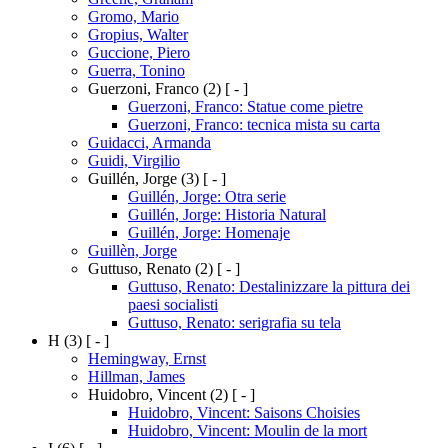
Gromo, Mario
Gropius, Walter
Guccione, Piero
Guerra, Tonino
Guerzoni, Franco
(2)
[ - ]
Guerzoni, Franco: Statue come pietre
Guerzoni, Franco: tecnica mista su carta
Guidacci, Armanda
Guidi, Virgilio
Guillén, Jorge
(3)
[ - ]
Guillén, Jorge: Otra serie
Guillén, Jorge: Historia Natural
Guillén, Jorge: Homenaje
Guillèn, Jorge
Guttuso, Renato
(2)
[ - ]
Guttuso, Renato: Destalinizzare la pittura dei
paesi socialisti
Guttuso, Renato: serigrafia su tela
H
(3)
[ - ]
Hemingway, Ernst
Hillman, James
Huidobro, Vincent
(2)
[ - ]
Huidobro, Vincent: Saisons Choisies
Huidobro, Vincent: Moulin de la mort