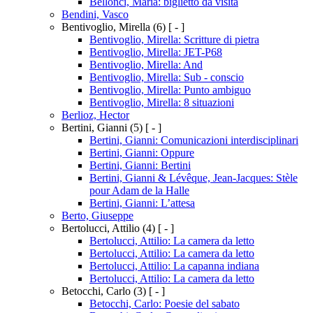
Bellonci, Maria: biglietto da visita
Bendini, Vasco
Bentivoglio, Mirella
(6)
[ - ]
Bentivoglio, Mirella: Scritture di pietra
Bentivoglio, Mirella: JET-P68
Bentivoglio, Mirella: And
Bentivoglio, Mirella: Sub - conscio
Bentivoglio, Mirella: Punto ambiguo
Bentivoglio, Mirella: 8 situazioni
Berlioz, Hector
Bertini, Gianni
(5)
[ - ]
Bertini, Gianni: Comunicazioni interdisciplinari
Bertini, Gianni: Oppure
Bertini, Gianni: Bertini
Bertini, Gianni & Lévêque, Jean-Jacques: Stèle
pour Adam de la Halle
Bertini, Gianni: L’attesa
Berto, Giuseppe
Bertolucci, Attilio
(4)
[ - ]
Bertolucci, Attilio: La camera da letto
Bertolucci, Attilio: La camera da letto
Bertolucci, Attilio: La capanna indiana
Bertolucci, Attilio: La camera da letto
Betocchi, Carlo
(3)
[ - ]
Betocchi, Carlo: Poesie del sabato