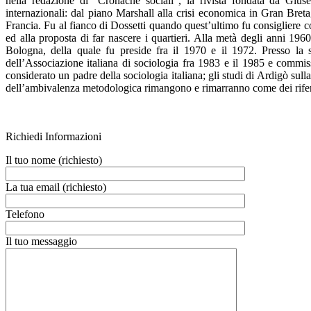
nella redazione di “Cronache sociali”, la rivista fondata da Gius
internazionali: dal piano Marshall alla crisi economica in Gran Bret
Francia. Fu al fianco di Dossetti quando quest’ultimo fu consigliere
ed alla proposta di far nascere i quartieri. Alla metà degli anni 1960,
Bologna, della quale fu preside fra il 1970 e il 1972. Presso la s
dell’Associazione italiana di sociologia fra 1983 e il 1985 e commis
considerato un padre della sociologia italiana; gli studi di Ardigò sull
dell’ambivalenza metodologica rimangono e rimarranno come dei rife
Richiedi Informazioni
Il tuo nome (richiesto)
La tua email (richiesto)
Telefono
Il tuo messaggio