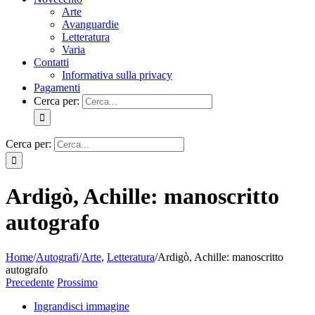
Arte
Avanguardie
Letteratura
Varia
Contatti
Informativa sulla privacy
Pagamenti
Cerca per:
Cerca per:
Ardigò, Achille: manoscritto
autografo
Home
/
Autografi
/
Arte
,
Letteratura
/
Ardigò, Achille: manoscritto
autografo
Precedente
Prossimo
Ingrandisci immagine