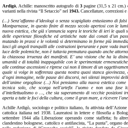
Ardigò
, Achille: manoscritto autografo di
3
pagine (31,5 x 21 cm.) d
varianti nella rivista “Il Setaccio” nel
1943.
Cancellature, correzioni e
(…) Senz’affanno d’ideologi o senza scapigliato entusiasmo di falsi 
Montparnasse, in questo finire di mezzo secolo apertosi con le lumin
nuova estetica, che già s’annuncia sopra le teoriche di ieri le quali 
delle esperienze filosofiche ed artistiche nate dai conati d’un pa
mutando in prassi e le volontà si determinano in forme più immediat
lasci gli angoli tranquilli alle costruzioni iperuranie e pare vada inar
luce delle polemiche, non è tuttavia prematura quando anche attorno 
la chiassosa irruenza dei manifesti. E’ una visione che ha la disin
umanità e di totalità inappagabile con le sperimentate ermeneutiche, e
alle continue ascensioni e riprese cui non il timore di un oggettivamen
quale si volge in sofferenza questa nostra quasi stanca giovinezza,
d’ogni immagine, nelle pause dei discorsi, nei silenzi improvvisi del
dell’anime orgogliose (…) Noi pensiamo alla nuova estetica come all
tecnica solo, che scorga nell’artefix l’uomo e non una fase l
d’intellettualismo o …, che sia superamento di vecchie posizioni ir
aperta a tutte le foci della cultura, come il gran mare, a ricevere l’ane
Achille Ardigò, sociologo e politico italiano, fu attivista dell’Azion
cattolica italiana nel 1938. Laureatosi in lettere e filosofia a Bo
settembre 1944 alla Liberazione operando come staffetta; fu altre
clandestino bolognese, cattolico e antifascista, “La punta”, organo d