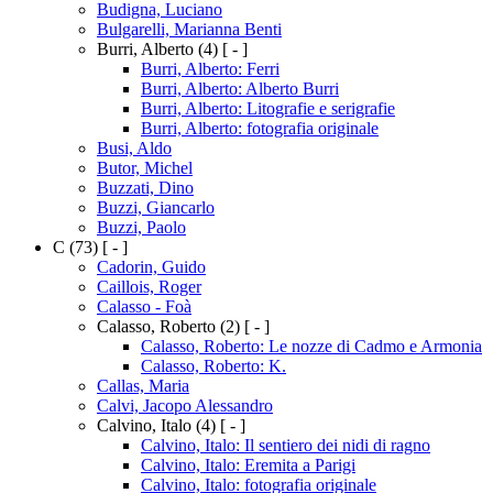
Budigna, Luciano
Bulgarelli, Marianna Benti
Burri, Alberto
(4)
[ - ]
Burri, Alberto: Ferri
Burri, Alberto: Alberto Burri
Burri, Alberto: Litografie e serigrafie
Burri, Alberto: fotografia originale
Busi, Aldo
Butor, Michel
Buzzati, Dino
Buzzi, Giancarlo
Buzzi, Paolo
C
(73)
[ - ]
Cadorin, Guido
Caillois, Roger
Calasso - Foà
Calasso, Roberto
(2)
[ - ]
Calasso, Roberto: Le nozze di Cadmo e Armonia
Calasso, Roberto: K.
Callas, Maria
Calvi, Jacopo Alessandro
Calvino, Italo
(4)
[ - ]
Calvino, Italo: Il sentiero dei nidi di ragno
Calvino, Italo: Eremita a Parigi
Calvino, Italo: fotografia originale