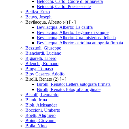
Betocchi, Carlo: Cuore di primavera
Betocchi, Carlo: Poesie scelte
Bettiza, Enzo
Beuys, Joseph
Bevilacqua, Alberto
(4)
[ - ]
Bevilacqua, Alberto: La califfa
Bevilacqua, Alberto: Legame di sangue
Bevilacqua, Alberto: Una misteriosa felicità
Bevilacqua, Alberto: cartolina autografa firmata
Bezzuoli, Giuseppe
Bianciardi, Luciano
Bigiaretti, Libero
Bilenchi, Romano
Binga, Tomaso
Bioy Casares, Adolfo
Birolli, Renato
(2)
[ - ]
Birolli, Renato: Lettera autografa firmata
Birolli, Renato: fotografia originale
Bistolfi, Leonardo
Blank, Irma
Blok, Aleksander
Boccioni, Umberto
Boetti, Alighiero
Boine, Giovanni
Bolla, Nino