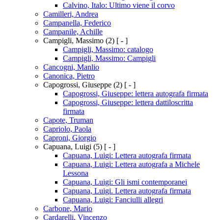
Calvino, Italo: Ultimo viene il corvo
Camilleri, Andrea
Campanella, Federico
Campanile, Achille
Campigli, Massimo
(2)
[ - ]
Campigli, Massimo: catalogo
Campigli, Massimo: Campigli
Cancogni, Manlio
Canonica, Pietro
Capogrossi, Giuseppe
(2)
[ - ]
Capogrossi, Giuseppe: lettera autografa firmata
Capogrossi, Giuseppe: lettera dattiloscritta
firmata
Capote, Truman
Capriolo, Paola
Caproni, Giorgio
Capuana, Luigi
(5)
[ - ]
Capuana, Luigi: Lettera autografa firmata
Capuana, Luigi: Lettera autografa a Michele
Lessona
Capuana, Luigi: Gli ismi contemporanei
Capuana, Luigi. Lettera autografa firmata
Capuana, Luigi: Fanciulli allegri
Carbone, Mario
Cardarelli, Vincenzo