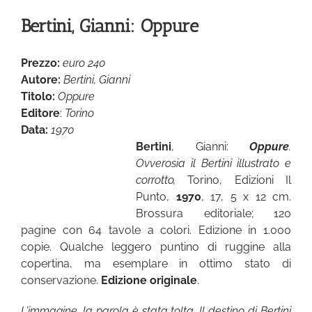
Bertini, Gianni: Oppure
Prezzo:
euro 240
Autore:
Bertini, Gianni
Titolo:
Oppure
Editore
:
Torino
Data:
1970
Bertini
, Gianni:
Oppure
.
Ovverosia il Bertini illustrato e
corrotto,
Torino, Edizioni Il
Punto,
1970
, 17, 5 x 12 cm.
Brossura editoriale; 120
pagine con 64 tavole a colori. Edizione in 1.000
copie. Qualche leggero puntino di ruggine alla
copertina, ma esemplare in ottimo stato di
conservazione.
Edizione originale
.
L’immagine, la parola è stata tolta. Il destino di Bertini