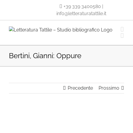
Salta
+39 339 3400580
|
al
info@letteraturatattile.it
contenuto
Bertini, Gianni: Oppure
Precedente
Prossimo
Ingrandisci
immagine