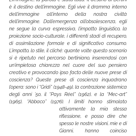
è il destino dell’immagine. Egli vive il dramma interno
dell’immagine all’interno della nostra civiltà
dell’immagine. Dall’emergenza all’obsolescenza, egli
ne segue la curva espressiva, l’impatto linguistico, la
proiezione socio-culturale, i differenti stadi di recupero,
di assimilazione formale e di significativo consumo.
L’impatto, lo stile, il cliché: quante volte questo scenario
si è ripetuto nel percorso bertiniano, inserendosi con
un’impietosa chiarezza nel cuore del suo pensiero
creativo e provocando ipso facto delle nuove prese di
coscienza? Queste prese di coscienza inquadrano
l’opera: sono i “Gridi” (1948-49), la contrazione sistemica
degli anni ’50, il “Pays Réel” (1962), e la “Mec-art”
(1965), “Abbaco” (1976). I limiti hanno stimolato
attivamente
la mia stessa
riflessione, e posso dire che
spesso le nostre visioni, mie e di
Gianni, hanno coinciso