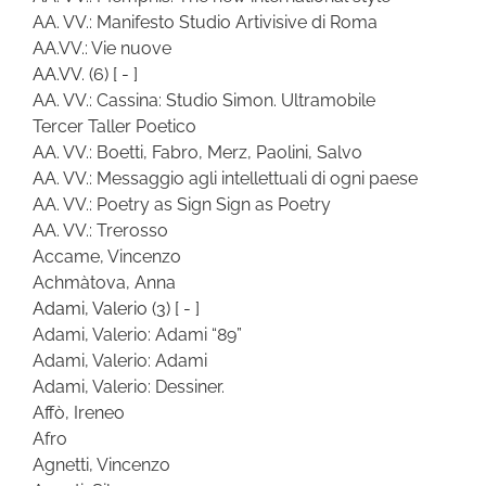
AA. VV.: Manifesto Studio Artivisive di Roma
AA.VV.: Vie nuove
AA.VV.
(6)
[ - ]
AA. VV.: Cassina: Studio Simon. Ultramobile
Tercer Taller Poetico
AA. VV.: Boetti, Fabro, Merz, Paolini, Salvo
AA. VV.: Messaggio agli intellettuali di ogni paese
AA. VV.: Poetry as Sign Sign as Poetry
AA. VV.: Trerosso
Accame, Vincenzo
Achmàtova, Anna
Adami, Valerio
(3)
[ - ]
Adami, Valerio: Adami “89”
Adami, Valerio: Adami
Adami, Valerio: Dessiner.
Affò, Ireneo
Afro
Agnetti, Vincenzo