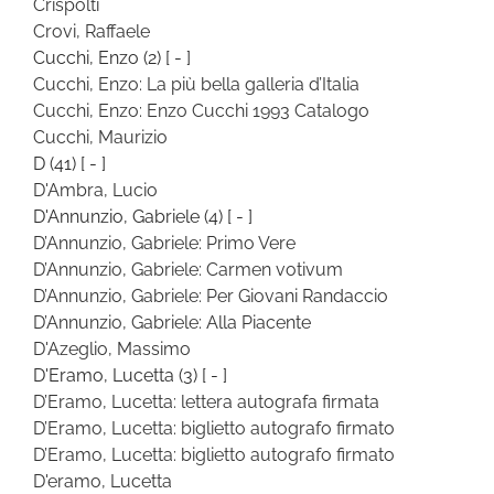
Crispolti
Crovi, Raffaele
Cucchi, Enzo
(2)
[ - ]
Cucchi, Enzo: La più bella galleria d’Italia
Cucchi, Enzo: Enzo Cucchi 1993 Catalogo
Cucchi, Maurizio
D
(41)
[ - ]
D'Ambra, Lucio
D'Annunzio, Gabriele
(4)
[ - ]
D’Annunzio, Gabriele: Primo Vere
D’Annunzio, Gabriele: Carmen votivum
D’Annunzio, Gabriele: Per Giovani Randaccio
D’Annunzio, Gabriele: Alla Piacente
D'Azeglio, Massimo
D'Eramo, Lucetta
(3)
[ - ]
D’Eramo, Lucetta: lettera autografa firmata
D’Eramo, Lucetta: biglietto autografo firmato
D’Eramo, Lucetta: biglietto autografo firmato
D'eramo, Lucetta